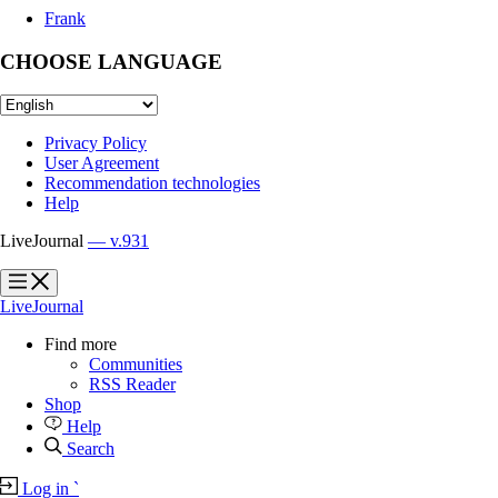
Frank
CHOOSE LANGUAGE
Privacy Policy
User Agreement
Recommendation technologies
Help
LiveJournal
— v.931
?
?
LiveJournal
Find more
Communities
RSS Reader
Shop
Help
Search
Log in
`