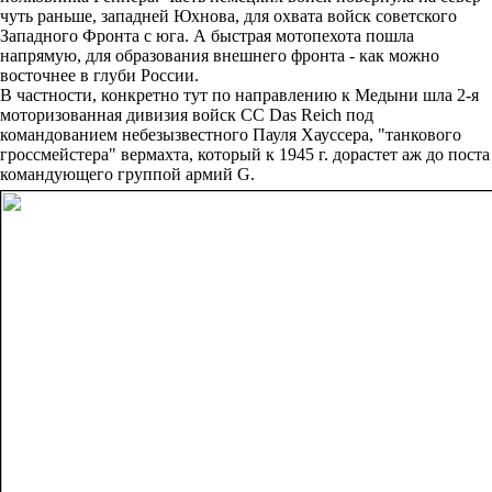
чуть раньше, западней Юхнова, для охвата войск советского
Западного Фронта с юга. А быстрая мотопехота пошла
напрямую, для образования внешнего фронта - как можно
восточнее в глуби России.
В частности, конкретно тут по направлению к Медыни шла 2-я
моторизованная дивизия войск СС Das Reich под
командованием небезызвестного Пауля Хауссера, "танкового
гроссмейстера" вермахта, который к 1945 г. дорастет аж до поста
командующего группой армий G.