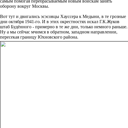
самым помогая перебрасываемым новым войскам занять
оборону вокруг Москвы.
Вот тут и двигались эсэсовцы Хауссера к Медыни, в те грозные
дни октября 1941-го. И в этих окрестностях искал Г.К.Жуков
штаб Будённого - примерно в те же дни, только немного раньше.
Ну а мы сейчас мчимся в обратном, западном направлении,
пересекая границу Юхновского района.