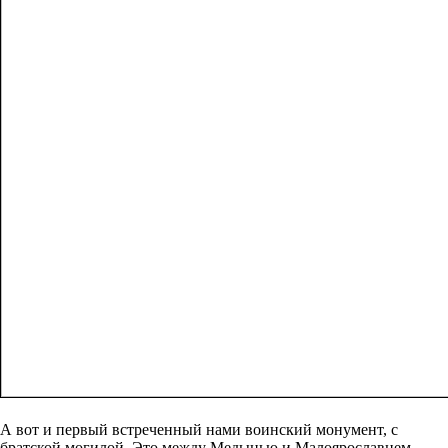
А вот и первый встреченный нами воинский монумент, с
братской могилой. Это между Медынью и Малоярославцем.