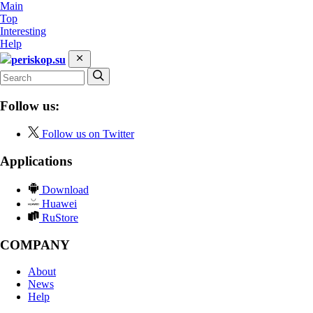
Main
Top
Interesting
Help
periskop.su
Follow us:
Follow us on Twitter
Applications
Download
Huawei
RuStore
COMPANY
About
News
Help