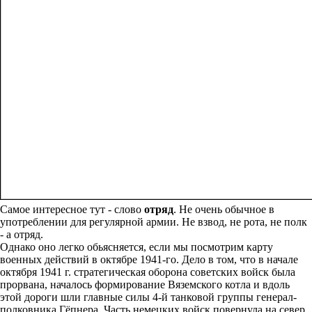
Самое интересное тут - слово
отряд
. Не очень обычное в
употреблении для регулярной армии. Не взвод, не рота, не полк
- а отряд.
Однако оно легко обьясняется, если мы посмотрим карту
военных действий в октябре 1941-го. Дело в том, что в начале
октября 1941 г. стратегическая оборона советских войск была
прорвана, началось формирование Вяземского котла и вдоль
этой дороги шли главные силы 4-й танковой группы генерал-
полковника Гёпнера. Часть немецких войск повернула на север