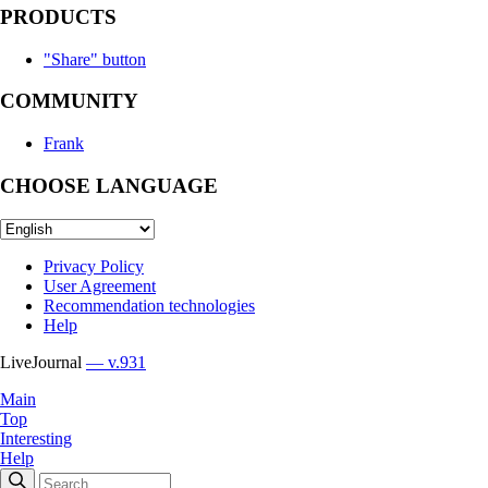
PRODUCTS
"Share" button
COMMUNITY
Frank
CHOOSE LANGUAGE
Privacy Policy
User Agreement
Recommendation technologies
Help
LiveJournal
— v.931
Main
Top
Interesting
Help