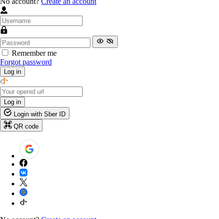
No account?
Create an account
Remember me
Forgot password
Log in
Log in
Login with Sber ID
QR code