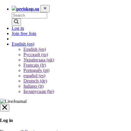
periskop.su
Log in
Join free
Join
English
(en)
English (en)
Русский (ru)
Українська (uk)
Français (fr)
Português (pt)
español (es)
Deutsch (de)
Italiano (it)
Беларуская (be)
Log in