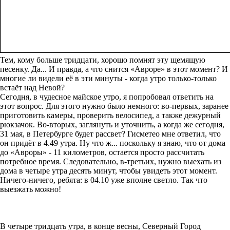
Тем, кому больше тридцати, хорошо помнят эту щемящую
песенку. Да... И правда, а что снится «Авроре» в этот момент? И
многие ли видели её в эти минуты - когда утро только-только
встаёт над Невой?
Сегодня, в чудесное майское утро, я попробовал ответить на
этот вопрос. Для этого нужно было немного: во-первых, заранее
приготовить камеры, проверить велосипед, а также дежурный
рюкзачок. Во-вторых, заглянуть и уточнить, а когда же сегодня,
31 мая, в Петербурге будет рассвет? Гисметео мне ответил, что
он придёт в 4.49 утра. Ну что ж... поскольку я знаю, что от дома
до «Авроры» - 11 километров, остается просто рассчитать
потребное время. Следовательно, в-третьих, нужно выехать из
дома в четыре утра десять минут, чтобы увидеть этот момент.
Ничего-ничего, ребята: в 04.10 уже вполне светло. Так что
выезжать можно!
В четыре тридцать утра, в конце весны, Северный Город