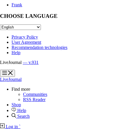
Frank
CHOOSE LANGUAGE
Privacy Policy
User Agreement
Recommendation technologies
Help
LiveJournal
— v.931
?
?
LiveJournal
Find more
Communities
RSS Reader
Shop
Help
Search
Log in
`