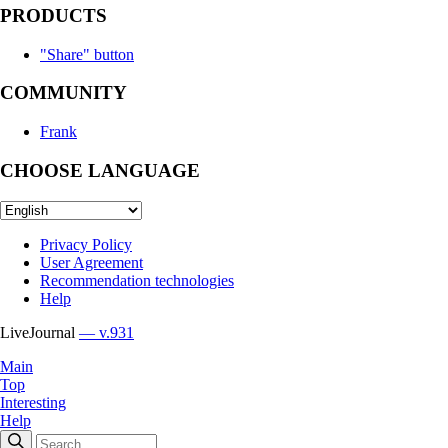
PRODUCTS
"Share" button
COMMUNITY
Frank
CHOOSE LANGUAGE
Privacy Policy
User Agreement
Recommendation technologies
Help
LiveJournal
— v.931
Main
Top
Interesting
Help