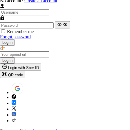
No account?
Create an account
Remember me
Forgot password
Log in
Log in
Login with Sber ID
QR code