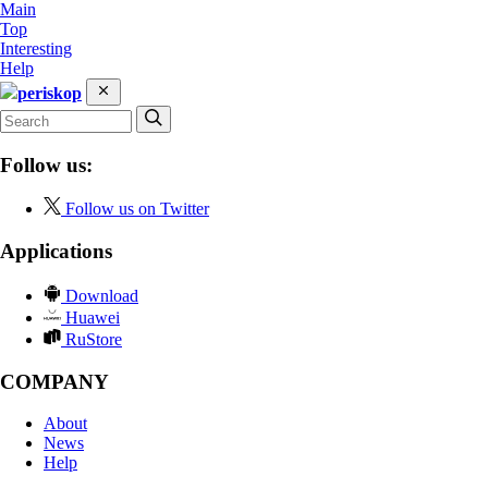
Main
Top
Interesting
Help
periskop
Follow us:
Follow us on Twitter
Applications
Download
Huawei
RuStore
COMPANY
About
News
Help