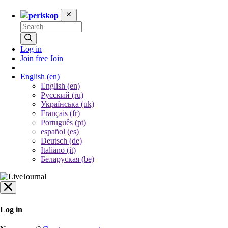
periskop
Log in
Join free
Join
English
(en)
English (en)
Русский (ru)
Українська (uk)
Français (fr)
Português (pt)
español (es)
Deutsch (de)
Italiano (it)
Беларуская (be)
Log in