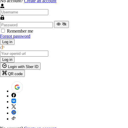
No account?
Create an account
Remember me
Forgot password
Log in
Log in
Login with Sber ID
QR code