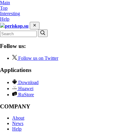
Main
Top
Interesting
Help
periskop.su
Follow us:
Follow us on Twitter
Applications
Download
Huawei
RuStore
COMPANY
About
News
Help