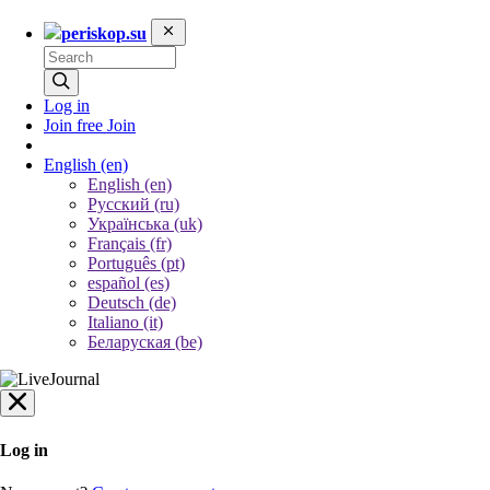
periskop.su
Log in
Join free
Join
English
(en)
English (en)
Русский (ru)
Українська (uk)
Français (fr)
Português (pt)
español (es)
Deutsch (de)
Italiano (it)
Беларуская (be)
Log in