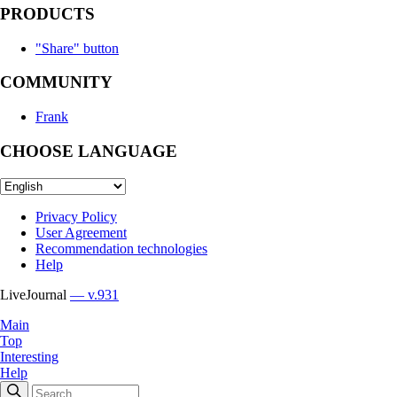
PRODUCTS
"Share" button
COMMUNITY
Frank
CHOOSE LANGUAGE
Privacy Policy
User Agreement
Recommendation technologies
Help
LiveJournal
— v.931
Main
Top
Interesting
Help