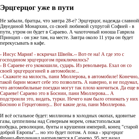
Эрцгерцог уже в пути
Не забыли, братцы, что завтра 28-е? Эрцгерцог, надежда славной
Двуединой Монархии, со своей любимой супругой Софией - в
пути, утром он будет в Сараево. А чахоточный юноша Гаврила
Принцип - он уже там, на месте. Завтра около 11 утра он будет
перекусывать в кафе.
- Иисус Мария! - вскричал Швейк.-- Вот-те на! А где это с
господином эрцгерцогом приключилось?
- В Сараеве его укокошили, сударь. Из револьвера. Ехал он со
своей эрцгерцогиней в автомобиле...
- Скажите на милость, пани Мюллерова, в автомобиле! Конечно,
такой барин может себе это позволить. А наверно, и не подумал,
что автомобильные поездки могут так плохо кончиться. Да еще в
Сараеве! Сараево это в Боснии, пани Мюллерова... А
подстроили это, видать, турки. Нечего нам было отнимать у них
Боснию и Герцеговину... Вот какие дела, пани Мюллерова.
И всё остальное будет: миллионы в холодных окопах, ядовитые
газы, цеппелины над Северным морем, севастопольская
побудка, революции, бунты и крушения империй, конец "старой
доброй Европы"... но это будет потом. А пока - эрцгерцог
Франц-Фердинанд направляется в Сараево. 95 лет назад.