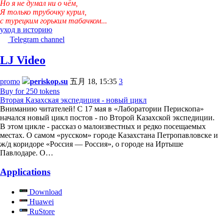
Но я не думал ни о чём,
Я только трубочку курил,
с турецким горьким табачком...
уход в историю
Telegram channel
LJ Video
promo
periskop.su
五月 18, 15:35
3
Buy for 250 tokens
Вторая Казахская экспедиция - новый цикл
Вниманию читателей! С 17 мая в «Лаборатории Перископа»
начался новый цикл постов - по Второй Казахской экспедиции.
В этом цикле - рассказ о малоизвестных и редко посещаемых
местах. О самом «русском» городе Казахстана Петропавловске и
ж/д коридоре «Россия — Россия», о городе на Иртыше
Павлодаре. О…
Applications
Download
Huawei
RuStore