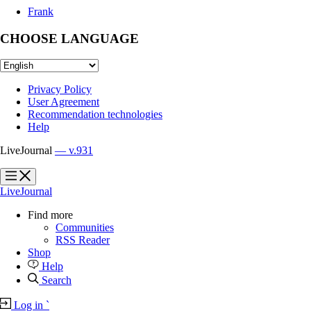
Frank
CHOOSE LANGUAGE
Privacy Policy
User Agreement
Recommendation technologies
Help
LiveJournal
— v.931
?
?
LiveJournal
Find more
Communities
RSS Reader
Shop
Help
Search
Log in
`