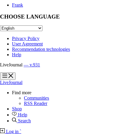
Frank
CHOOSE LANGUAGE
Privacy Policy
User Agreement
Recommendation technologies
Help
LiveJournal
— v.931
?
?
LiveJournal
Find more
Communities
RSS Reader
Shop
Help
Search
Log in
`