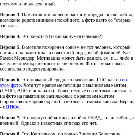
поэтому и не засвеченный.
Версия 3.
Памятник поставлен в частном порядке после войны,
возможно родственниками покойного, а фото взято со "старых"
запасов.
Версия 4.
Это кенотаф (такой монументальный?).
Версия 5.
В могиле похоронен совсем не тот человек, который
написан на памятнике, а известный под другой фамилией. Как
Рамон Меркадер. Мотивация может быть разной, см. п.1, либо в
качестве предохранения от осквернения. Фото - может быть
сознательно подретушировано.
Версия 6.
Это пожарный среднего начсостава ГПО как на
вот
этом фото
. Хотя тут краповые петлицы с малиновым кантом
(ГУПО, ВПО и аппараты) - более темные со светлым кантом, а
на фото на памятнике васильковые с краповым кантом
(городская пожарная охрана) - светлые с темным кантом. Версия
-
с ВИФа
Версия 7.
Это корпусной комиссар войск НКВД, т.е. не гебист, а
военный. Однако в известных списках его нет.
Версия 8.
Это Кацнельсон, но только Зиновий Борисович,