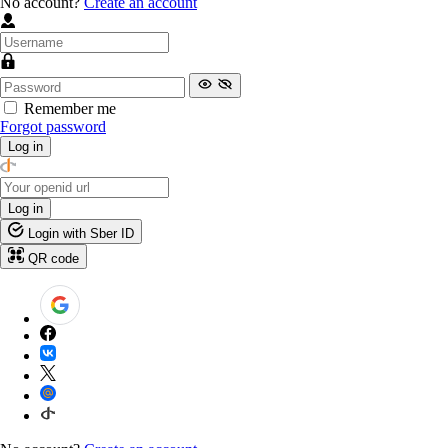
No account?
Create an account
Remember me
Forgot password
Log in
Log in
Login with Sber ID
QR code