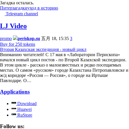
Загадка осталась.
Питер
загадки
уход в историю
Telegram channel
LJ Video
promo
periskop.su
五月 18, 15:35
3
Buy for 250 tokens
Вторая Казахская экспедиция - новый цикл
Вниманию читателей! С 17 мая в «Лаборатории Перископа»
начался новый цикл постов - по Второй Казахской экспедиции.
В этом цикле - рассказ о малоизвестных и редко посещаемых
местах. О самом «русском» городе Казахстана Петропавловске и
ж/д коридоре «Россия — Россия», о городе на Иртыше
Павлодаре. О…
Applications
Download
Huawei
RuStore
Follow us: