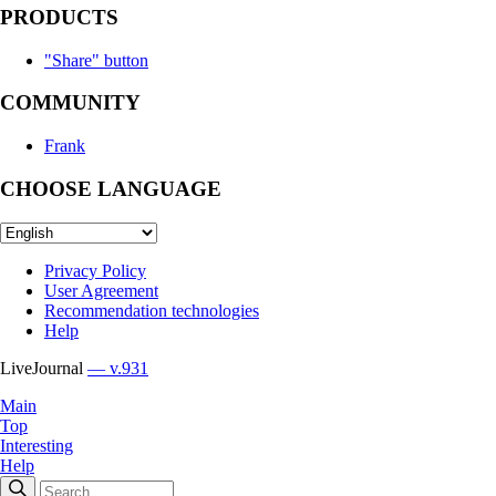
PRODUCTS
"Share" button
COMMUNITY
Frank
CHOOSE LANGUAGE
Privacy Policy
User Agreement
Recommendation technologies
Help
LiveJournal
— v.931
Main
Top
Interesting
Help