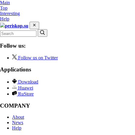
Main
Top
Interesting
Help
periskop.su
Follow us:
Follow us on Twitter
Applications
Download
Huawei
RuStore
COMPANY
About
News
Help