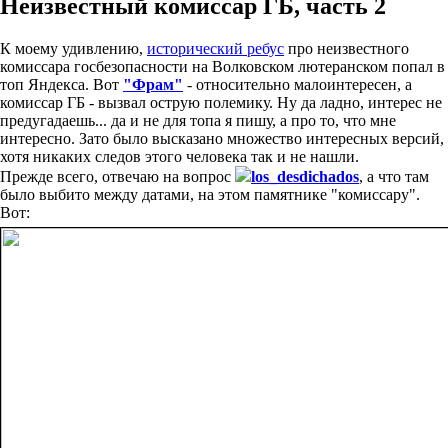
Неизвестный комиссар ГБ, часть 2
К моему удивлению,
исторический ребус
про неизвестного
комиссара госбезопасности на Волковском лютеранском попал в
топ Яндекса. Вот
"Фрам"
- относительно малоинтересен, а
комиссар ГБ - вызвал острую полемику. Ну да ладно, интерес не
предугадаешь... да и не для топа я пишу, а про то, что мне
интересно. Зато было высказано множество интересных версий,
хотя никаких следов этого человека так и не нашли.
Прежде всего, отвечаю на вопрос
los_desdichados
, а что там
было выбито между датами, на этом памятнике "комиссару".
Вот: