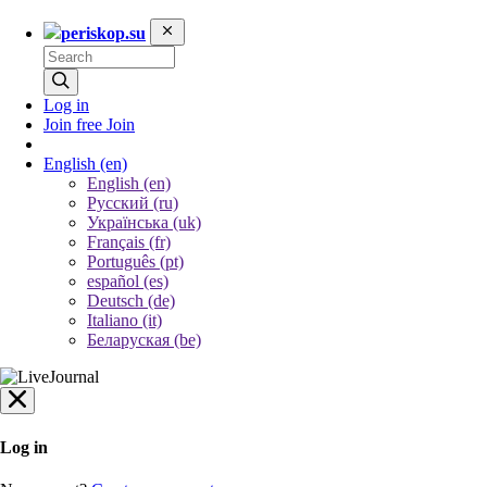
periskop.su
Log in
Join free
Join
English
(en)
English (en)
Русский (ru)
Українська (uk)
Français (fr)
Português (pt)
español (es)
Deutsch (de)
Italiano (it)
Беларуская (be)
Log in