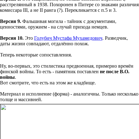
расстрелянный в 1938. Похоронен в Питере со знаками различия
комиссара III, а не II ранга (?). Перекликается с п.5 и 3.
Версия 9.
Фальшивая могила - тайник с документами,
ценностями, оружием - на случай прихода немцев.
Версия 10.
Это
Голубич Мустафа Мухамедович
. Разведчик,
даты жизни совпадают, отдалённо похож.
Теперь некоторые сопоставления.
Ну, во-первых, это стилистика предвоенная, примерно времён
финской войны. То есть - памятник поставлен
не после В.О.
войны
.
Вот смотрите, что есть на этом же кладбище.
Материал и исполнение (форма) - аналогичны. Только несколько
толще и массивней.