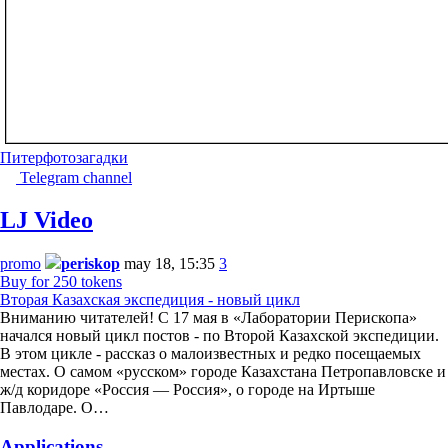
Питер
фотозагадки
Telegram channel
LJ Video
promo
periskop
may 18, 15:35
3
Buy for 250 tokens
Вторая Казахская экспедиция - новый цикл
Вниманию читателей! С 17 мая в «Лаборатории Перископа»
начался новый цикл постов - по Второй Казахской экспедиции.
В этом цикле - рассказ о малоизвестных и редко посещаемых
местах. О самом «русском» городе Казахстана Петропавловске и
ж/д коридоре «Россия — Россия», о городе на Иртыше
Павлодаре. О…
Applications