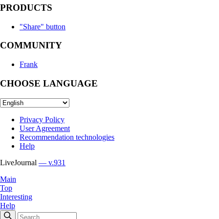
PRODUCTS
"Share" button
COMMUNITY
Frank
CHOOSE LANGUAGE
Privacy Policy
User Agreement
Recommendation technologies
Help
LiveJournal
— v.931
Main
Top
Interesting
Help