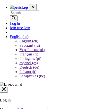
periskop
Log in
Join free
Join
English
(en)
English (en)
Русский (ru)
Українська (uk)
Français (fr)
Português (pt)
español (es)
Deutsch (de)
Italiano (it)
Беларуская (be)
Log in