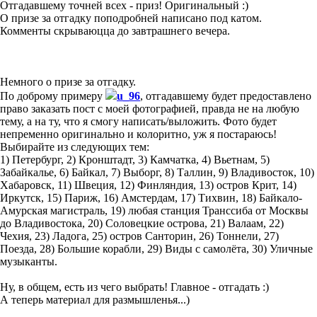
Отгадавшему точней всех - приз! Оригинальный :)
О призе за отгадку поподробней написано под катом.
Комменты скрываюцца до завтрашнего вечера.
Немного о призе за отгадку.
По доброму примеру
u_96
, отгадавшему будет предоставлено
право заказать пост с моей фотографией, правда не на любую
тему, а на ту, что я смогу написать/выложить. Фото будет
непременно оригинально и колоритно, уж я постараюсь!
Выбирайте из следующих тем:
1) Петербург, 2) Кронштадт, 3) Камчатка, 4) Вьетнам, 5)
Забайкалье, 6) Байкал, 7) Выборг, 8) Таллин, 9) Владивосток, 10)
Хабаровск, 11) Швеция, 12) Финляндия, 13) остров Крит, 14)
Иркутск, 15) Париж, 16) Амстердам, 17) Тихвин, 18) Байкало-
Амурская магистраль, 19) любая станция Транссиба от Москвы
до Владивостока, 20) Соловецкие острова, 21) Валаам, 22)
Чехия, 23) Ладога, 25) остров Санторин, 26) Тоннели, 27)
Поезда, 28) Большие корабли, 29) Виды с самолёта, 30) Уличные
музыканты.
Ну, в общем, есть из чего выбрать! Главное - отгадать :)
А теперь материал для размышленья...)