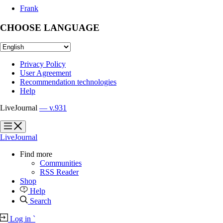
Frank
CHOOSE LANGUAGE
Privacy Policy
User Agreement
Recommendation technologies
Help
LiveJournal
— v.931
?
?
LiveJournal
Find more
Communities
RSS Reader
Shop
Help
Search
Log in
`