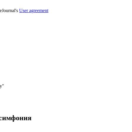
veJournal's
User agreement
у"
 симфония