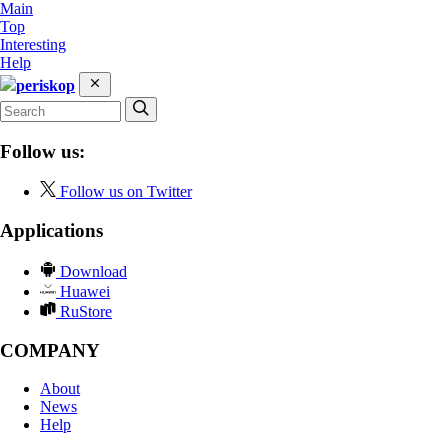
Main
Top
Interesting
Help
periskop
Follow us:
Follow us on Twitter
Applications
Download
Huawei
RuStore
COMPANY
About
News
Help