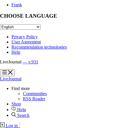
Frank
CHOOSE LANGUAGE
Privacy Policy
User Agreement
Recommendation technologies
Help
LiveJournal
— v.931
?
?
LiveJournal
Find more
Communities
RSS Reader
Shop
Help
Search
Log in
`