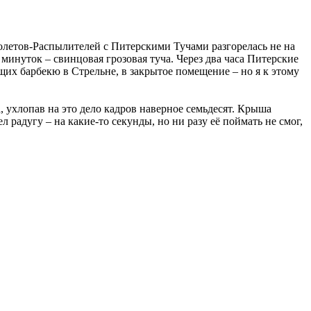
молетов-Распылителей с Питерскими Тучами разгорелась не на
 минуток – свинцовая грозовая туча. Через два часа Питерские
щих барбекю в Стрельне, в закрытое помещение – но я к этому
а, ухлопав на это дело кадров наверное семьдесят. Крыша
 радугу – на какие-то секунды, но ни разу её поймать не смог,