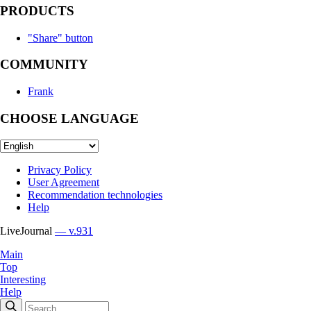
PRODUCTS
"Share" button
COMMUNITY
Frank
CHOOSE LANGUAGE
Privacy Policy
User Agreement
Recommendation technologies
Help
LiveJournal
— v.931
Main
Top
Interesting
Help