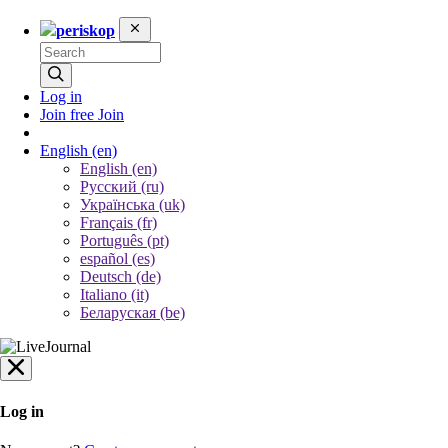
periskop
Log in
Join free
Join
English
(en)
English (en)
Русский (ru)
Українська (uk)
Français (fr)
Português (pt)
español (es)
Deutsch (de)
Italiano (it)
Беларуская (be)
Log in