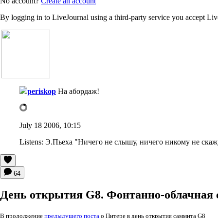
No account?
Create an account
By logging in to LiveJournal using a third-party service you accept Li
periskop
На абордаж!
July 18 2006, 10:15
Listens:
Э.Пьеха "Ничего не слышу, ничего никому не скаж
64
День открытия G8. Фонтанно-облачная
В продолжение
предыдущего поста
о Питере в день открытия саммита G8