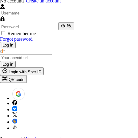
No account?
Create an account
Remember me
Forgot password
Log in
Log in
Login with Sber ID
QR code