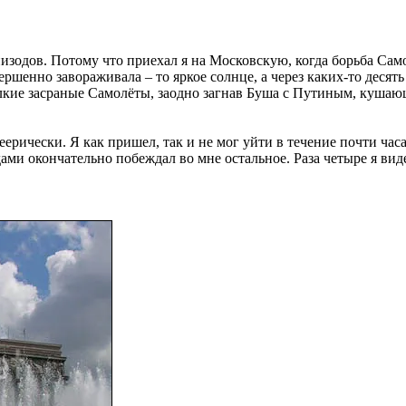
эпизодов. Потому что приехал я на Московскую, когда борьба Са
ершенно завораживала – то яркое солнце, а через каких-то десять
елкие засраные Самолёты, заодно загнав Буша с Путиным, кушаю
еерически. Я как пришел, так и не мог уйти в течение почти час
ами окончательно побеждал во мне остальное. Раза четыре я видел