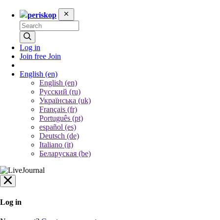
periskop
Log in
Join free
Join
English
(en)
English (en)
Русский (ru)
Українська (uk)
Français (fr)
Português (pt)
español (es)
Deutsch (de)
Italiano (it)
Беларуская (be)
Log in