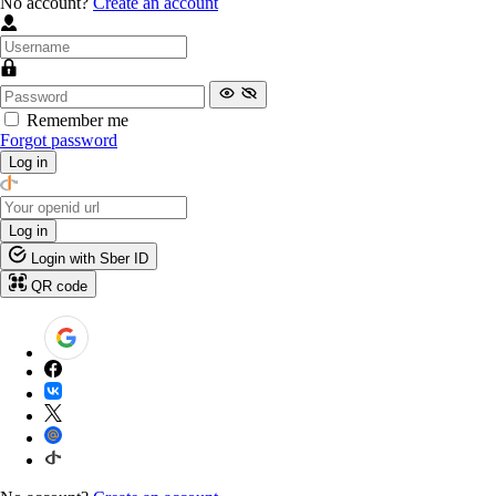
No account?
Create an account
Remember me
Forgot password
Log in
Log in
Login with Sber ID
QR code