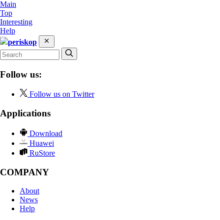
Main
Top
Interesting
Help
periskop
Follow us:
Follow us on Twitter
Applications
Download
Huawei
RuStore
COMPANY
About
News
Help