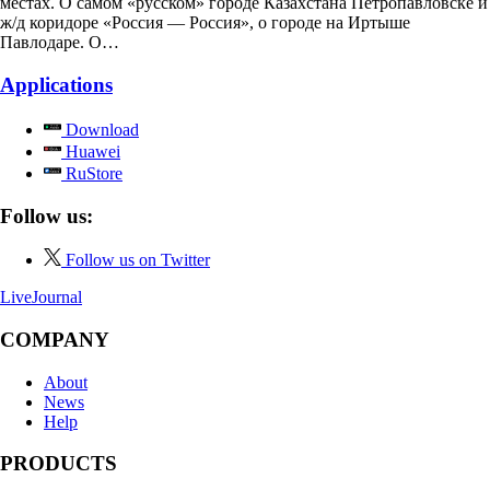
местах. О самом «русском» городе Казахстана Петропавловске и
ж/д коридоре «Россия — Россия», о городе на Иртыше
Павлодаре. О…
Applications
Download
Huawei
RuStore
Follow us:
Follow us on Twitter
LiveJournal
COMPANY
About
News
Help
PRODUCTS