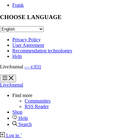
Frank
CHOOSE LANGUAGE
Privacy Policy
User Agreement
Recommendation technologies
Help
LiveJournal
— v.931
?
?
LiveJournal
Find more
Communities
RSS Reader
Shop
Help
Search
Log in
`