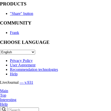
PRODUCTS
"Share" button
COMMUNITY
Frank
CHOOSE LANGUAGE
Privacy Policy
User Agreement
Recommendation technologies
Help
LiveJournal
— v.931
Main
Top
Interesting
Help