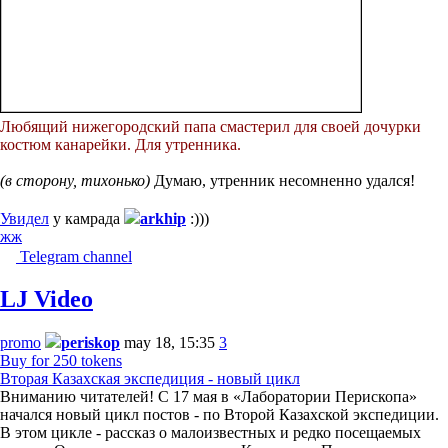
Любящий нижегородский папа смастерил для своей дочурки
костюм канарейки. Для утренника.
(в сторону, тихонько)
Думаю, утренник несомненно удался!
Увидел
у камрада
arkhip
:)))
жж
Telegram channel
LJ Video
promo
periskop
may 18, 15:35
3
Buy for 250 tokens
Вторая Казахская экспедиция - новый цикл
Вниманию читателей! С 17 мая в «Лаборатории Перископа»
начался новый цикл постов - по Второй Казахской экспедиции.
В этом цикле - рассказ о малоизвестных и редко посещаемых