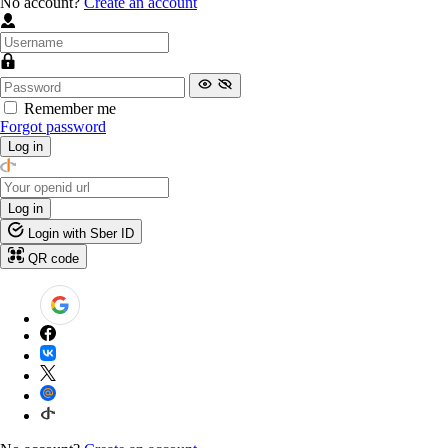
No account?
Create an account
Remember me
Forgot password
Log in
Log in
Login with Sber ID
QR code