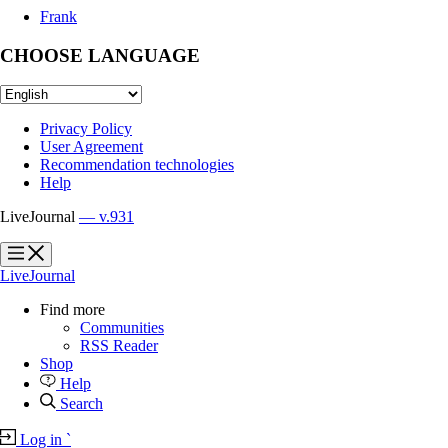
Frank
CHOOSE LANGUAGE
Privacy Policy
User Agreement
Recommendation technologies
Help
LiveJournal
— v.931
?
?
LiveJournal
Find more
Communities
RSS Reader
Shop
Help
Search
Log in
`