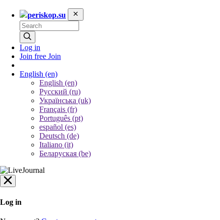
periskop.su
Log in
Join free
Join
English
(en)
English (en)
Русский (ru)
Українська (uk)
Français (fr)
Português (pt)
español (es)
Deutsch (de)
Italiano (it)
Беларуская (be)
Log in