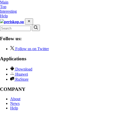
Main
Top
Interesting
Help
periskop.su
Follow us:
Follow us on Twitter
Applications
Download
Huawei
RuStore
COMPANY
About
News
Help