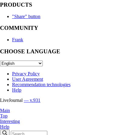
PRODUCTS
"Share" button
COMMUNITY
Frank
CHOOSE LANGUAGE
Privacy Policy
User Agreement
Recommendation technologies
Help
LiveJournal
— v.931
Main
Top
Interesting
Help