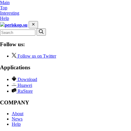
Main
Top
Interesting
Help
periskop.su
Follow us:
Follow us on Twitter
Applications
Download
Huawei
RuStore
COMPANY
About
News
Help