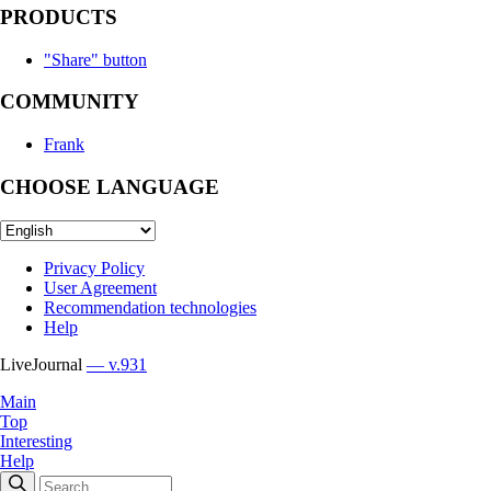
PRODUCTS
"Share" button
COMMUNITY
Frank
CHOOSE LANGUAGE
Privacy Policy
User Agreement
Recommendation technologies
Help
LiveJournal
— v.931
Main
Top
Interesting
Help