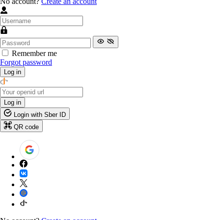
No account?
Create an account
Remember me
Forgot password
Log in
Log in
Login with Sber ID
QR code