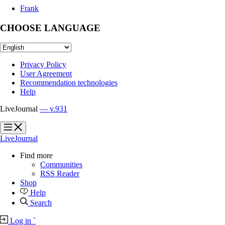
Frank
CHOOSE LANGUAGE
Privacy Policy
User Agreement
Recommendation technologies
Help
LiveJournal
— v.931
?
?
LiveJournal
Find more
Communities
RSS Reader
Shop
Help
Search
Log in
`