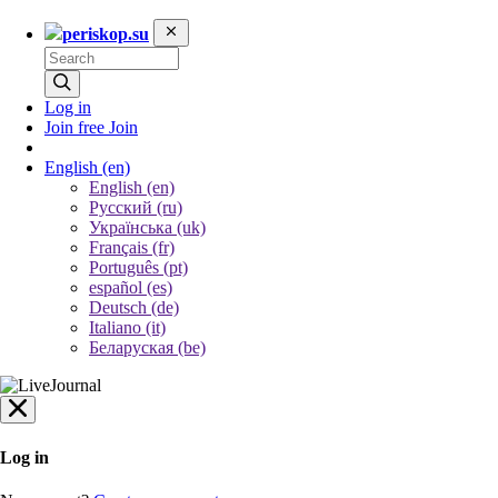
periskop.su
Log in
Join free
Join
English
(en)
English (en)
Русский (ru)
Українська (uk)
Français (fr)
Português (pt)
español (es)
Deutsch (de)
Italiano (it)
Беларуская (be)
Log in