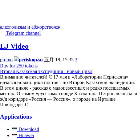
алкоголизьм и абжорство
жж
Telegram channel
LJ Video
promo
periskop.su
五月 18, 15:35
3
Buy for 250 tokens
Вторая Казахская экспедиция - новый цикл
Вниманию читателей! С 17 мая в «Лаборатории Перископа»
начался новый цикл постов - по Второй Казахской экспедиции.
В этом цикле - рассказ о малоизвестных и редко посещаемых
местах. О самом «русском» городе Казахстана Петропавловске и
ж/д коридоре «Россия — Россия», о городе на Иртыше
Павлодаре. О…
Applications
Download
Huawei