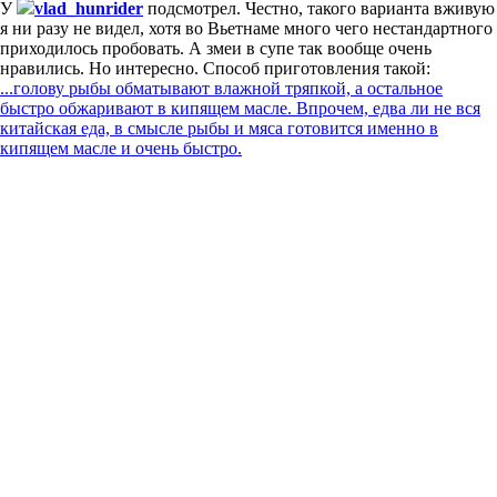
У
vlad_hunrider
подсмотрел. Честно, такого варианта вживую
я ни разу не видел, хотя во Вьетнаме много чего нестандартного
приходилось пробовать. А змеи в супе так вообще очень
нравились. Но интересно. Способ приготовления такой:
...голову рыбы обматывают влажной тряпкой, а остальное
быстро обжаривают в кипящем масле. Впрочем, едва ли не вся
китайская еда, в смысле рыбы и мяса готовится именно в
кипящем масле и очень быстро.