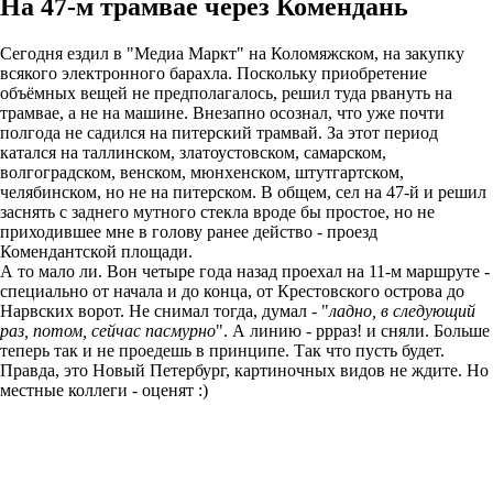
На 47-м трамвае через Комендань
Сегодня ездил в "Медиа Маркт" на Коломяжском, на закупку
всякого электронного барахла. Поскольку приобретение
объёмных вещей не предполагалось, решил туда рвануть на
трамвае, а не на машине. Внезапно осознал, что уже почти
полгода не садился на питерский трамвай. За этот период
катался на таллинском, златоустовском, самарском,
волгоградском, венском, мюнхенском, штутгартском,
челябинском, но не на питерском. В общем, сел на 47-й и решил
заснять с заднего мутного стекла вроде бы простое, но не
приходившее мне в голову ранее действо - проезд
Комендантской площади.
А то мало ли. Вон четыре года назад проехал на 11-м маршруте -
специально от начала и до конца, от Крестовского острова до
Нарвских ворот. Не снимал тогда, думал - "
ладно, в следующий
раз, потом, сейчас пасмурно
". А линию - ррраз! и сняли. Больше
теперь так и не проедешь в принципе. Так что пусть будет.
Правда, это Новый Петербург, картиночных видов не ждите. Но
местные коллеги - оценят :)