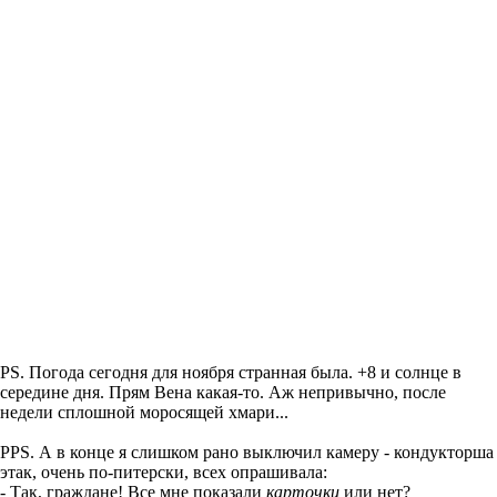
PS. Погода сегодня для ноября странная была. +8 и солнце в
середине дня. Прям Вена какая-то. Аж непривычно, после
недели сплошной моросящей хмари...
PPS. А в конце я слишком рано выключил камеру - кондукторша
этак, очень по-питерски, всех опрашивала:
- Так, граждане! Все мне показали
карточки
или нет?