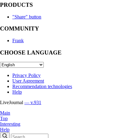
PRODUCTS
"Share" button
COMMUNITY
Frank
CHOOSE LANGUAGE
Privacy Policy
User Agreement
Recommendation technologies
Help
LiveJournal
— v.931
Main
Top
Interesting
Help