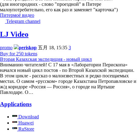
(для иногородних - слово "проездной" в Питере
малоупотребительно, его как раз и заменяет "карточка")
Питер
моё видео
Telegram channel
LJ Video
promo
periskop
五月 18, 15:35
3
Buy for 250 tokens
Вторая Казахская экспедиция - новый цикл
Вниманию читателей! С 17 мая в «Лаборатории Перископа»
начался новый цикл постов - по Второй Казахской экспедиции.
В этом цикле - рассказ о малоизвестных и редко посещаемых
местах. О самом «русском» городе Казахстана Петропавловске и
ж/д коридоре «Россия — Россия», о городе на Иртыше
Павлодаре. О…
Applications
Download
Huawei
RuStore