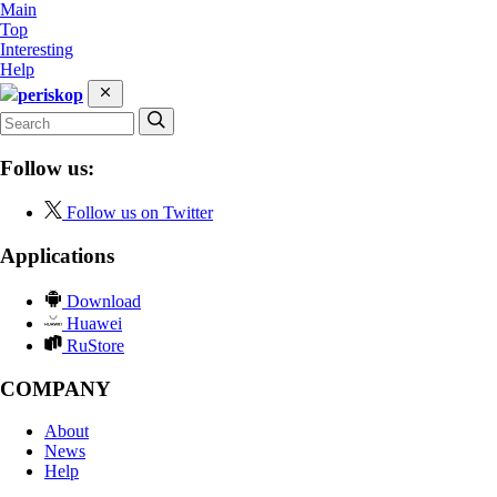
Main
Top
Interesting
Help
periskop
Follow us:
Follow us on Twitter
Applications
Download
Huawei
RuStore
COMPANY
About
News
Help