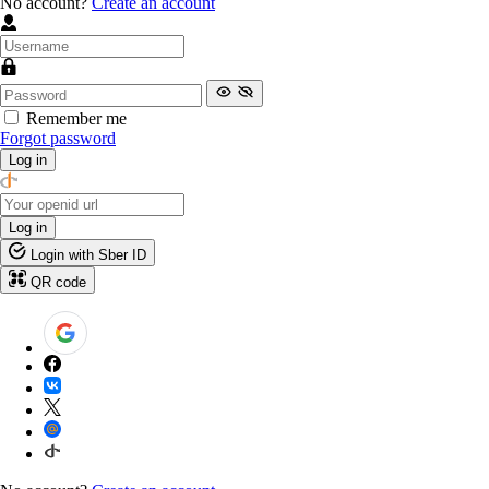
No account?
Create an account
Remember me
Forgot password
Log in
Log in
Login with Sber ID
QR code