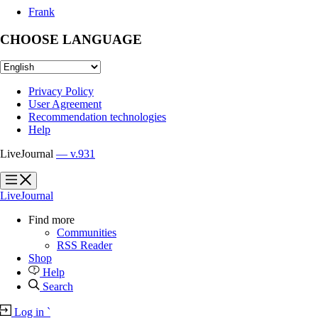
Frank
CHOOSE LANGUAGE
Privacy Policy
User Agreement
Recommendation technologies
Help
LiveJournal
— v.931
?
?
LiveJournal
Find more
Communities
RSS Reader
Shop
Help
Search
Log in
`