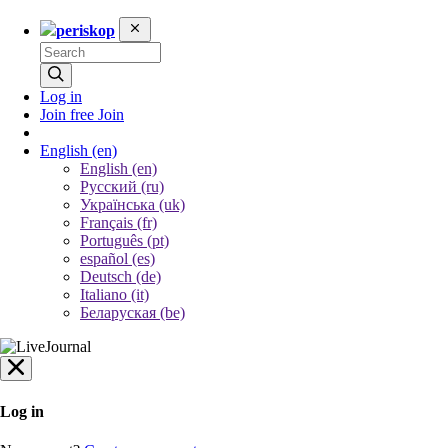
periskop
Log in
Join free
Join
English
(en)
English (en)
Русский (ru)
Українська (uk)
Français (fr)
Português (pt)
español (es)
Deutsch (de)
Italiano (it)
Беларуская (be)
Log in