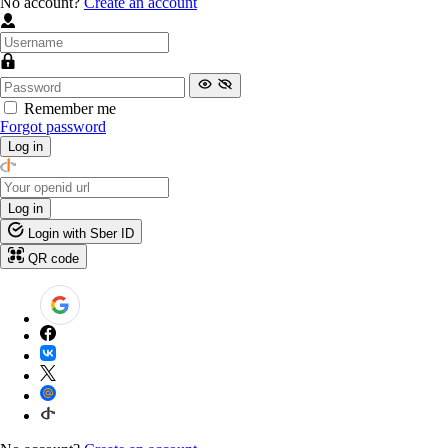
No account?
Create an account
Remember me
Forgot password
Log in
Log in
Login with Sber ID
QR code