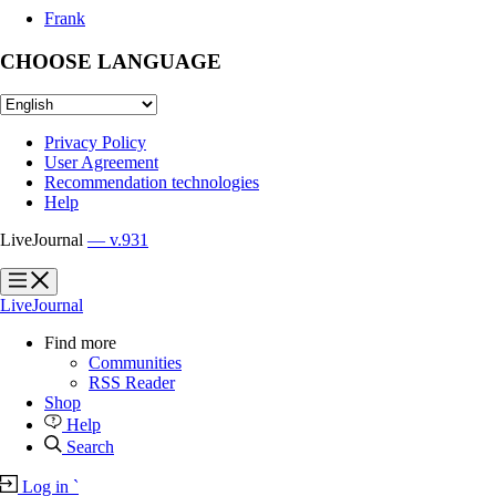
Frank
CHOOSE LANGUAGE
Privacy Policy
User Agreement
Recommendation technologies
Help
LiveJournal
— v.931
?
?
LiveJournal
Find more
Communities
RSS Reader
Shop
Help
Search
Log in
`