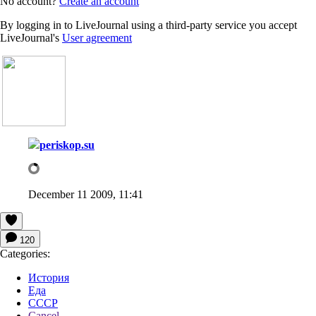
No account?
Create an account
By logging in to LiveJournal using a third-party service you accept
LiveJournal's
User agreement
periskop.su
December 11 2009, 11:41
120
Categories:
История
Еда
СССР
Cancel