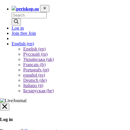
periskop.su
Log in
Join free
Join
English
(en)
English (en)
Русский (ru)
Українська (uk)
Français (fr)
Português (pt)
español (es)
Deutsch (de)
Italiano (it)
Беларуская (be)
Log in