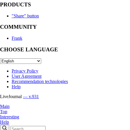
PRODUCTS
"Share" button
COMMUNITY
Frank
CHOOSE LANGUAGE
Privacy Policy
User Agreement
Recommendation technologies
Help
LiveJournal
— v.931
Main
Top
Interesting
Help