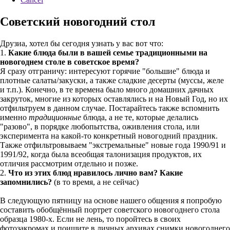
Советский новогодний стол
Друзиа, хотел бы сегодня узнать у вас вот что:
1.
Какие блюда были в вашей семье традиционными на
новогоднем столе в советское время?
Я сразу отграничу: интересуют горячие "большие" блюда и
плотные салаты/закуски, а также сладкие десерты (муссы, желе
и т.п.). Конечно, в те времена было много домашних дачных
закруток, многие из которых оставлялись и на Новый Год, но их
отфильтруем в данном случае. Постарайтесь также вспомнить
именно
традиционные
блюда, а не те, которые делались
"разово", в порядке любопытства, оживления стола, или
эксперимента на какой-то конкретный новогодний праздник.
Также отфильтровываем "экстремальные" новые года 1990/91 и
1991/92, когда была всеобщая талонизация продуктов, их
отличия рассмотрим отдельно и позже.
2.
Что из этих блюд нравилось лично вам? Какие
запомнились?
(в то время, а не сейчас)
В следующую пятницу на основе нашего общения я попробую
составить обобщённый портрет советского новогоднего стола
образца 1980-х. Если не лень, то поройтесь в своих
фотозакромах и поищите в личных архивах снимки новогоднего