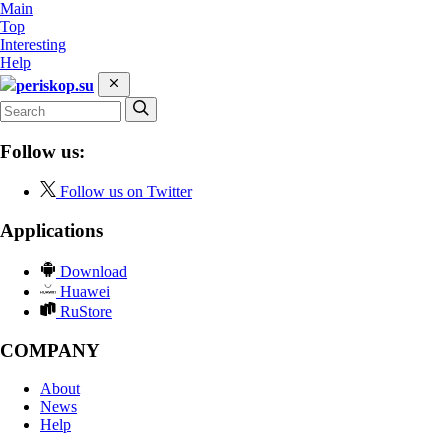
Main
Top
Interesting
Help
periskop.su
Follow us:
Follow us on Twitter
Applications
Download
Huawei
RuStore
COMPANY
About
News
Help