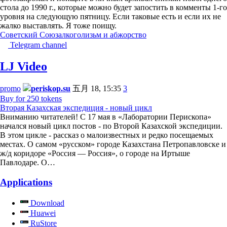
стола до 1990 г., которые можно будет запостить в комменты 1-го
уровня на следующую пятницу. Если таковые есть и если их не
жалко выставлять. Я тоже поищу.
Советский Союз
алкоголизьм и абжорство
Telegram channel
LJ Video
promo
periskop.su
五月 18, 15:35
3
Buy for 250 tokens
Вторая Казахская экспедиция - новый цикл
Вниманию читателей! С 17 мая в «Лаборатории Перископа»
начался новый цикл постов - по Второй Казахской экспедиции.
В этом цикле - рассказ о малоизвестных и редко посещаемых
местах. О самом «русском» городе Казахстана Петропавловске и
ж/д коридоре «Россия — Россия», о городе на Иртыше
Павлодаре. О…
Applications
Download
Huawei
RuStore