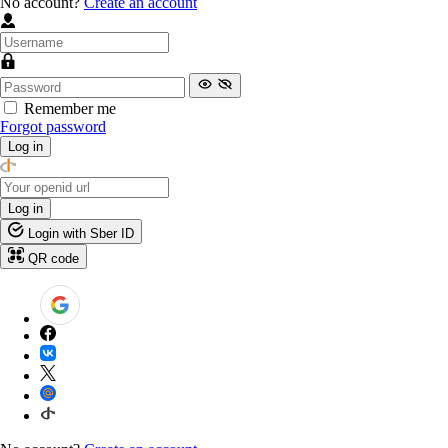
No account?
Create an account
Remember me
Forgot password
Log in
Log in
Login with Sber ID
QR code