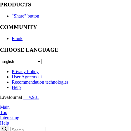
PRODUCTS
"Share" button
COMMUNITY
Frank
CHOOSE LANGUAGE
Privacy Policy
User Agreement
Recommendation technologies
Help
LiveJournal
— v.931
Main
Top
Interesting
Help