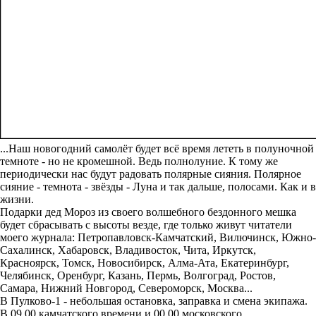
...Наш новогодний самолёт будет всё время лететь в полуночной
темноте - но не кромешной. Ведь полнолуние. К тому же
периодически нас будут радовать полярные сияния. Полярное
сияние - темнота - звёзды - Луна и так дальше, полосами. Как и в
жизни.
Подарки дед Мороз из своего волшебного бездонного мешка
будет сбрасывать с высоты везде, где только живут читатели
моего журнала: Петропавловск-Камчатский, Вилючинск, Южно-
Сахалинск, Хабаровск, Владивосток, Чита, Иркутск,
Красноярск, Томск, Новосибирск, Алма-Ата, Екатеринбург,
Челябинск, Оренбург, Казань, Пермь, Волгоград, Ростов,
Самара, Нижний Новгород, Североморск, Москва...
В Пулково-1 - небольшая остановка, заправка и смена экипажа.
В 09.00 камчатского времени и 00.00 московского.