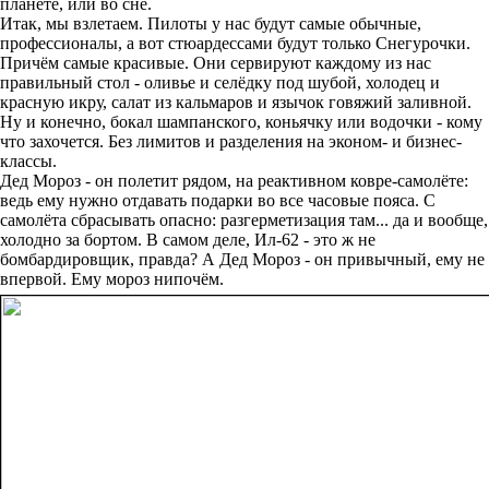
планете, или во сне.
Итак, мы взлетаем. Пилоты у нас будут самые обычные,
профессионалы, а вот стюардессами будут только Снегурочки.
Причём самые красивые. Они сервируют каждому из нас
правильный стол - оливье и селёдку под шубой, холодец и
красную икру, салат из кальмаров и язычок говяжий заливной.
Ну и конечно, бокал шампанского, коньячку или водочки - кому
что захочется. Без лимитов и разделения на эконом- и бизнес-
классы.
Дед Мороз - он полетит рядом, на реактивном ковре-самолёте:
ведь ему нужно отдавать подарки во все часовые пояса. С
самолёта сбрасывать опасно: разгерметизация там... да и вообще,
холодно за бортом. В самом деле, Ил-62 - это ж не
бомбардировщик, правда? А Дед Мороз - он привычный, ему не
впервой. Ему мороз нипочём.