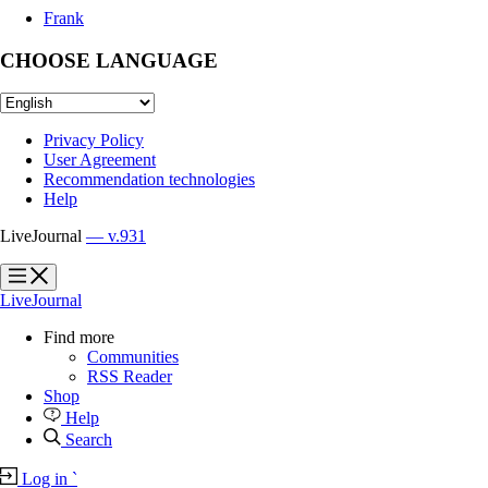
Frank
CHOOSE LANGUAGE
Privacy Policy
User Agreement
Recommendation technologies
Help
LiveJournal
— v.931
?
?
LiveJournal
Find more
Communities
RSS Reader
Shop
Help
Search
Log in
`