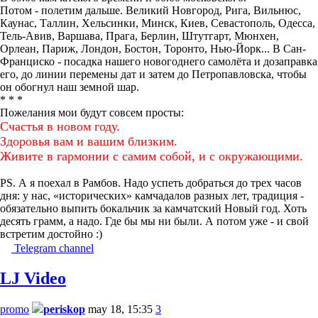
Потом - полетим дальше. Великий Новгород, Рига, Вильнюс,
Каунас, Таллин, Хельсинки, Минск, Киев, Севастополь, Одесса,
Тель-Авив, Варшава, Прага, Берлин, Штутгарт, Мюнхен,
Орлеан, Париж, Лондон, Бостон, Торонто, Нью-Йорк... В Сан-
Франциско - посадка нашего новогоднего самолёта и дозаправка
его, до линии перемены дат и затем до Петропавловска, чтобы
он обогнул наш земной шар.
* * *
Пожелания мои будут совсем просты:
Счастья в новом году.
Здоровья вам и вашим близким.
Живите в гармонии с самим собой, и с окружающими.
PS. А я поехал в Рамбов. Надо успеть добраться до трех часов
дня: у нас, «исторических» камчадалов разных лет, традиция -
обязательно выпить бокальчик за камчатский Новый год. Хоть
десять грамм, а надо. Где бы мы ни были. А потом уже - и свой
встретим достойно :)
Telegram channel
LJ Video
promo
periskop
may 18, 15:35
3