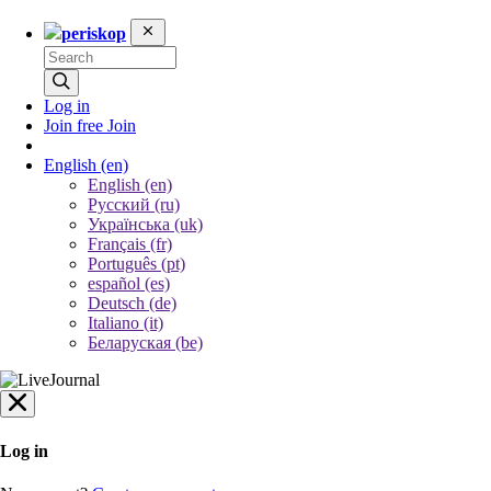
periskop
Log in
Join free
Join
English
(en)
English (en)
Русский (ru)
Українська (uk)
Français (fr)
Português (pt)
español (es)
Deutsch (de)
Italiano (it)
Беларуская (be)
Log in