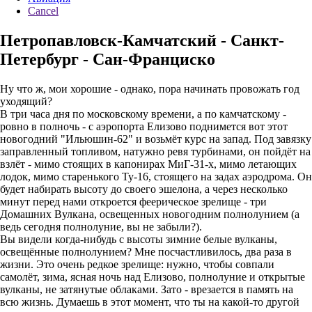
Cancel
Петропавловск-Камчатский - Санкт-
Петербург - Сан-Франциско
Ну что ж, мои хорошие - однако, пора начинать провожать год
уходящий?
В три часа дня по московскому времени, а по камчатскому -
ровно в полночь - с аэропорта Елизово поднимется вот этот
новогодний "Ильюшин-62" и возьмёт курс на запад. Под завязку
заправленный топливом, натужно ревя турбинами, он пойдёт на
взлёт - мимо стоящих в капонирах МиГ-31-х, мимо летающих
лодок, мимо старенького Ту-16, стоящего на задах аэродрома. Он
будет набирать высоту до своего эшелона, а через несколько
минут перед нами откроется феерическое зрелище - три
Домашних Вулкана, освещенных новогодним полнолунием (а
ведь сегодня полнолуние, вы не забыли?).
Вы видели когда-нибудь с высоты зимние белые вулканы,
освещённые полнолунием? Мне посчастливилось, два раза в
жизни. Это очень редкое зрелище: нужно, чтобы совпали
самолёт, зима, ясная ночь над Елизово, полнолуние и открытые
вулканы, не затянутые облаками. Зато - врезается в память на
всю жизнь. Думаешь в этот момент, что ты на какой-то другой