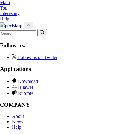
Main
Top
Interesting
Help
periskop
Follow us:
Follow us on Twitter
Applications
Download
Huawei
RuStore
COMPANY
About
News
Help