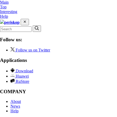
Main
Top
Interesting
Help
periskop
Follow us:
Follow us on Twitter
Applications
Download
Huawei
RuStore
COMPANY
About
News
Help