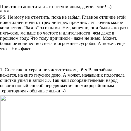
Приятного аппетита и - с наступившим, друзиа мои! :-)
* * *
PS. Не могу не отметить, пока не забыл. Главное отличие этой
новогодней ночи от трёх-четырёх прежних лет - очень малое
количество "бахов" за окнами. Нет, конечно, они были - но раз в
пять-семь меньше по частоте и длительности, чем даже в
прошлом году. Что тому причиной - даже не знаю. Может,
большое количество снега и огромные сугробы. А может, ещё
что... Но - факт.
1. Снег так нихера и не чистят толком, тётя Валя забила,
кажется, на енто гнусное дело. А может, начальник подотдела
очистки ушёл в запой :D. Так наш сообразительный народ
освоил новый способ передвижения по микрорайонным
территориям - обычные лыжи :-)