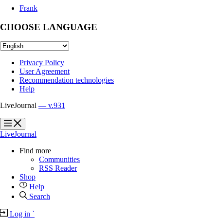
Frank
CHOOSE LANGUAGE
Privacy Policy
User Agreement
Recommendation technologies
Help
LiveJournal
— v.931
?
?
LiveJournal
Find more
Communities
RSS Reader
Shop
Help
Search
Log in
`