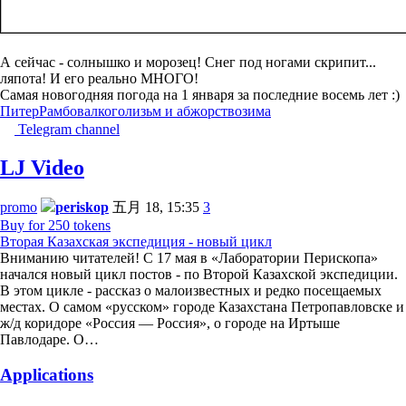
А сейчас - солнышко и морозец! Снег под ногами скрипит...
ляпота! И его реально МНОГО!
Самая новогодняя погода на 1 января за последние восемь лет :)
Питер
Рамбов
алкоголизьм и абжорство
зима
Telegram channel
LJ Video
promo
periskop
五月 18, 15:35
3
Buy for 250 tokens
Вторая Казахская экспедиция - новый цикл
Вниманию читателей! С 17 мая в «Лаборатории Перископа»
начался новый цикл постов - по Второй Казахской экспедиции.
В этом цикле - рассказ о малоизвестных и редко посещаемых
местах. О самом «русском» городе Казахстана Петропавловске и
ж/д коридоре «Россия — Россия», о городе на Иртыше
Павлодаре. О…
Applications