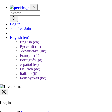
periskop
Log in
Join free
Join
English
(en)
English (en)
Русский (ru)
Українська (uk)
Français (fr)
Português (pt)
español (es)
Deutsch (de)
Italiano (it)
Беларуская (be)
Log in