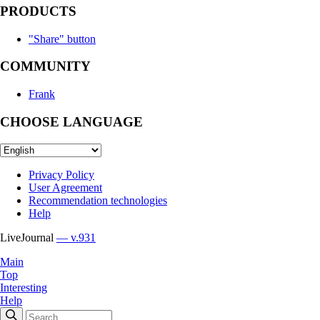
PRODUCTS
"Share" button
COMMUNITY
Frank
CHOOSE LANGUAGE
Privacy Policy
User Agreement
Recommendation technologies
Help
LiveJournal
— v.931
Main
Top
Interesting
Help