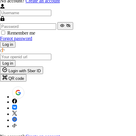
No account?
Create an account
Remember me
Forgot password
Log in
Log in
Login with Sber ID
QR code