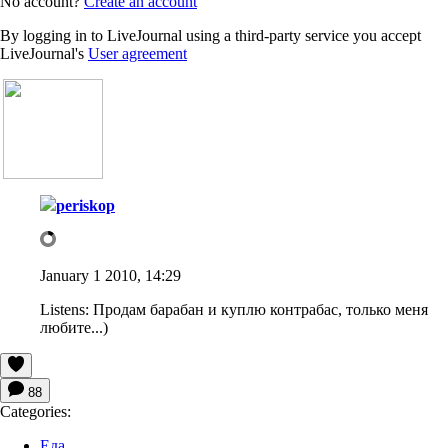
No account?
Create an account
By logging in to LiveJournal using a third-party service you accept
LiveJournal's
User agreement
periskop
January 1 2010, 14:29
Listens:
Продам барабан и куплю контрабас, только меня
любите...)
88
Categories:
Еда