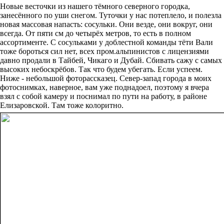
Новые весточки из нашего тёмного северного городка,
занесённого по уши снегом. Туточки у нас потеплело, и полезла
новая массовая напасть: сосульки. Они везде, они вокруг, они
всегда. От пяти см до четырёх метров, то есть в полном
ассортименте. С сосульками у доблестной команды тёти Вали
тоже бороться сил нет, всех пром.альпинистов с лицензиями
давно продали в Тайбей, Чикаго и Дубай. Сбивать сажу с самых
высоких небоскрёбов. Так что будем убегать. Если успеем.
Ниже - небольшой фоторассказец. Север-запад города в моих
фотоснимках, наверное, вам уже поднадоел, поэтому я вчера
взял с собой камеру и поснимал по пути на работу, в районе
Елизаровской. Там тоже колоритно.