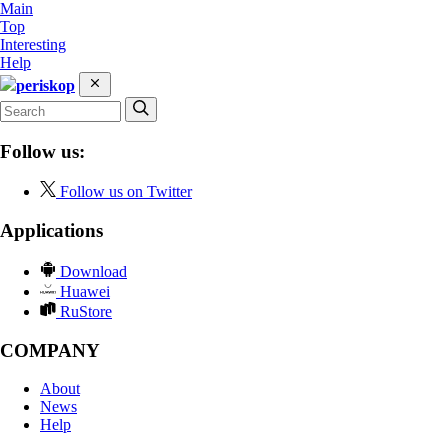
Main
Top
Interesting
Help
periskop
Follow us:
Follow us on Twitter
Applications
Download
Huawei
RuStore
COMPANY
About
News
Help