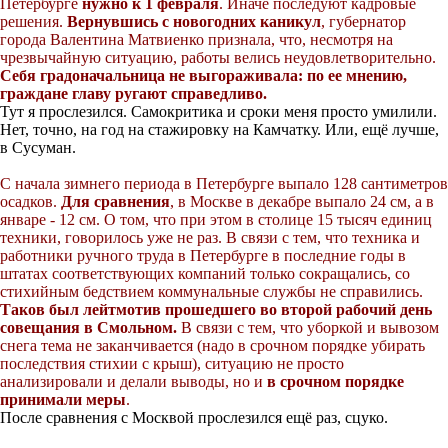
Петербурге
нужно к 1 февраля
. Иначе последуют кадровые
решения.
Вернувшись с новогодних каникул
, губернатор
города Валентина Матвиенко признала, что, несмотря на
чрезвычайную ситуацию, работы велись неудовлетворительно.
Себя градоначальница не выгораживала: по ее мнению,
граждане главу ругают справедливо.
Тут я прослезился. Самокритика и сроки меня просто умилили.
Нет, точно, на год на стажировку на Камчатку. Или, ещё лучше,
в Сусуман.
С начала зимнего периода в Петербурге выпало 128 сантиметров
осадков.
Для сравнения
, в Москве в декабре выпало 24 см, а в
январе - 12 см. О том, что при этом в столице 15 тысяч единиц
техники, говорилось уже не раз. В связи с тем, что техника и
работники ручного труда в Петербурге в последние годы в
штатах соответствующих компаний только сокращались, со
стихийным бедствием коммунальные службы не справились.
Таков был лейтмотив прошедшего во второй рабочий день
совещания в Смольном.
В связи с тем, что уборкой и вывозом
снега тема не заканчивается (надо в срочном порядке убирать
последствия стихии с крыш), ситуацию не просто
анализировали и делали выводы, но и
в срочном порядке
принимали меры
.
После сравнения с Москвой прослезился ещё раз, сцуко.