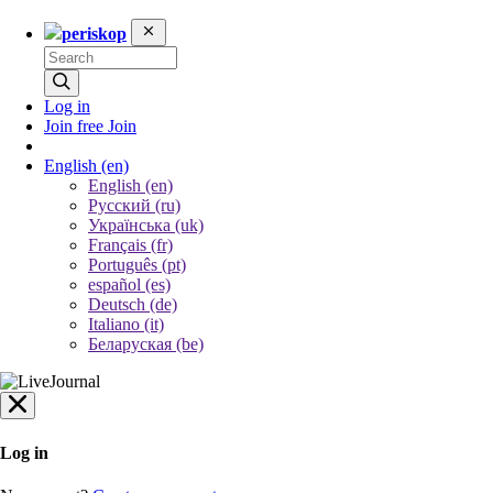
periskop
Log in
Join free
Join
English
(en)
English (en)
Русский (ru)
Українська (uk)
Français (fr)
Português (pt)
español (es)
Deutsch (de)
Italiano (it)
Беларуская (be)
Log in