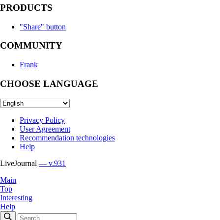
PRODUCTS
"Share" button
COMMUNITY
Frank
CHOOSE LANGUAGE
Privacy Policy
User Agreement
Recommendation technologies
Help
LiveJournal
— v.931
Main
Top
Interesting
Help