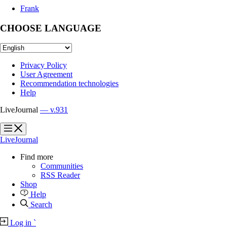
Frank
CHOOSE LANGUAGE
Privacy Policy
User Agreement
Recommendation technologies
Help
LiveJournal
— v.931
?
?
LiveJournal
Find more
Communities
RSS Reader
Shop
Help
Search
Log in
`