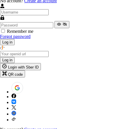
No account?
Create an account
Remember me
Forgot password
Log in
Log in
Login with Sber ID
QR code