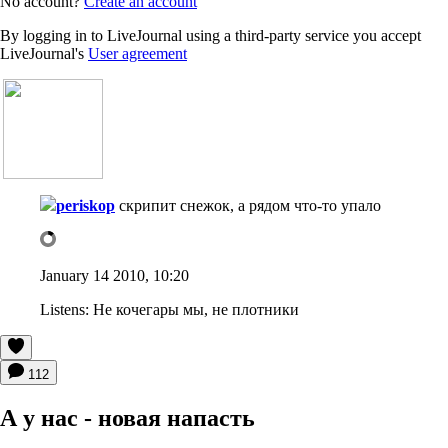
No account?
Create an account
By logging in to LiveJournal using a third-party service you accept
LiveJournal's
User agreement
periskop
скрипит снежок, а рядом что-то упало
January 14 2010, 10:20
Listens:
Не кочегары мы, не плотники
112
А у нас - новая напасть