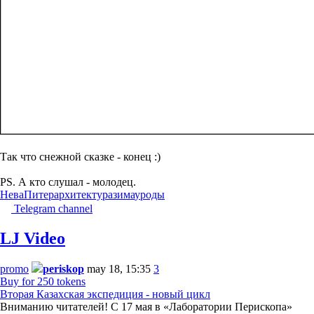
Так что снежной сказке - конец :)
PS. А кто слушал - молодец.
Нева
Питер
архитектура
зима
уроды
Telegram channel
LJ Video
promo
periskop
may 18, 15:35
3
Buy for 250 tokens
Вторая Казахская экспедиция - новый цикл
Вниманию читателей! С 17 мая в «Лаборатории Перископа»