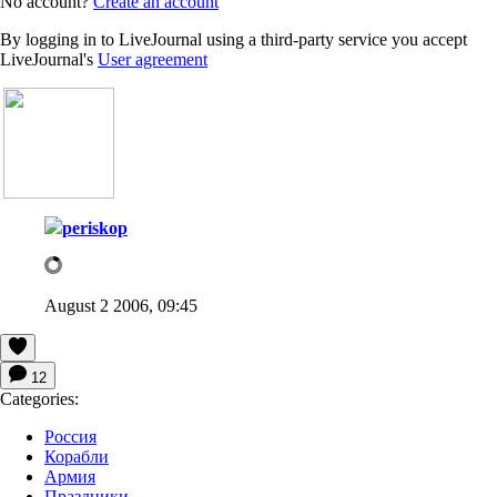
No account?
Create an account
By logging in to LiveJournal using a third-party service you accept
LiveJournal's
User agreement
periskop
August 2 2006, 09:45
12
Categories:
Россия
Корабли
Армия
Праздники