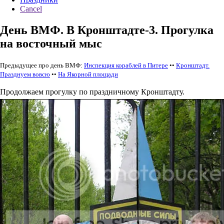
Cancel
День ВМФ. В Кронштадте-3. Прогулка
на восточный мыс
Предыдущее про день ВМФ:
Инспекция кораблей в Питере
••
Кронштадт.
Празднуем вовсю
••
На Якорной площади
Продолжаем прогулку по праздничному Кронштадту.