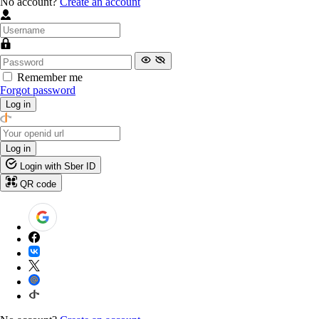
No account?
Create an account
Remember me
Forgot password
Log in
Log in
Login with Sber ID
QR code