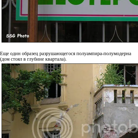
Еще один образец разрушающегося полуампира-полумодерна
(дом стоял в глубине квартала).