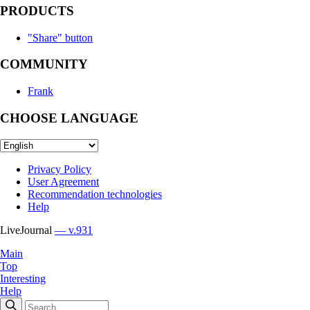
PRODUCTS
"Share" button
COMMUNITY
Frank
CHOOSE LANGUAGE
Privacy Policy
User Agreement
Recommendation technologies
Help
LiveJournal
— v.931
Main
Top
Interesting
Help