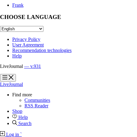
Frank
CHOOSE LANGUAGE
Privacy Policy
User Agreement
Recommendation technologies
Help
LiveJournal
— v.931
?
?
LiveJournal
Find more
Communities
RSS Reader
Shop
Help
Search
Log in
`