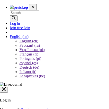
periskop
Log in
Join free
Join
English
(en)
English (en)
Русский (ru)
Українська (uk)
Français (fr)
Português (pt)
español (es)
Deutsch (de)
Italiano (it)
Беларуская (be)
Log in