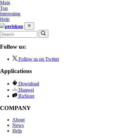
Main
Top
Interesting
Help
periskop
Follow us:
Follow us on Twitter
Applications
Download
Huawei
RuStore
COMPANY
About
News
Help