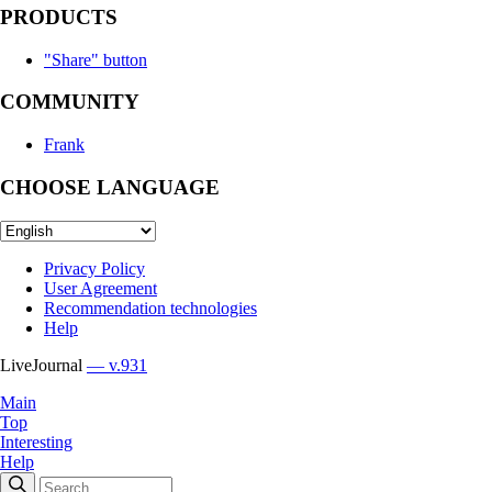
PRODUCTS
"Share" button
COMMUNITY
Frank
CHOOSE LANGUAGE
Privacy Policy
User Agreement
Recommendation technologies
Help
LiveJournal
— v.931
Main
Top
Interesting
Help