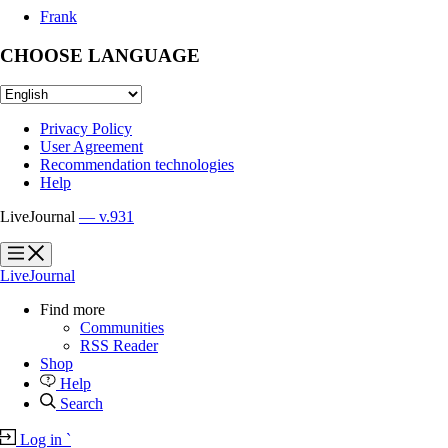
Frank
CHOOSE LANGUAGE
Privacy Policy
User Agreement
Recommendation technologies
Help
LiveJournal
— v.931
?
?
LiveJournal
Find more
Communities
RSS Reader
Shop
Help
Search
Log in
`