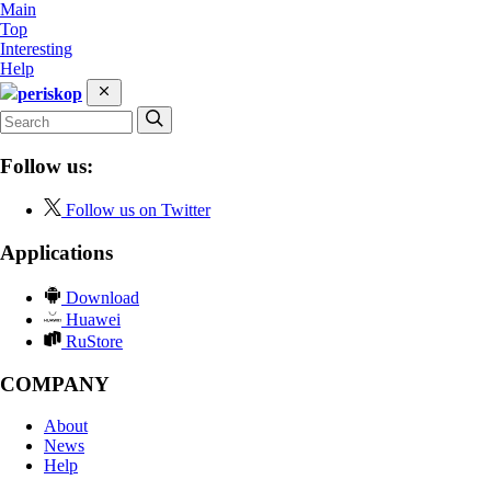
Main
Top
Interesting
Help
periskop
Follow us:
Follow us on Twitter
Applications
Download
Huawei
RuStore
COMPANY
About
News
Help