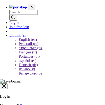
periskop
Log in
Join free
Join
English
(en)
English (en)
Русский (ru)
Українська (uk)
Français (fr)
Português (pt)
español (es)
Deutsch (de)
Italiano (it)
Беларуская (be)
Log in