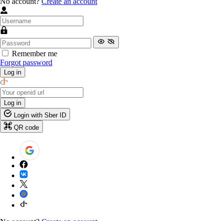
No account?
Create an account
Remember me
Forgot password
Log in
Log in
Login with Sber ID
QR code