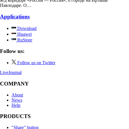
ж/д коридоре «Россия — Россия», о городе на Иртыше
Павлодаре. О…
Applications
Download
Huawei
RuStore
Follow us:
Follow us on Twitter
LiveJournal
COMPANY
About
News
Help
PRODUCTS
"Share" button