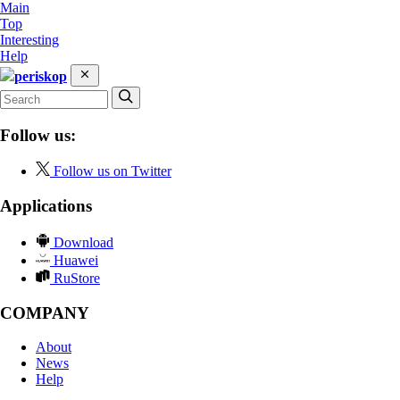
Main
Top
Interesting
Help
periskop
Follow us:
Follow us on Twitter
Applications
Download
Huawei
RuStore
COMPANY
About
News
Help