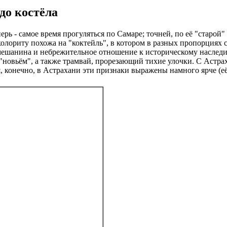
 до костёла
перь - самое время прогуляться по Самаре; точней, по её "старо
 колориту похожа на "коктейль", в котором в разных пропорциях
мешанина и небрежительное отношение к историческому наследию
"новьём", а также трамвай, прорезающий тихие улочки. С Астра
я, конечно, в Астрахани эти признаки выражены намного ярче (её