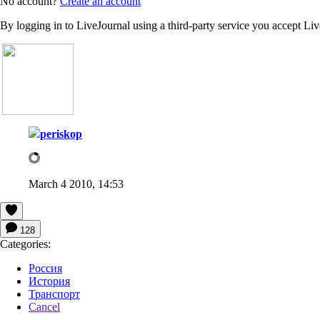
No account?
Create an account
By logging in to LiveJournal using a third-party service you accept Li
periskop
March 4 2010, 14:53
128
Categories:
Россия
История
Транспорт
Cancel