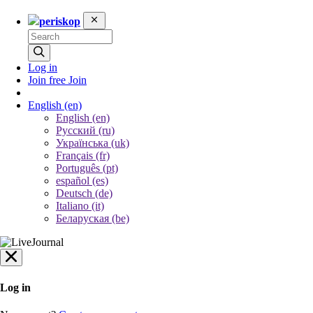
periskop
Log in
Join free
Join
English
(en)
English (en)
Русский (ru)
Українська (uk)
Français (fr)
Português (pt)
español (es)
Deutsch (de)
Italiano (it)
Беларуская (be)
Log in