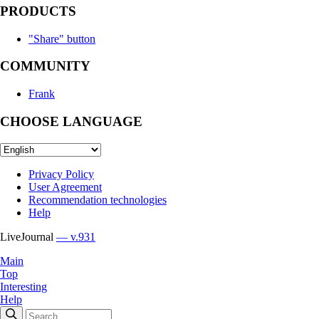
PRODUCTS
"Share" button
COMMUNITY
Frank
CHOOSE LANGUAGE
Privacy Policy
User Agreement
Recommendation technologies
Help
LiveJournal
— v.931
Main
Top
Interesting
Help