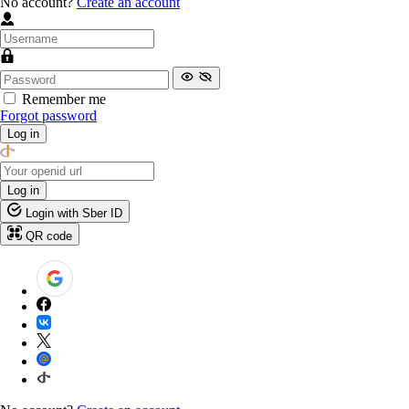
No account?
Create an account
Remember me
Forgot password
Log in
Log in
Login with Sber ID
QR code