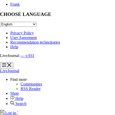
Frank
CHOOSE LANGUAGE
Privacy Policy
User Agreement
Recommendation technologies
Help
LiveJournal
— v.931
?
?
LiveJournal
Find more
Communities
RSS Reader
Shop
Help
Search
Log in
`