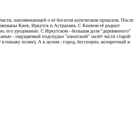
й" части, напоминающей о её богатом купеческом прошлом. После
 смешаны Киев, Иркутск и Астрахань. С Киевом её роднит
, его уродование. С Иркутском - большая доля "деревянного"
ханью - ощущаемый подспудно "азиатский" налёт части старой
 я покажу позже). А в целом - город, бесспорно, колоритный и