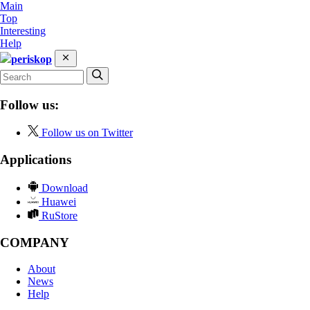
Main
Top
Interesting
Help
periskop
Follow us:
Follow us on Twitter
Applications
Download
Huawei
RuStore
COMPANY
About
News
Help