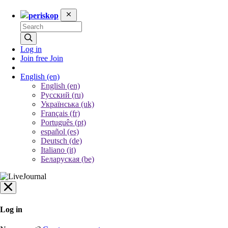
periskop
Log in
Join free
Join
English
(en)
English (en)
Русский (ru)
Українська (uk)
Français (fr)
Português (pt)
español (es)
Deutsch (de)
Italiano (it)
Беларуская (be)
Log in