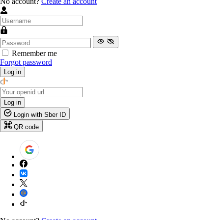
No account?
Create an account
Remember me
Forgot password
Log in
Log in
Login with Sber ID
QR code