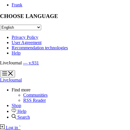
Frank
CHOOSE LANGUAGE
Privacy Policy
User Agreement
Recommendation technologies
Help
LiveJournal
— v.931
?
?
LiveJournal
Find more
Communities
RSS Reader
Shop
Help
Search
Log in
`