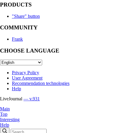
PRODUCTS
"Share" button
COMMUNITY
Frank
CHOOSE LANGUAGE
Privacy Policy
User Agreement
Recommendation technologies
Help
LiveJournal
— v.931
Main
Top
Interesting
Help