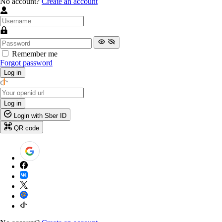
No account?
Create an account
Remember me
Forgot password
Log in
Log in
Login with Sber ID
QR code