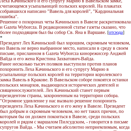
Леха Качиньского и его супругу Марию в Вавельском замке,
считающемся усыпальницей польских королей. На плакатах
собравшихся написано "Вавель для королей", "Кардинальная
ошибка".
Решение о похоронах четы Качиньских в Вавеле раскритиковала
и Gazeta Wyborcza. В редакционной статье газеты сказано, что
более подходящим был бы собор Св. Яна в Варшаве.
[
отсюда
]
*
Президент Лех Качиньский был хорошим, скромным человеком,
но Вавель не верно выбранное место, написали в среду в своем
письме, присланном в Gazeta Wyborcza кинорежиссер Анджей
Вайда и его жена Кристина Захватович-Вайда.
Ранее несколько тысяч поляков выступили против планов
похоронить Леха Качиньского и его супругу Марию в
усыпальнице польских королей на территории королевского
замка Вавель в Кракове. В Вавельском соборе покоятся останки
польских монархов, выдающихся исторических деятелей и
священнослужителей. Лех Качиньский станет первым
президентом страны, захороненным на территории собора.
"Огромное удивление у нас вызвало решение похоронить
президента Леха Качиньского и его жену в Вавеле. Президент
был добрым и скромным человеком, но нет таких причин, по
которым бы он должен покоиться в Вавеле, среди польских
королей и рядом с маршалом Пилсудским, - говорится в письме
супругов Вайда. - Мы считаем абсолютно неприемлимым, когда