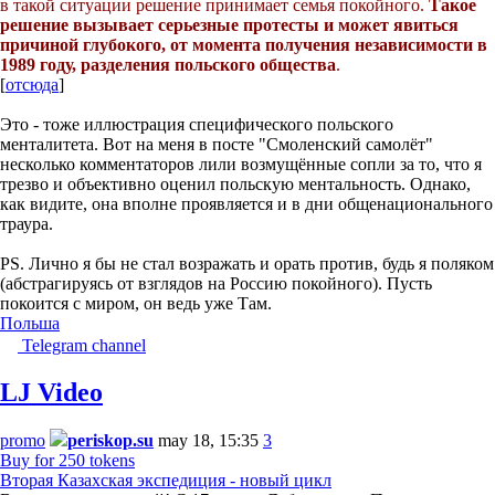
в такой ситуации решение принимает семья покойного.
Такое
решение вызывает серьезные протесты и может явиться
причиной глубокого, от момента получения независимости в
1989 году, разделения польского общества
.
[
отсюда
]
Это - тоже иллюстрация специфического польского
менталитета. Вот на меня в посте "Смоленский самолёт"
несколько комментаторов лили возмущённые сопли за то, что я
трезво и объективно оценил польскую ментальность. Однако,
как видите, она вполне проявляется и в дни общенационального
траура.
PS. Лично я бы не стал возражать и орать против, будь я поляком
(абстрагируясь от взглядов на Россию покойного). Пусть
покоится с миром, он ведь уже Там.
Польша
Telegram channel
LJ Video
promo
periskop.su
may 18, 15:35
3
Buy for 250 tokens
Вторая Казахская экспедиция - новый цикл