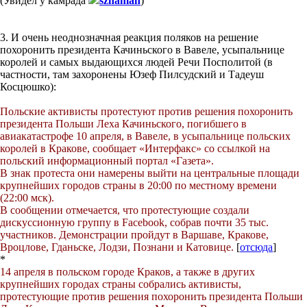
(Увидел у камрада
szhaman
)
3. И очень неоднозначная реакция поляков на решение
похоронить президента Качиньского в Вавеле, усыпальнице
королей и самых выдающихся людей Речи Посполитой (в
частности, там захоронены Юзеф Пилсудский и Тадеуш
Косцюшко):
Польские активисты протестуют против решения похоронить
президента Польши Леха Качиньского, погибшего в
авиакатастрофе 10 апреля, в Вавеле, в усыпальнице польских
королей в Кракове, сообщает «Интерфакс» со ссылкой на
польский информационный портал «Газета».
В знак протеста они намерены выйти на центральные площади
крупнейших городов страны в 20:00 по местному времени
(22:00 мск).
В сообщении отмечается, что протестующие создали
дискуссионную группу в Facebook, собрав почти 35 тыс.
участников. Демонстрации пройдут в Варшаве, Кракове,
Вроцлове, Гданьске, Лодзи, Познани и Катовице.
[
отсюда
]
*
14 апреля в польском городе Краков, а также в других
крупнейших городах страны собрались активисты,
протестующие против решения похоронить президента Польши