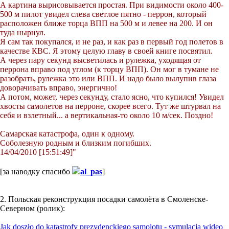
А картина вырисовывается простая. При видимости около 400-
500 м пилот увидел слева светлое пятно - перрон, который
расположен ближе торца ВПП на 500 м и левее на 200. И он
туда нырнул.
Я сам так покупался, и не раз, и как раз в первый год полетов в
качестве КВС. Я этому целую главу в своей книге посвятил.
А через пару секунд высветилась и рулежка, уходящая от
перрона вправо под углом (к торцу ВПП). Он мог в тумане не
разобрать, рулежка это или ВПП. И надо было вылупив глаза
доворачивать вправо, энергично!
А потом, может, через секунду, стало ясно, что купился! Увидел
хвосты самолетов на перроне, скорее всего. Тут же штурвал на
себя и взлетный... а вертикальная-то около 10 м/сек. Поздно!
Самарская катастрофа, один к одному.
Соболезную родным и близким погибших.
14/04/2010 [15:51:49]"
[за наводку спасибо
al_pas
]
2. Польская реконструкция посадки самолёта в Смоленске-
Северном (ролик):
Jak doszło do katastrofy prezydenckiego samolotu - symulacja wideo