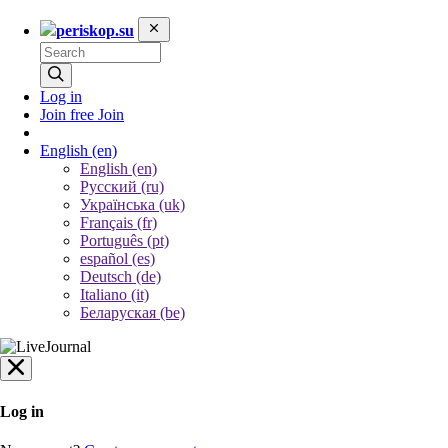
periskop.su
Log in
Join free
Join
English
(en)
English (en)
Русский (ru)
Українська (uk)
Français (fr)
Português (pt)
español (es)
Deutsch (de)
Italiano (it)
Беларуская (be)
Log in