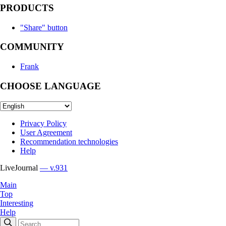
PRODUCTS
"Share" button
COMMUNITY
Frank
CHOOSE LANGUAGE
Privacy Policy
User Agreement
Recommendation technologies
Help
LiveJournal
— v.931
Main
Top
Interesting
Help