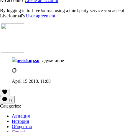
No account?
Create an account
By logging in to LiveJournal using a third-party service you accept
LiveJournal's
User agreement
periskop.su
задумчивое
April 15 2010, 11:08
77
Categories:
Авиация
История
Общество
Cancel