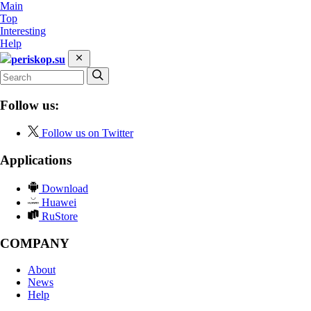
Main
Top
Interesting
Help
periskop.su
Follow us:
Follow us on Twitter
Applications
Download
Huawei
RuStore
COMPANY
About
News
Help