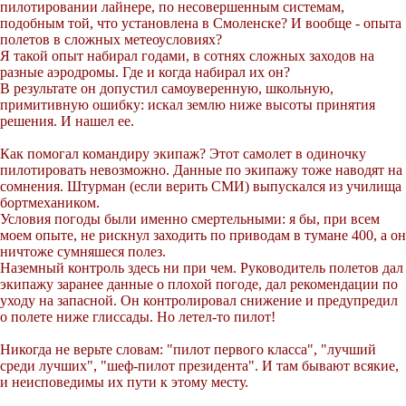
пилотировании лайнере, по несовершенным системам,
подобным той, что установлена в Смоленске? И вообще - опыта
полетов в сложных метеоусловиях?
Я такой опыт набирал годами, в сотнях сложных заходов на
разные аэродромы. Где и когда набирал их он?
В результате он допустил самоуверенную, школьную,
примитивную ошибку: искал землю ниже высоты принятия
решения. И нашел ее.
Как помогал командиру экипаж? Этот самолет в одиночку
пилотировать невозможно. Данные по экипажу тоже наводят на
сомнения. Штурман (если верить СМИ) выпускался из училища
бортмехаником.
Условия погоды были именно смертельными: я бы, при всем
моем опыте, не рискнул заходить по приводам в тумане 400, а он
ничтоже сумняшеся полез.
Наземный контроль здесь ни при чем. Руководитель полетов дал
экипажу заранее данные о плохой погоде, дал рекомендации по
уходу на запасной. Он контролировал снижение и предупредил
о полете ниже глиссады. Но летел-то пилот!
Никогда не верьте словам: "пилот первого класса", "лучший
среди лучших", "шеф-пилот президента". И там бывают всякие,
и неисповедимы их пути к этому месту.