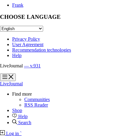
Frank
CHOOSE LANGUAGE
Privacy Policy
User Agreement
Recommendation technologies
Help
LiveJournal
— v.931
?
?
LiveJournal
Find more
Communities
RSS Reader
Shop
Help
Search
Log in
`