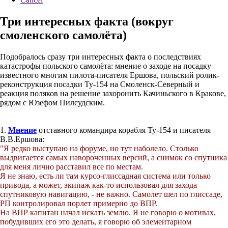
Три интересных факта (вокруг
смоленского самолёта)
Подобралось сразу три интересных факта о последствиях
катастрофы польского самолёта: мнение о заходе на посадку
известного многим пилота-писателя Ершова, польский ролик-
реконструкция посадки Ту-154 на Смоленск-Северный и
реакция поляков на решение захоронить Качиньского в Кракове,
рядом с Юзефом Пилсудским.
1.
Мнение
отставного командира корабля Ту-154 и писателя
В.В.Ершова:
"Я редко выступаю на форуме, но тут наболело. Столько
выдвигается самых навороченных версий, а снимок со спутника
для меня лично расставил все по местам.
Я не знаю, есть ли там курсо-глиссадная система или только
привода, а может, экипаж как-то использовал для захода
спутниковую навигацию, - не важно. Самолет шел по глиссаде,
РП контролировал порлет примерно до ВПР.
На ВПР капитан начал искать землю. Я не говорю о мотивах,
побудивших его это делать, я говорю об элементарном