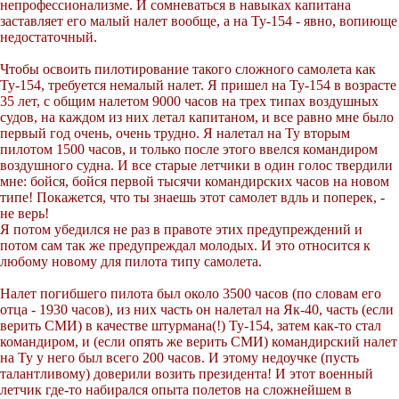
непрофессионализме. И сомневаться в навыках капитана
заставляет его малый налет вообще, а на Ту-154 - явно, вопиюще
недостаточный.
Чтобы освоить пилотирование такого сложного самолета как
Ту-154, требуется немалый налет. Я пришел на Ту-154 в возрасте
35 лет, с общим налетом 9000 часов на трех типах воздушных
судов, на каждом из них летал капитаном, и все равно мне было
первый год очень, очень трудно. Я налетал на Ту вторым
пилотом 1500 часов, и только после этого ввелся командиром
воздушного судна. И все старые летчики в один голос твердили
мне: бойся, бойся первой тысячи командирских часов на новом
типе! Покажется, что ты знаешь этот самолет вдль и поперек, -
не верь!
Я потом убедился не раз в правоте этих предупреждений и
потом сам так же предупреждал молодых. И это относится к
любому новому для пилота типу самолета.
Налет погибшего пилота был около 3500 часов (по словам его
отца - 1930 часов), из них часть он налетал на Як-40, часть (если
верить СМИ) в качестве штурмана(!) Ту-154, затем как-то стал
командиром, и (если опять же верить СМИ) командирский налет
на Ту у него был всего 200 часов. И этому недоучке (пусть
талантливому) доверили возить президента! И этот военный
летчик где-то набирался опыта полетов на сложнейшем в