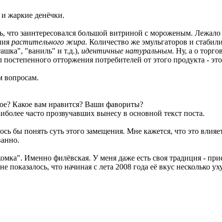
о и жаркие денёчки.
сь, что заинтересовался большой витриной с мороженым. Лежало т
ания
растительного жира
. Количество же эмульгаторов и стабили
шка", "ваниль" и т.д.),
идентичные натуральным
. Ну, а о тор
л постепенного отторжения потребителей от этого продукта - эт
м вопросам.
ное? Какое вам нравится? Ваши фавориты?
иболее часто прозвучавших вынесу в основной текст поста.
ь бы понять суть этого замещения. Мне кажется, что это влияет
ванно.
акомка". Именно филёвская. У меня даже есть своя традиция - пр
не показалось, что начиная с лета 2008 года её вкус несколько у