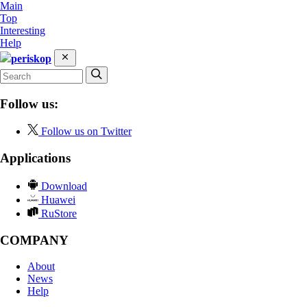
Main
Top
Interesting
Help
periskop
Follow us:
Follow us on Twitter
Applications
Download
Huawei
RuStore
COMPANY
About
News
Help