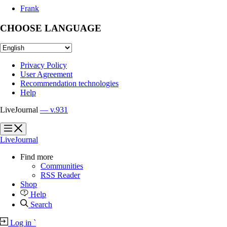
Frank
CHOOSE LANGUAGE
Privacy Policy
User Agreement
Recommendation technologies
Help
LiveJournal
— v.931
?
?
LiveJournal
Find more
Communities
RSS Reader
Shop
Help
Search
Log in
`