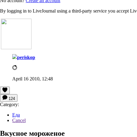
No account?
Create an account
By logging in to LiveJournal using a third-party service you accept Li
periskop
April 16 2010, 12:48
124
Category:
Еда
Cancel
Вкусное мороженое