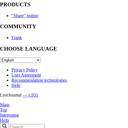
PRODUCTS
"Share" button
COMMUNITY
Frank
CHOOSE LANGUAGE
Privacy Policy
User Agreement
Recommendation technologies
Help
LiveJournal
— v.931
Main
Top
Interesting
Help