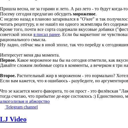
Пришла весна, не за горами и лето. А раз лето - то будут когда-т
Посему сегодня предлагаю обсудить
мороженое
.
С неделю назад я планово затаривался в "О'кее" и так получило
читать рецептуру, и не нашёл ни одного экземпляра без содерж
Кроме того, почти все сорта содержали вкусовые добавки ("фиста
советской эпохи
я писал ранее
. Если бы маркетинг не чувствова
рационального смысла.
Ну ладно, сейчас мы в иной эпохе, так что перейду к сегодняши
Интересует меня два момента.
Первое.
Какое мороженое вы бы на сегодня отметили, как вкус
Давайте сложим любимые сорта в комменты, а вечерком я три на
Второе.
Растительный жир в мороженом - это нормально? Хотелос
Если вам кажется, что я ошибаюсь - разубедите, но аргументиро
Что эе касается моего фаворита, то он прост - это филёвская "Л
тогда считаю, что прибытие де-юре состоялось :) Единственно, м
алкоголизьм и абжорство
Telegram channel
LJ Video