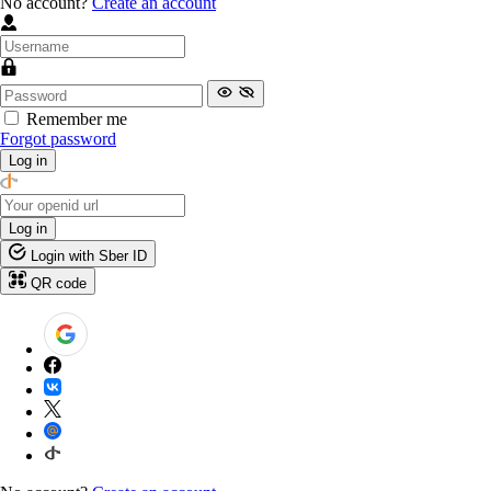
No account?
Create an account
Remember me
Forgot password
Log in
Log in
Login with Sber ID
QR code