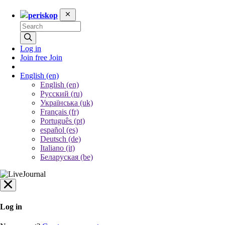
periskop
Log in
Join free
Join
English
(en)
English (en)
Русский (ru)
Українська (uk)
Français (fr)
Português (pt)
español (es)
Deutsch (de)
Italiano (it)
Беларуская (be)
Log in