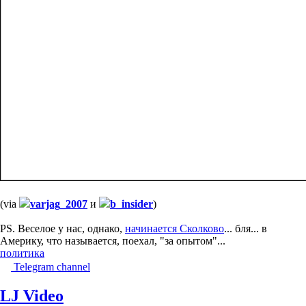
(via
varjag_2007
и
b_insider
)
PS. Веселое у нас, однако,
начинается Сколково
... бля... в
Америку, что называется, поехал, "за опытом"...
политика
Telegram channel
LJ Video