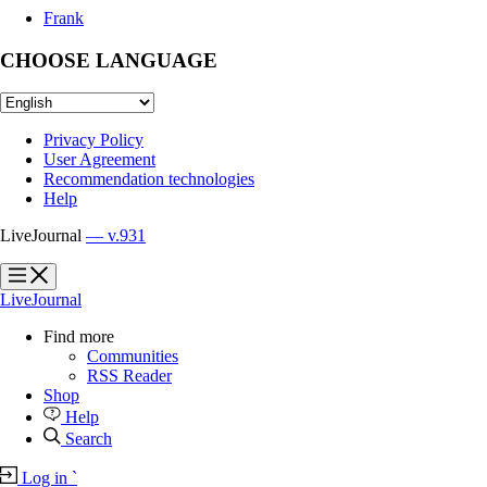
Frank
CHOOSE LANGUAGE
Privacy Policy
User Agreement
Recommendation technologies
Help
LiveJournal
— v.931
?
?
LiveJournal
Find more
Communities
RSS Reader
Shop
Help
Search
Log in
`