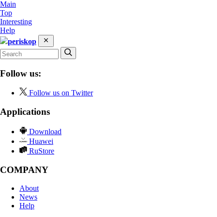
Main
Top
Interesting
Help
periskop
Follow us:
Follow us on Twitter
Applications
Download
Huawei
RuStore
COMPANY
About
News
Help