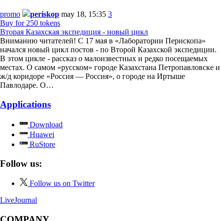
promo
periskop
may 18, 15:35
3
Buy for 250 tokens
Вторая Казахская экспедиция - новый цикл
Вниманию читателей! С 17 мая в «Лаборатории Перископа»
начался новый цикл постов - по Второй Казахской экспедиции.
В этом цикле - рассказ о малоизвестных и редко посещаемых
местах. О самом «русском» городе Казахстана Петропавловске и
ж/д коридоре «Россия — Россия», о городе на Иртыше
Павлодаре. О…
Applications
Download
Huawei
RuStore
Follow us:
Follow us on Twitter
LiveJournal
COMPANY