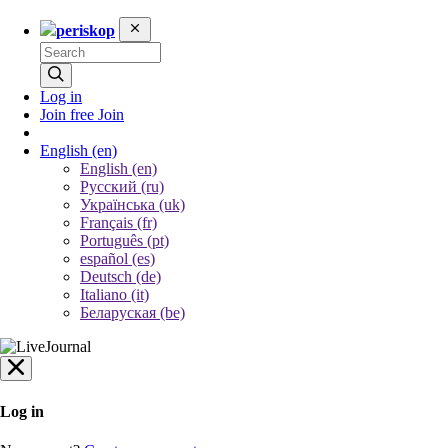
periskop
Log in
Join free
Join
English
(en)
English (en)
Русский (ru)
Українська (uk)
Français (fr)
Português (pt)
español (es)
Deutsch (de)
Italiano (it)
Беларуская (be)
Log in