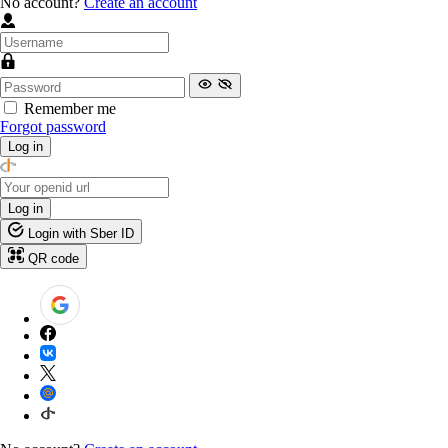
No account?
Create an account
Remember me
Forgot password
Log in
Log in
Login with Sber ID
QR code