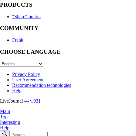
PRODUCTS
"Share" button
COMMUNITY
Frank
CHOOSE LANGUAGE
Privacy Policy
User Agreement
Recommendation technologies
Help
LiveJournal
— v.931
Main
Top
Interesting
Help