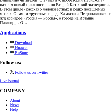
Вниманию читателей! С 17 мая в «Лаборатории Перископа»
начался новый цикл постов - по Второй Казахской экспедиции.
В этом цикле - рассказ о малоизвестных и редко посещаемых
местах. О самом «русском» городе Казахстана Петропавловске и
ж/д коридоре «Россия — Россия», о городе на Иртыше
Павлодаре. О…
Applications
Download
Huawei
RuStore
Follow us:
Follow us on Twitter
LiveJournal
COMPANY
About
News
Help