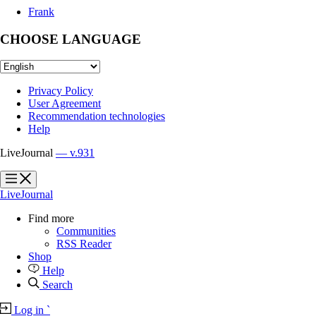
Frank
CHOOSE LANGUAGE
Privacy Policy
User Agreement
Recommendation technologies
Help
LiveJournal
— v.931
?
?
LiveJournal
Find more
Communities
RSS Reader
Shop
Help
Search
Log in
`