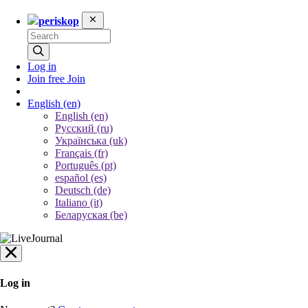
periskop
Log in
Join free
Join
English
(en)
English (en)
Русский (ru)
Українська (uk)
Français (fr)
Português (pt)
español (es)
Deutsch (de)
Italiano (it)
Беларуская (be)
Log in