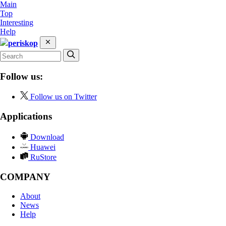
Main
Top
Interesting
Help
periskop
Follow us:
Follow us on Twitter
Applications
Download
Huawei
RuStore
COMPANY
About
News
Help