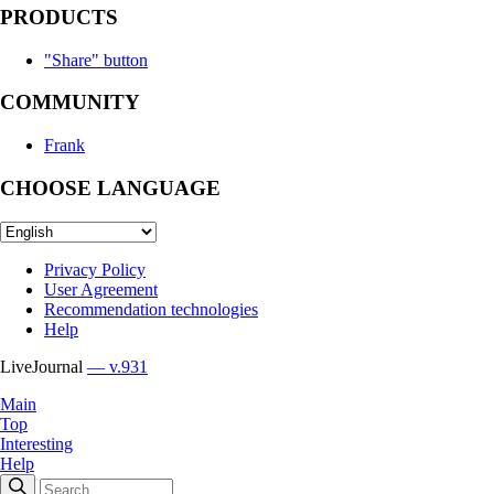
PRODUCTS
"Share" button
COMMUNITY
Frank
CHOOSE LANGUAGE
Privacy Policy
User Agreement
Recommendation technologies
Help
LiveJournal
— v.931
Main
Top
Interesting
Help