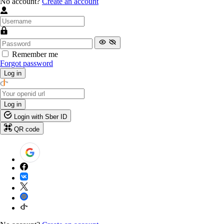
No account?
Create an account
Remember me
Forgot password
Log in
Log in
Login with Sber ID
QR code