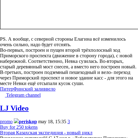
PS. А вообще, с северной стороны Елагина всё изменилось
очень сильно, надо будет отснять.
Во-первых, построен и пущен второй трёхполосный ход
Приморского проспекта (движение в сторону города), с новой
набережной. Соответственно, Невка сузилась. Во-вторых,
старый деревянный мост снесен, а вместо него построен новый.
В-третьих, построен подземный пешеходный и вело- переход
через Приморский проспект и новое здание касс - для этого на
месте Невки ещё отсыпали кусок суши.
Питер
Финский залив
вело
Telegram channel
LJ Video
promo
periskop
may 18, 15:35
3
Buy for 250 tokens
Вторая Казахская экспедиция - новый цикл