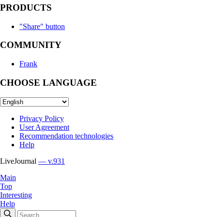
PRODUCTS
"Share" button
COMMUNITY
Frank
CHOOSE LANGUAGE
Privacy Policy
User Agreement
Recommendation technologies
Help
LiveJournal
— v.931
Main
Top
Interesting
Help