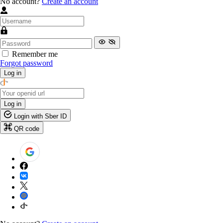
No account?
Create an account
Remember me
Forgot password
Log in
Log in
Login with Sber ID
QR code