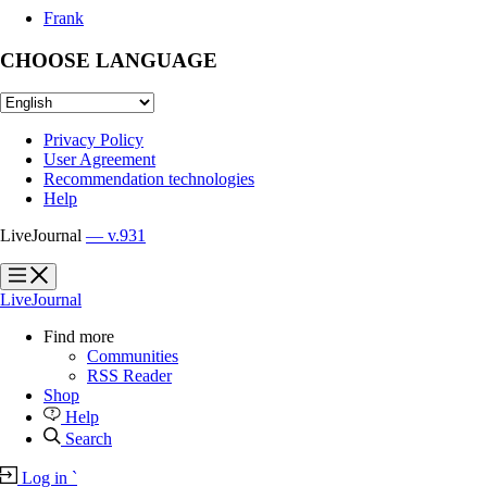
Frank
CHOOSE LANGUAGE
Privacy Policy
User Agreement
Recommendation technologies
Help
LiveJournal
— v.931
?
?
LiveJournal
Find more
Communities
RSS Reader
Shop
Help
Search
Log in
`