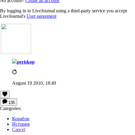
No account?
Create an account
By logging in to LiveJournal using a third-party service you accept
LiveJournal's
User agreement
periskop
August 19 2010, 18:49
135
Categories:
Корабли
История
Cancel