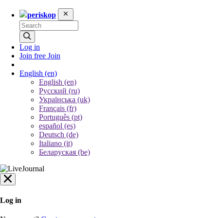
periskop
Log in
Join free
Join
English
(en)
English (en)
Русский (ru)
Українська (uk)
Français (fr)
Português (pt)
español (es)
Deutsch (de)
Italiano (it)
Беларуская (be)
Log in