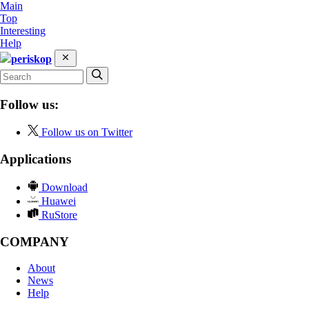
Main
Top
Interesting
Help
periskop
Follow us:
Follow us on Twitter
Applications
Download
Huawei
RuStore
COMPANY
About
News
Help