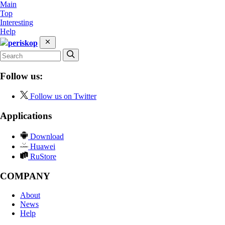
Main
Top
Interesting
Help
periskop
Follow us:
Follow us on Twitter
Applications
Download
Huawei
RuStore
COMPANY
About
News
Help