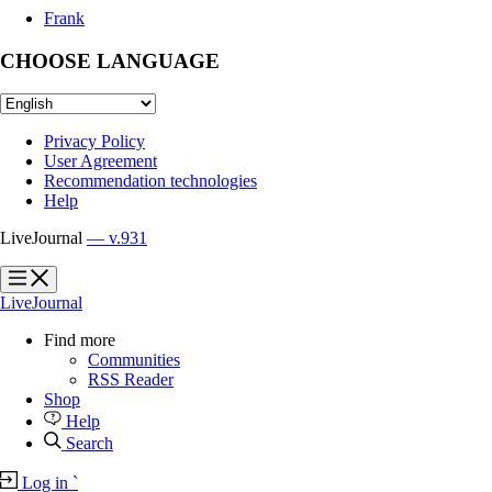
Frank
CHOOSE LANGUAGE
Privacy Policy
User Agreement
Recommendation technologies
Help
LiveJournal
— v.931
?
?
LiveJournal
Find more
Communities
RSS Reader
Shop
Help
Search
Log in
`