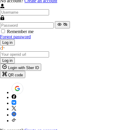
No account?
Create an account
Remember me
Forgot password
Log in
Log in
Login with Sber ID
QR code