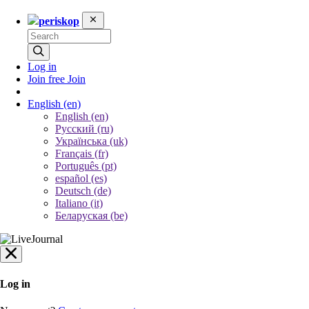
periskop
Log in
Join free
Join
English
(en)
English (en)
Русский (ru)
Українська (uk)
Français (fr)
Português (pt)
español (es)
Deutsch (de)
Italiano (it)
Беларуская (be)
Log in