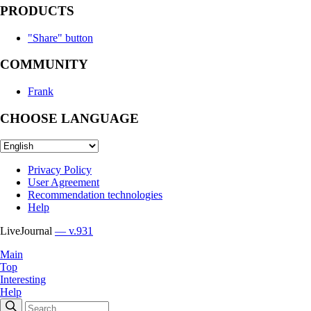
PRODUCTS
"Share" button
COMMUNITY
Frank
CHOOSE LANGUAGE
Privacy Policy
User Agreement
Recommendation technologies
Help
LiveJournal
— v.931
Main
Top
Interesting
Help