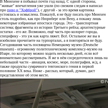
В Мюнхене я побывал почти год назад. С одной стороны,
"живые" впечатления уже ушли (по свежим следам я написал
про
пиво и "Хофброй"
), с другой - за это время картинка
устоялась и осмыслена. Пожалуй, я не буду писать про Мюнхен
столь подробно, как про Нюрнберг или Вену, а покажу лишь
некоторые избранные ипостаси города. Это - транспортная
система; фрагменты из истории Третьего рейха; архитектурные
остатки - его же. Возможно, ещё часть про колорит города,
специфику - это уж как карта ляжет. Всё. Остальное же вы в
изобилии прочитаете на турпорталах, а я повторяться не буду.
Сегодняшняя часть посвящена Немецкому музею (Deutsche
museum) - огромному политехническому комплексу-музею на
Изаре, по которому можно ходить несколько дней, если всё
внимательно рассматривать. Я же в нём сосредоточился лишь на
небольшой части - авиация, космос, море, полиграфия, ж/д, а
также продукты сумрачного тевтонского гения в первой
половине XX века. Ниже - рассказ, который, думаю, даст
представление об этом месте.