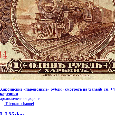
Харбинские «паровозные» рубли - смотреть на transsib_ru. +4
картинки
архив
железные дороги
Telegram channel
LJ Video