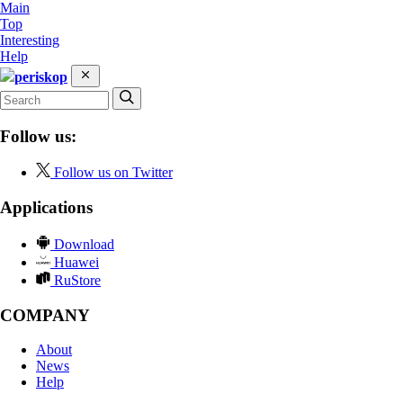
Main
Top
Interesting
Help
periskop
Follow us:
Follow us on Twitter
Applications
Download
Huawei
RuStore
COMPANY
About
News
Help