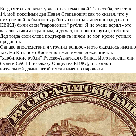
Когда я только начал увлекаться тематикой Транссиба, лет этак в
14, мой покойный дед Павел Степанович как-то сказал, что у
них (точней, в бытность работы его отца - моего прадеда - на
КВЖД) были свои "паровозные" рубли. Я не очень верил - это
казалось таким странным, и думал, он просто шутит, стебётся.
Дед тогда свои слова подтвердить ничем не мог, кроме устных
преданий.
Однако впоследствии я уточнил вопрос - и это оказалось именно
так. На Китайско-Восточной ж.д. имели хождение т.н.
"харбинские рубли" Русско-Азиатского банка. Изготовлены они
были в САСШ по заказу Общества КВЖД, и главной
визуальной доминантой имели именно паровозы.