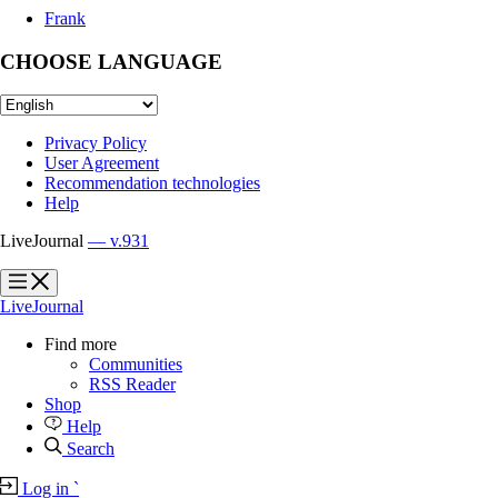
Frank
CHOOSE LANGUAGE
Privacy Policy
User Agreement
Recommendation technologies
Help
LiveJournal
— v.931
?
?
LiveJournal
Find more
Communities
RSS Reader
Shop
Help
Search
Log in
`