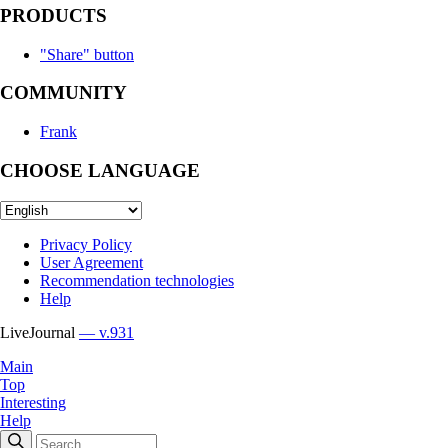
PRODUCTS
"Share" button
COMMUNITY
Frank
CHOOSE LANGUAGE
Privacy Policy
User Agreement
Recommendation technologies
Help
LiveJournal
— v.931
Main
Top
Interesting
Help