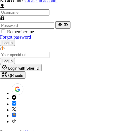
No account?
Create an account
Remember me
Forgot password
Log in
Log in
Login with Sber ID
QR code