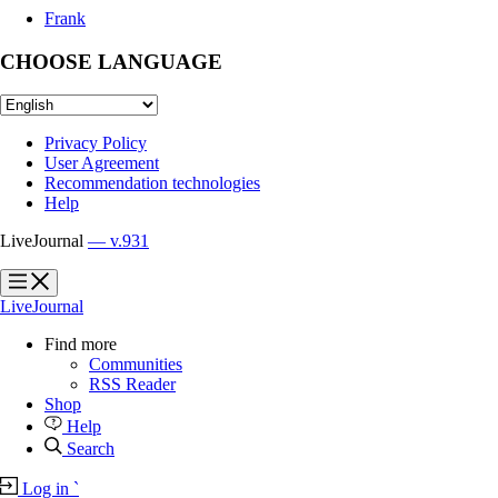
Frank
CHOOSE LANGUAGE
Privacy Policy
User Agreement
Recommendation technologies
Help
LiveJournal
— v.931
?
?
LiveJournal
Find more
Communities
RSS Reader
Shop
Help
Search
Log in
`