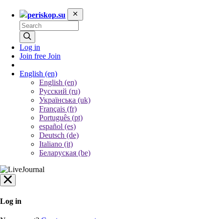
periskop.su
Log in
Join free
Join
English
(en)
English (en)
Русский (ru)
Українська (uk)
Français (fr)
Português (pt)
español (es)
Deutsch (de)
Italiano (it)
Беларуская (be)
Log in