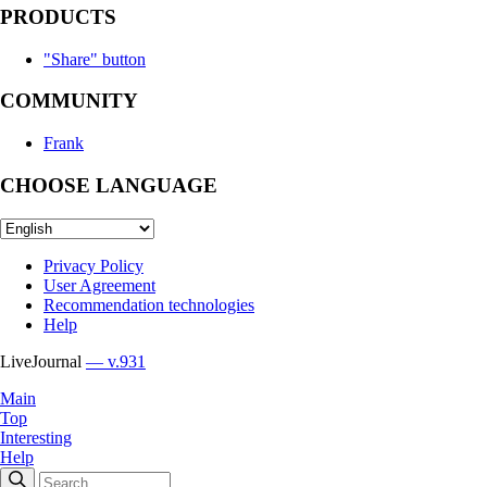
PRODUCTS
"Share" button
COMMUNITY
Frank
CHOOSE LANGUAGE
Privacy Policy
User Agreement
Recommendation technologies
Help
LiveJournal
— v.931
Main
Top
Interesting
Help