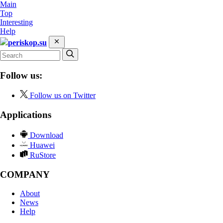
Main
Top
Interesting
Help
periskop.su
Follow us:
Follow us on Twitter
Applications
Download
Huawei
RuStore
COMPANY
About
News
Help