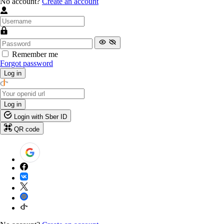
No account?
Create an account
Remember me
Forgot password
Log in
Log in
Login with Sber ID
QR code