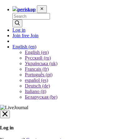
periskop
Log in
Join free
Join
English
(en)
English (en)
Русский (ru)
Українська (uk)
Français (fr)
Português (pt)
español (es)
Deutsch (de)
Italiano (it)
Беларуская (be)
Log in