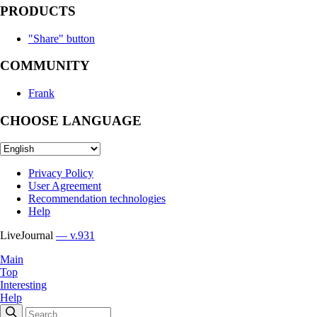
PRODUCTS
"Share" button
COMMUNITY
Frank
CHOOSE LANGUAGE
Privacy Policy
User Agreement
Recommendation technologies
Help
LiveJournal
— v.931
Main
Top
Interesting
Help