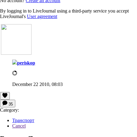
No account?
Create an account
By logging in to LiveJournal using a third-party service you accept
LiveJournal's
User agreement
periskop
December 22 2010, 08:03
35
Category:
Транспорт
Cancel