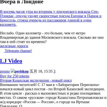
Вчера в Лондоне
В восемь часов утра во вторник у лондонского вокзала Сен-
Пэнкрас, откуда уходят скоростные поезда Eurostar в Париж и
Брюссель, стояла очередь из пассажиров длиной в один
километр.
Неслабо. Один километр - это больше, чем от метро
Владимирская до здания Московского вокзала. Сколько же они
там в ней стоят по времени?
железные дороги
Telegram channel
LJ Video
promo
periskop
五月 18, 15:35
3
Buy for 250 tokens
Вторая Казахская экспедиция - новый цикл
Вниманию читателей! С 17 мая в «Лаборатории Перископа»
начался новый цикл постов - по Второй Казахской экспедиции.
В этом цикле - рассказ о малоизвестных и редко посещаемых
местах. О самом «русском» городе Казахстана Петропавловске и
ж/д коридоре «Россия — Россия», о городе на Иртыше
Павлодаре. О…