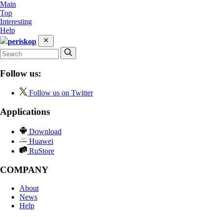
Main
Top
Interesting
Help
periskop
Follow us:
Follow us on Twitter
Applications
Download
Huawei
RuStore
COMPANY
About
News
Help