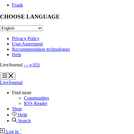
Frank
CHOOSE LANGUAGE
Privacy Policy
User Agreement
Recommendation technologies
Help
LiveJournal
— v.931
?
?
LiveJournal
Find more
Communities
RSS Reader
Shop
Help
Search
Log in
`