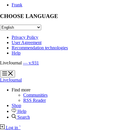
Frank
CHOOSE LANGUAGE
Privacy Policy
User Agreement
Recommendation technologies
Help
LiveJournal
— v.931
?
?
LiveJournal
Find more
Communities
RSS Reader
Shop
Help
Search
Log in
`