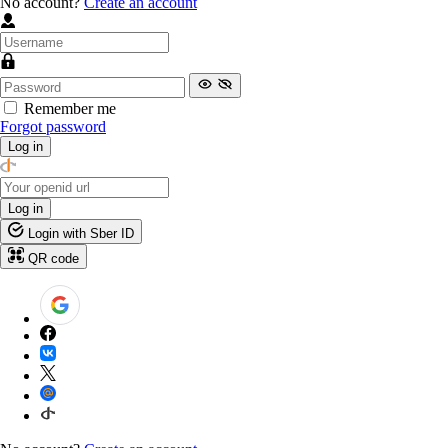
No account?
Create an account
Remember me
Forgot password
Log in
Log in
Login with Sber ID
QR code