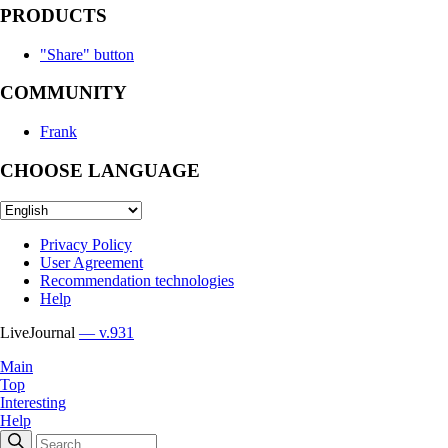
PRODUCTS
"Share" button
COMMUNITY
Frank
CHOOSE LANGUAGE
Privacy Policy
User Agreement
Recommendation technologies
Help
LiveJournal
— v.931
Main
Top
Interesting
Help