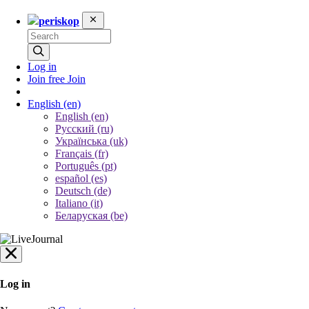
periskop
Log in
Join free
Join
English
(en)
English (en)
Русский (ru)
Українська (uk)
Français (fr)
Português (pt)
español (es)
Deutsch (de)
Italiano (it)
Беларуская (be)
Log in