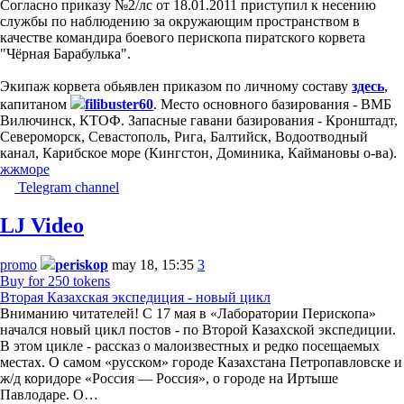
Согласно приказу №2/лс от 18.01.2011 приступил к несению
службы по наблюдению за окружающим пространством в
качестве командира боевого перископа пиратского корвета
"Чёрная Барабулька".
Экипаж корвета обьявлен приказом по личному составу
здесь
,
капитаном
filibuster60
. Место основного базирования - ВМБ
Вилючинск, КТОФ. Запасные гавани базирования - Кронштадт,
Североморск, Севастополь, Рига, Балтийск, Водоотводный
канал, Карибское море (Кингстон, Доминика, Каймановы о-ва).
жж
море
Telegram channel
LJ Video
promo
periskop
may 18, 15:35
3
Buy for 250 tokens
Вторая Казахская экспедиция - новый цикл
Вниманию читателей! С 17 мая в «Лаборатории Перископа»
начался новый цикл постов - по Второй Казахской экспедиции.
В этом цикле - рассказ о малоизвестных и редко посещаемых
местах. О самом «русском» городе Казахстана Петропавловске и
ж/д коридоре «Россия — Россия», о городе на Иртыше
Павлодаре. О…