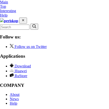
Main
Top
Interesting
Help
periskop
Follow us:
Follow us on Twitter
Applications
Download
Huawei
RuStore
COMPANY
About
News
Help