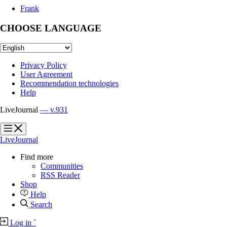
Frank
CHOOSE LANGUAGE
Privacy Policy
User Agreement
Recommendation technologies
Help
LiveJournal
— v.931
?
?
LiveJournal
Find more
Communities
RSS Reader
Shop
Help
Search
Log in
`