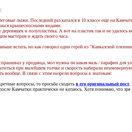
м
:
а беговые лыжи. Последний раз катался в 10 классе еще на Камч
ешься крышесносными видами.
деревяшек и полупластика. А вот на пластик так и не удалось в
им мастерам и ждать своего часа.
ньше встать, но как говорил один герой из "Кавказской пленниц
прашивал у продавца, мол нужна ли какая мазь / парафин для ул
 катиться при малейшем толчке и скорость набирали неимоверн
ить вообще. В связи с этим назрели вопросы к знатокам:
кретные вопросы, то просьба сходить
в его оригинальный пост
.
 после Камчатки практически не катаюсь. Хотя понимаю, что зря