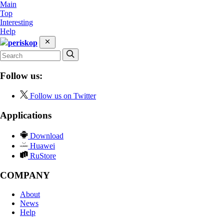
Main
Top
Interesting
Help
periskop
Follow us:
Follow us on Twitter
Applications
Download
Huawei
RuStore
COMPANY
About
News
Help