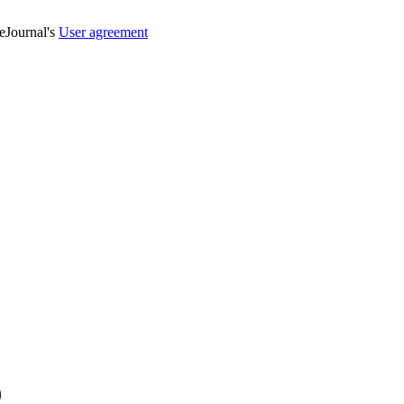
veJournal's
User agreement
)