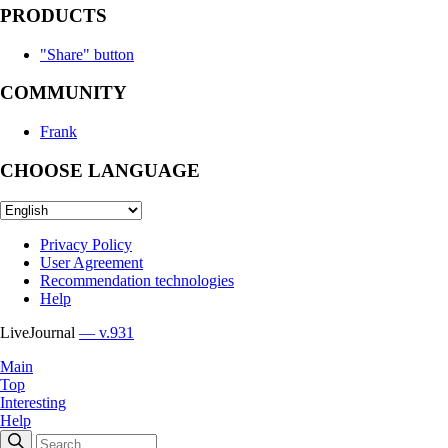
PRODUCTS
"Share" button
COMMUNITY
Frank
CHOOSE LANGUAGE
Privacy Policy
User Agreement
Recommendation technologies
Help
LiveJournal
— v.931
Main
Top
Interesting
Help