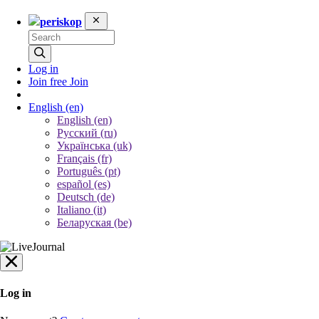
periskop
Log in
Join free
Join
English
(en)
English (en)
Русский (ru)
Українська (uk)
Français (fr)
Português (pt)
español (es)
Deutsch (de)
Italiano (it)
Беларуская (be)
Log in