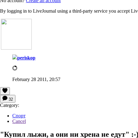
No account?
Create an account
By logging in to LiveJournal using a third-party service you accept Li
periskop
February 28 2011, 20:57
32
Category:
Спорт
Cancel
"Купил лыжи, а они ни хрена не едут" :-