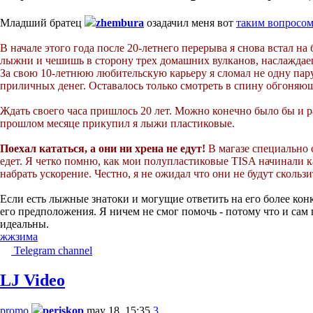
Младший братец
zhembura
озадачил меня вот
таким вопросо
В начале этого года после 20-летнего перерыва я снова встал н
лыжни и чешишь в сторону трех домашних вулканов, наслажда
За свою 10-летнюю любительскую карьеру я сломал не одну пару 
приличных денег. Оставалось только смотреть в спину обгоняющ
Ждать своего часа пришлось 20 лет. Можно конечно было бы и ра
прошлом месяце прикупил я лыжи пластиковые.
Поехал кататься, а они ни хрена не едут!
В магазе специально с
едет. Я четко помню, как мои полупластиковые TISA начинали
набрать ускорение. Честно, я не ожидал что они не будут скольз
Если есть лыжные знатоки и могущие ответить на его более кон
его предположения. Я ничем не смог помочь - потому что и сам
идеальны.
жж
зима
Telegram channel
LJ Video
promo
periskop
may 18, 15:35
3