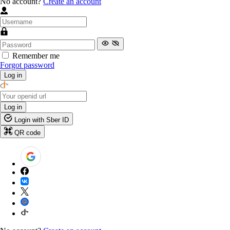
No account?
Create an account
Remember me
Forgot password
Log in
Log in
Login with Sber ID
QR code