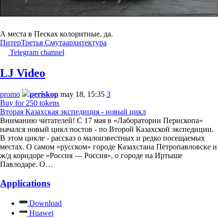
А места в Песках колоритные, да.
Питер
Третья Смута
архитектура
Telegram channel
LJ Video
promo
periskop
may 18, 15:35
3
Buy for 250 tokens
Вторая Казахская экспедиция - новый цикл
Вниманию читателей! С 17 мая в «Лаборатории Перископа»
начался новый цикл постов - по Второй Казахской экспедиции.
В этом цикле - рассказ о малоизвестных и редко посещаемых
местах. О самом «русском» городе Казахстана Петропавловске и
ж/д коридоре «Россия — Россия», о городе на Иртыше
Павлодаре. О…
Applications
Download
Huawei