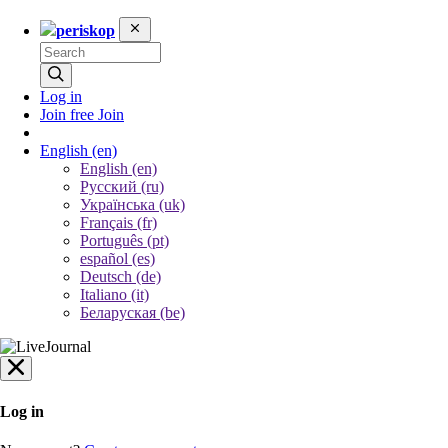
periskop
Log in
Join free
Join
English
(en)
English (en)
Русский (ru)
Українська (uk)
Français (fr)
Português (pt)
español (es)
Deutsch (de)
Italiano (it)
Беларуская (be)
Log in