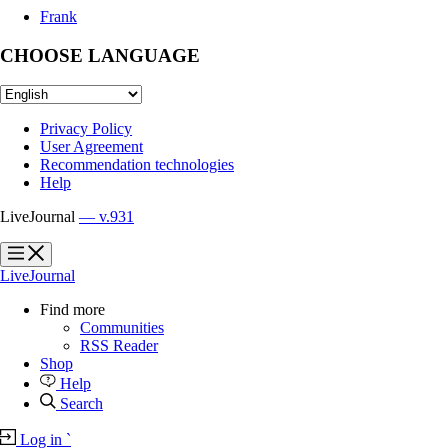
Frank
CHOOSE LANGUAGE
Privacy Policy
User Agreement
Recommendation technologies
Help
LiveJournal
— v.931
?
?
LiveJournal
Find more
Communities
RSS Reader
Shop
Help
Search
Log in
`