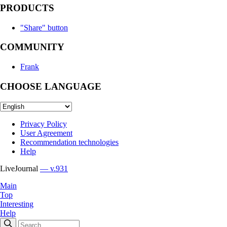
PRODUCTS
"Share" button
COMMUNITY
Frank
CHOOSE LANGUAGE
Privacy Policy
User Agreement
Recommendation technologies
Help
LiveJournal
— v.931
Main
Top
Interesting
Help