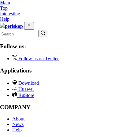
Main
Top
Interesting
Help
periskop
Follow us:
Follow us on Twitter
Applications
Download
Huawei
RuStore
COMPANY
About
News
Help