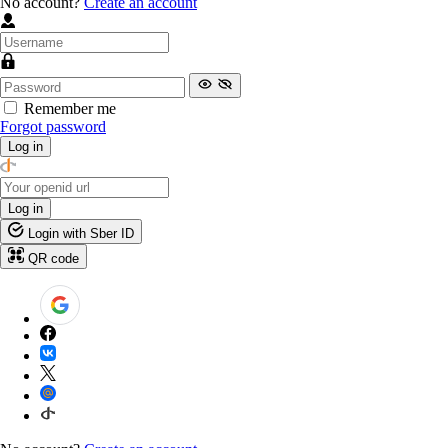
No account?
Create an account
Remember me
Forgot password
Log in
Log in
Login with Sber ID
QR code