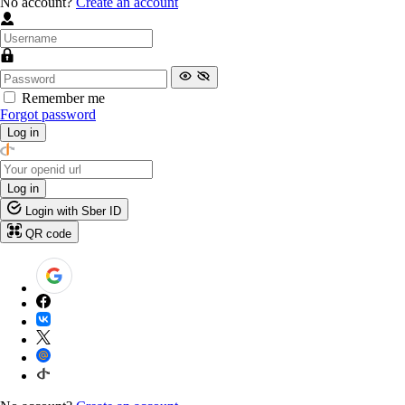
No account?
Create an account
Remember me
Forgot password
Log in
Log in
Login with Sber ID
QR code