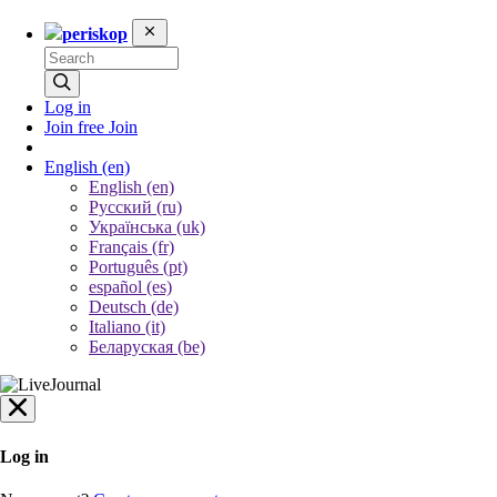
periskop
Log in
Join free
Join
English
(en)
English (en)
Русский (ru)
Українська (uk)
Français (fr)
Português (pt)
español (es)
Deutsch (de)
Italiano (it)
Беларуская (be)
Log in