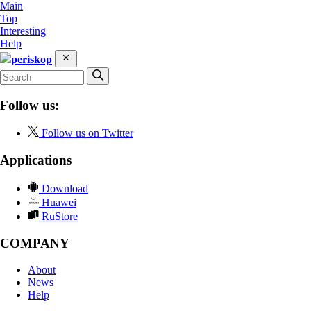
Main
Top
Interesting
Help
periskop
Follow us:
Follow us on Twitter
Applications
Download
Huawei
RuStore
COMPANY
About
News
Help