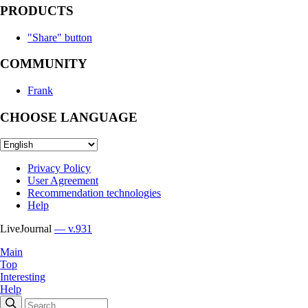
PRODUCTS
"Share" button
COMMUNITY
Frank
CHOOSE LANGUAGE
Privacy Policy
User Agreement
Recommendation technologies
Help
LiveJournal
— v.931
Main
Top
Interesting
Help