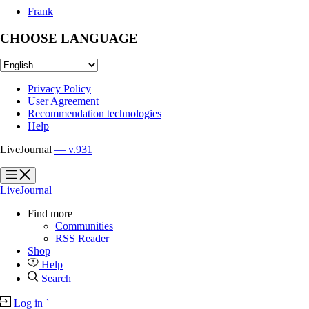
Frank
CHOOSE LANGUAGE
Privacy Policy
User Agreement
Recommendation technologies
Help
LiveJournal
— v.931
?
?
LiveJournal
Find more
Communities
RSS Reader
Shop
Help
Search
Log in
`