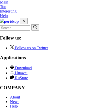
Main
Top
Interesting
Help
periskop
Follow us:
Follow us on Twitter
Applications
Download
Huawei
RuStore
COMPANY
About
News
Help