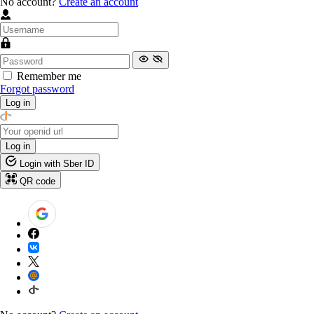
No account?
Create an account
Remember me
Forgot password
Log in
Log in
Login with Sber ID
QR code