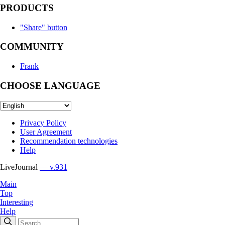
PRODUCTS
"Share" button
COMMUNITY
Frank
CHOOSE LANGUAGE
Privacy Policy
User Agreement
Recommendation technologies
Help
LiveJournal
— v.931
Main
Top
Interesting
Help