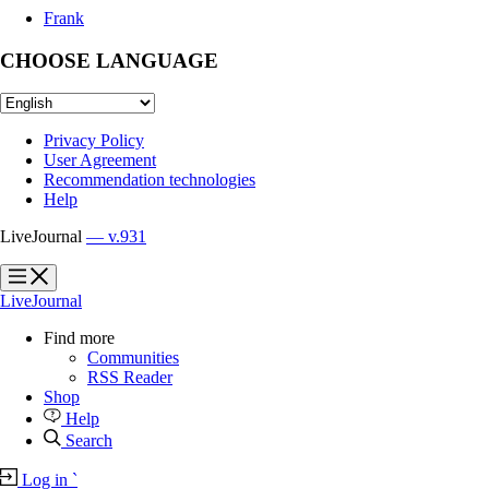
Frank
CHOOSE LANGUAGE
Privacy Policy
User Agreement
Recommendation technologies
Help
LiveJournal
— v.931
?
?
LiveJournal
Find more
Communities
RSS Reader
Shop
Help
Search
Log in
`