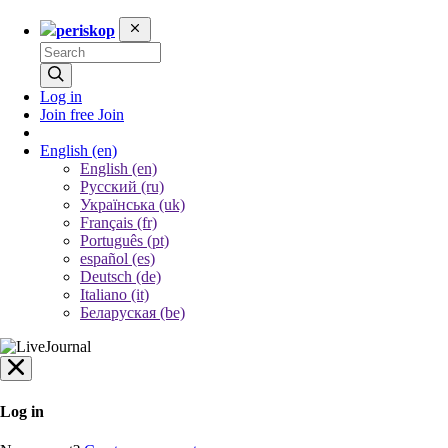
periskop
Log in
Join free
Join
English
(en)
English (en)
Русский (ru)
Українська (uk)
Français (fr)
Português (pt)
español (es)
Deutsch (de)
Italiano (it)
Беларуская (be)
Log in