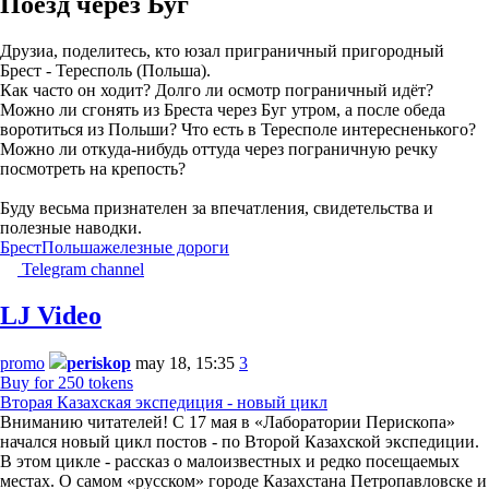
Поезд через Буг
Друзиа, поделитесь, кто юзал приграничный пригородный
Брест - Тересполь (Польша).
Как часто он ходит? Долго ли осмотр пограничный идёт?
Можно ли сгонять из Бреста через Буг утром, а после обеда
воротиться из Польши? Что есть в Тересполе интересненького?
Можно ли откуда-нибудь оттуда через пограничную речку
посмотреть на крепость?
Буду весьма признателен за впечатления, свидетельства и
полезные наводки.
Брест
Польша
железные дороги
Telegram channel
LJ Video
promo
periskop
may 18, 15:35
3
Buy for 250 tokens
Вторая Казахская экспедиция - новый цикл
Вниманию читателей! С 17 мая в «Лаборатории Перископа»
начался новый цикл постов - по Второй Казахской экспедиции.
В этом цикле - рассказ о малоизвестных и редко посещаемых
местах. О самом «русском» городе Казахстана Петропавловске и