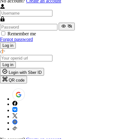
No account?
Create an account
Remember me
Forgot password
Log in
Log in
Login with Sber ID
QR code