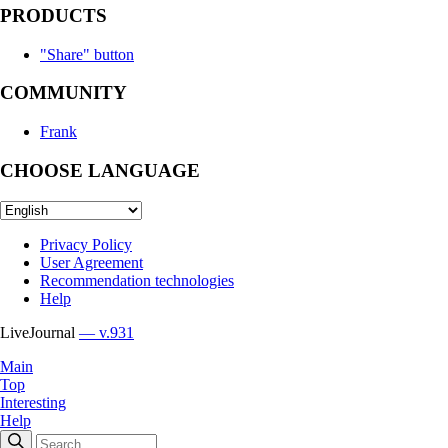
PRODUCTS
"Share" button
COMMUNITY
Frank
CHOOSE LANGUAGE
Privacy Policy
User Agreement
Recommendation technologies
Help
LiveJournal
— v.931
Main
Top
Interesting
Help