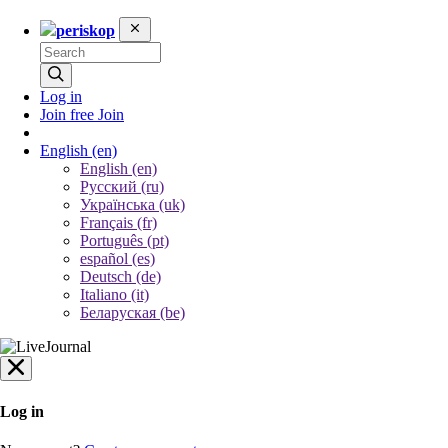
periskop
Log in
Join free
Join
English
(en)
English (en)
Русский (ru)
Українська (uk)
Français (fr)
Português (pt)
español (es)
Deutsch (de)
Italiano (it)
Беларуская (be)
Log in