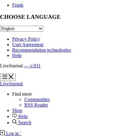
Frank
CHOOSE LANGUAGE
Privacy Policy
User Agreement
Recommendation technologies
Help
LiveJournal
— v.931
?
?
LiveJournal
Find more
Communities
RSS Reader
Shop
Help
Search
Log in
`