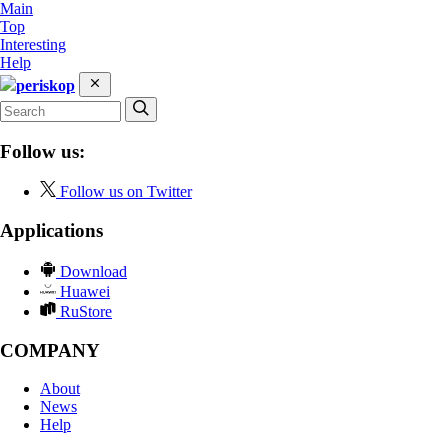
Main
Top
Interesting
Help
periskop
Follow us:
Follow us on Twitter
Applications
Download
Huawei
RuStore
COMPANY
About
News
Help