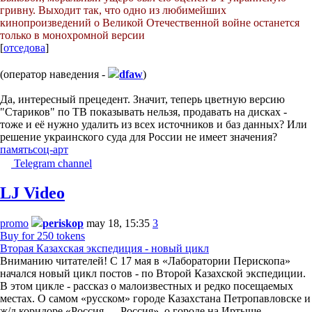
гривну. Выходит так, что одно из любимейших
кинопроизведений о Великой Отечественной войне останется
только в монохромной версии
[
отседова
]
(оператор наведения -
dfaw
)
Да, интересный прецедент. Значит, теперь цветную версию
"Стариков" по ТВ показывать нельзя, продавать на дисках -
тоже и её нужно удалить из всех источников и баз данных? Или
решение украинского суда для России не имеет значения?
память
соц-арт
Telegram channel
LJ Video
promo
periskop
may 18, 15:35
3
Buy for 250 tokens
Вторая Казахская экспедиция - новый цикл
Вниманию читателей! С 17 мая в «Лаборатории Перископа»
начался новый цикл постов - по Второй Казахской экспедиции.
В этом цикле - рассказ о малоизвестных и редко посещаемых
местах. О самом «русском» городе Казахстана Петропавловске и
ж/д коридоре «Россия — Россия», о городе на Иртыше