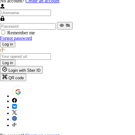
No account?
Create an account
Remember me
Forgot password
Log in
Log in
Login with Sber ID
QR code