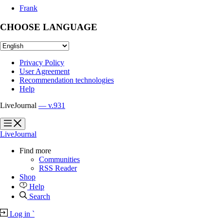
Frank
CHOOSE LANGUAGE
Privacy Policy
User Agreement
Recommendation technologies
Help
LiveJournal
— v.931
?
?
LiveJournal
Find more
Communities
RSS Reader
Shop
Help
Search
Log in
`