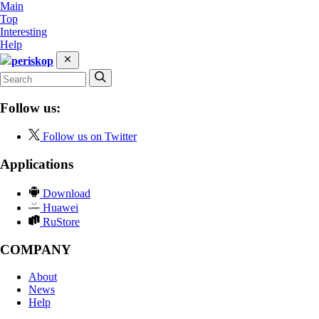
Main
Top
Interesting
Help
periskop
Follow us:
Follow us on Twitter
Applications
Download
Huawei
RuStore
COMPANY
About
News
Help