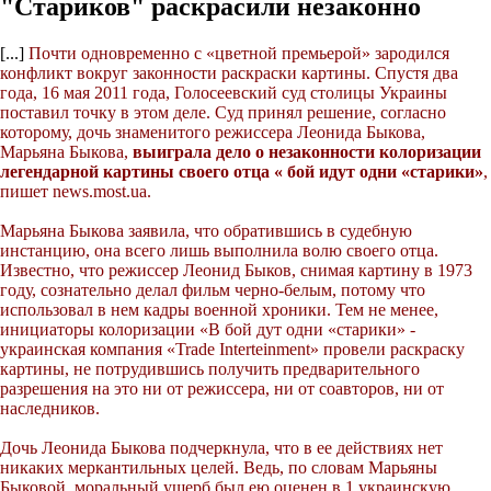
"Стариков" раскрасили незаконно
[...]
Почти одновременно с «цветной премьерой» зародился
конфликт вокруг законности раскраски картины. Спустя два
года, 16 мая 2011 года, Голосеевский суд столицы Украины
поставил точку в этом деле. Суд принял решение, согласно
которому, дочь знаменитого режиссера Леонида Быкова,
Марьяна Быкова,
выиграла дело о незаконности колоризации
легендарной картины своего отца « бой идут одни «старики»
,
пишет news.most.ua.
Марьяна Быкова заявила, что обратившись в судебную
инстанцию, она всего лишь выполнила волю своего отца.
Известно, что режиссер Леонид Быков, снимая картину в 1973
году, сознательно делал фильм черно-белым, потому что
использовал в нем кадры военной хроники. Тем не менее,
инициаторы колоризации «В бой дут одни «старики» -
украинская компания «Trade Interteinment» провели раскраску
картины, не потрудившись получить предварительного
разрешения на это ни от режиссера, ни от соавторов, ни от
наследников.
Дочь Леонида Быкова подчеркнула, что в ее действиях нет
никаких меркантильных целей. Ведь, по словам Марьяны
Быковой, моральный ущерб был ею оценен в 1 украинскую