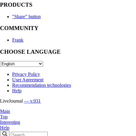
PRODUCTS
"Share" button
COMMUNITY
Frank
CHOOSE LANGUAGE
Privacy Policy
User Agreement
Recommendation technologies
Help
LiveJournal
— v.931
Main
Top
Interesting
Help