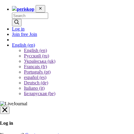
periskop
Log in
Join free
Join
English
(en)
English (en)
Русский (ru)
Українська (uk)
Français (fr)
Português (pt)
español (es)
Deutsch (de)
Italiano (it)
Беларуская (be)
Log in