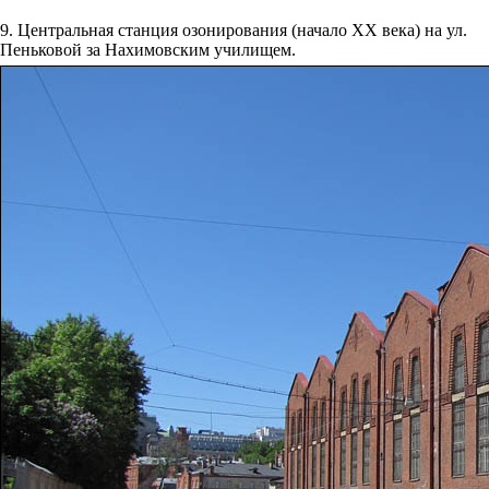
9. Центральная станция озонирования (начало XX века) на ул.
Пеньковой за Нахимовским училищем.