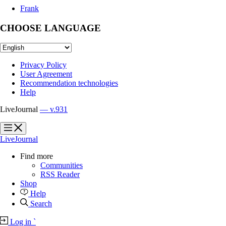
Frank
CHOOSE LANGUAGE
Privacy Policy
User Agreement
Recommendation technologies
Help
LiveJournal
— v.931
?
?
LiveJournal
Find more
Communities
RSS Reader
Shop
Help
Search
Log in
`