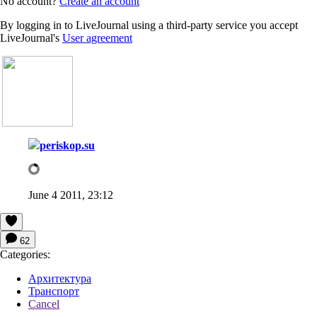
No account?
Create an account
By logging in to LiveJournal using a third-party service you accept
LiveJournal's
User agreement
periskop.su
June 4 2011, 23:12
62
Categories:
Архитектура
Транспорт
Cancel