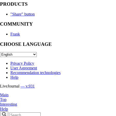
PRODUCTS
"Share" button
COMMUNITY
Frank
CHOOSE LANGUAGE
Privacy Policy
User Agreement
Recommendation technologies
Help
LiveJournal
— v.931
Main
Top
Interesting
Help