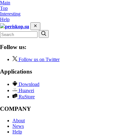
Main
Top
Interesting
Help
periskop.su
Follow us:
Follow us on Twitter
Applications
Download
Huawei
RuStore
COMPANY
About
News
Help