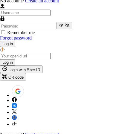
No account?
Create an account
Remember me
Forgot password
Log in
Log in
Login with Sber ID
QR code