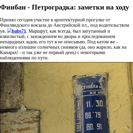
Финбан - Петроградка: заметки на ходу
Принял сегодня участие в архитектурной прогулке от
Финляндского вокзала до Австрийской пл., под водительством
ув.
babs71
. Маршрут, как всегда, был запутанный и
извилистый, с захождением во дворы и проследованием
непарадных задов, его тут я не описываю. Под катом же -
немного излишне солнечных снимков (да, оно жарило, как на
Канарах! - и так уже не первый день) с некоторыми
наблюдениями по пути.