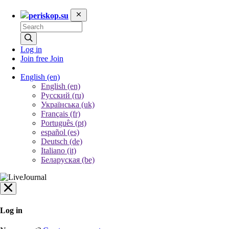
periskop.su
Log in
Join free
Join
English
(en)
English (en)
Русский (ru)
Українська (uk)
Français (fr)
Português (pt)
español (es)
Deutsch (de)
Italiano (it)
Беларуская (be)
Log in