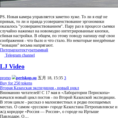
PS. Новая камера управляется заметно хуже. То ли я ещё не
привык, то ли и правда усовершенствование эргономики
оказалось "усовершенствованием". Пару раз в процессе сьемки
случайно нажимал на новомодно интегрированные кнопки,
сбивая настройки. В общем, по этому поводу напишу ещё свои
соображения - что было и что стало. Но некоторые внедрённые
"новации" весьма напрягают.
Питер
архитектура
трамвай
Telegram channel
LJ Video
promo
periskop.su
五月 18, 15:35
3
Buy for 250 tokens
Вторая Казахская экспедиция - новый цикл
Вниманию читателей! С 17 мая в «Лаборатории Перископа»
начался новый цикл постов - по Второй Казахской экспедиции.
В этом цикле - рассказ о малоизвестных и редко посещаемых
местах. О самом «русском» городе Казахстана Петропавловске и
ж/д коридоре «Россия — Россия», о городе на Иртыше
Павлодаре. О…