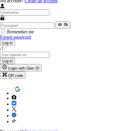
No account?
Create an account
Remember me
Forgot password
Log in
Log in
Login with Sber ID
QR code