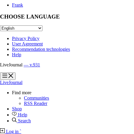
Frank
CHOOSE LANGUAGE
Privacy Policy
User Agreement
Recommendation technologies
Help
LiveJournal
— v.931
?
?
LiveJournal
Find more
Communities
RSS Reader
Shop
Help
Search
Log in
`