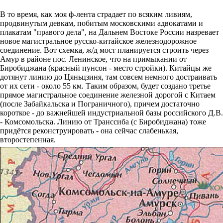
В то время, как моя ф-лента страдает по всяким ливиям,
продвинутым девкам, побитым московскими адвокатами и
плакатам "правого дела", на Дальнем Востоке России назревает
новое магистральное русско-китайское железнодорожное
соединение. Вот схемка, ж/д мост планируется строить через
Амур в районе пос. Ленинское, что на примыкании от
Биробиджана (красный пунсон - место стройки). Китайцы же
дотянут линию до Цяньцзиня, там совсем немного достраивать
от их сети - около 55 км. Таким образом, будет создано третье
прямое магистральное соединение железной дорогой с Китаем
(после Забайкальска и Пограничного), причем достаточно
короткое - до важнейшей индустриальной базы российского Д.В.
- Комсомольска. Линию от Транссиба (с Биробиджана) тоже
придётся реконструировать - она сейчас слабенькая,
второстепенная.