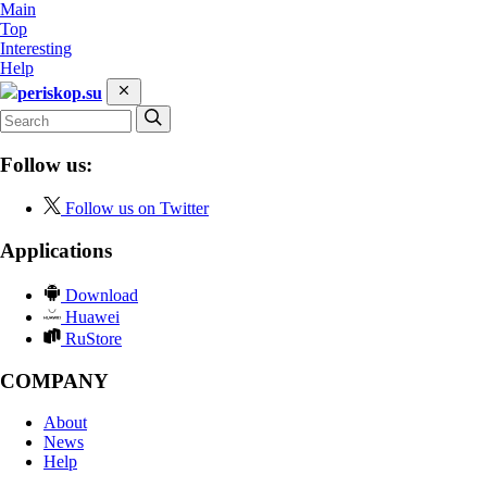
Main
Top
Interesting
Help
periskop.su
Follow us:
Follow us on Twitter
Applications
Download
Huawei
RuStore
COMPANY
About
News
Help