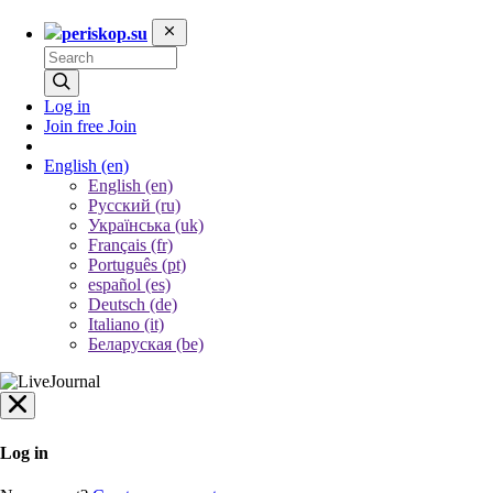
periskop.su
Log in
Join free
Join
English
(en)
English (en)
Русский (ru)
Українська (uk)
Français (fr)
Português (pt)
español (es)
Deutsch (de)
Italiano (it)
Беларуская (be)
Log in