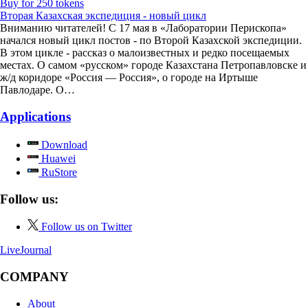
Buy for 250 tokens
Вторая Казахская экспедиция - новый цикл
Вниманию читателей! С 17 мая в «Лаборатории Перископа»
начался новый цикл постов - по Второй Казахской экспедиции.
В этом цикле - рассказ о малоизвестных и редко посещаемых
местах. О самом «русском» городе Казахстана Петропавловске и
ж/д коридоре «Россия — Россия», о городе на Иртыше
Павлодаре. О…
Applications
Download
Huawei
RuStore
Follow us:
Follow us on Twitter
LiveJournal
COMPANY
About