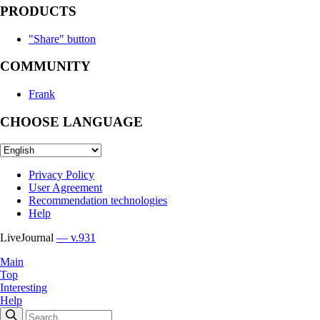
PRODUCTS
"Share" button
COMMUNITY
Frank
CHOOSE LANGUAGE
Privacy Policy
User Agreement
Recommendation technologies
Help
LiveJournal
— v.931
Main
Top
Interesting
Help