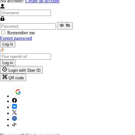
No account?
Create an account
Remember me
Forgot password
Log in
Log in
Login with Sber ID
QR code