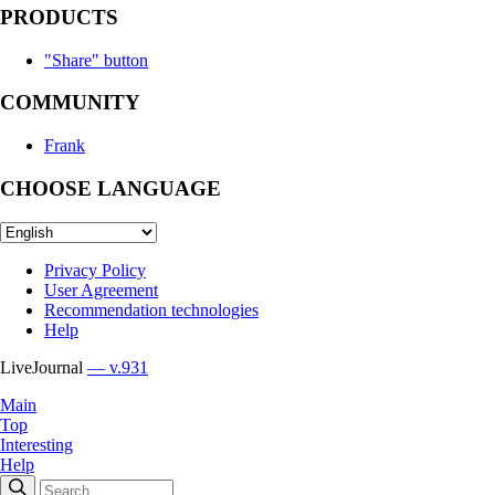
PRODUCTS
"Share" button
COMMUNITY
Frank
CHOOSE LANGUAGE
Privacy Policy
User Agreement
Recommendation technologies
Help
LiveJournal
— v.931
Main
Top
Interesting
Help