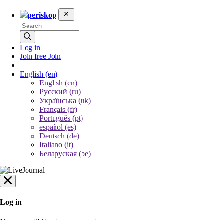
periskop
Log in
Join free
Join
English
(en)
English (en)
Русский (ru)
Українська (uk)
Français (fr)
Português (pt)
español (es)
Deutsch (de)
Italiano (it)
Беларуская (be)
Log in