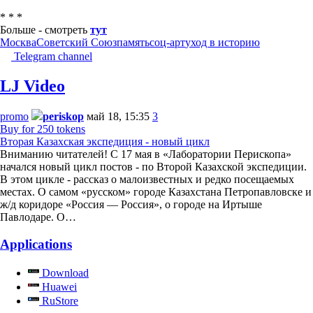
* * *
Больше - смотреть
тут
Москва
Советский Союз
память
соц-арт
уход в историю
Telegram channel
LJ Video
promo
periskop
май 18, 15:35
3
Buy for 250 tokens
Вторая Казахская экспедиция - новый цикл
Вниманию читателей! С 17 мая в «Лаборатории Перископа»
начался новый цикл постов - по Второй Казахской экспедиции.
В этом цикле - рассказ о малоизвестных и редко посещаемых
местах. О самом «русском» городе Казахстана Петропавловске и
ж/д коридоре «Россия — Россия», о городе на Иртыше
Павлодаре. О…
Applications
Download
Huawei
RuStore