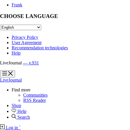
Frank
CHOOSE LANGUAGE
Privacy Policy
User Agreement
Recommendation technologies
Help
LiveJournal
— v.931
?
?
LiveJournal
Find more
Communities
RSS Reader
Shop
Help
Search
Log in
`