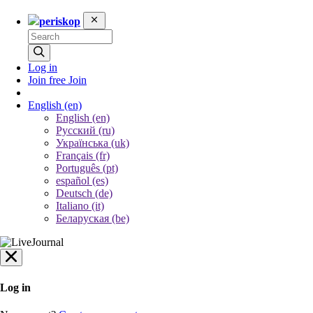
periskop
Log in
Join free
Join
English
(en)
English (en)
Русский (ru)
Українська (uk)
Français (fr)
Português (pt)
español (es)
Deutsch (de)
Italiano (it)
Беларуская (be)
Log in