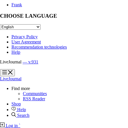
Frank
CHOOSE LANGUAGE
Privacy Policy
User Agreement
Recommendation technologies
Help
LiveJournal
— v.931
?
?
LiveJournal
Find more
Communities
RSS Reader
Shop
Help
Search
Log in
`