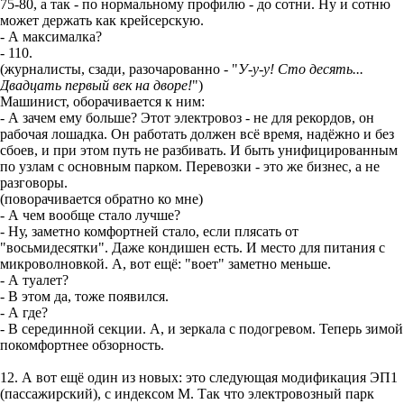
75-80, а так - по нормальному профилю - до сотни. Ну и сотню
может держать как крейсерскую.
- А максималка?
- 110.
(журналисты, сзади, разочарованно - "
У-у-у! Сто десять...
Двадцать первый век на дворе!
")
Машинист, оборачивается к ним:
- А зачем ему больше? Этот электровоз - не для рекордов, он
рабочая лошадка. Он работать должен всё время, надёжно и без
сбоев, и при этом путь не разбивать. И быть унифицированным
по узлам с основным парком. Перевозки - это же бизнес, а не
разговоры.
(поворачивается обратно ко мне)
- А чем вообще стало лучше?
- Ну, заметно комфортней стало, если плясать от
"восьмидесятки". Даже кондишен есть. И место для питания с
микроволновкой. А, вот ещё: "воет" заметно меньше.
- А туалет?
- В этом да, тоже появился.
- А где?
- В серединной секции. А, и зеркала с подогревом. Теперь зимой
покомфортнее обзорность.
12. А вот ещё один из новых: это следующая модификация ЭП1
(пассажирский), с индексом М. Так что электровозный парк