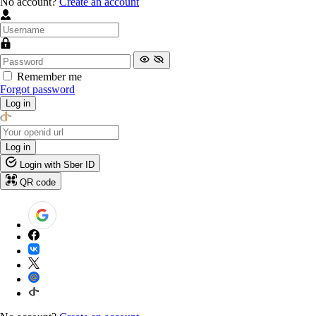
No account?
Create an account
Remember me
Forgot password
Log in
Log in
Login with Sber ID
QR code