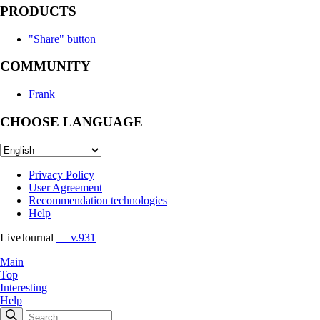
PRODUCTS
"Share" button
COMMUNITY
Frank
CHOOSE LANGUAGE
Privacy Policy
User Agreement
Recommendation technologies
Help
LiveJournal
— v.931
Main
Top
Interesting
Help