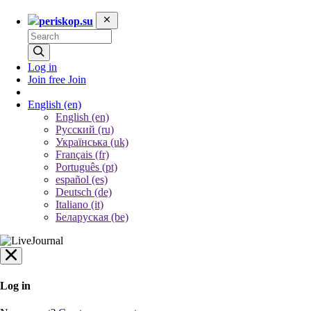
periskop.su
Log in
Join free
Join
English
(en)
English (en)
Русский (ru)
Українська (uk)
Français (fr)
Português (pt)
español (es)
Deutsch (de)
Italiano (it)
Беларуская (be)
Log in