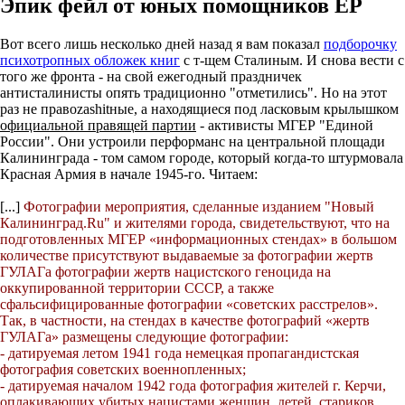
Эпик фейл от юных помощников ЕР
Вот всего лишь несколько дней назад я вам показал
подборочку
психотропных обложек книг
с т-щем Сталиным. И снова вести с
того же фронта - на свой ежегодный праздничек
антисталинисты опять традиционно "отметились". Но на этот
раз не правоzashitные, а находящиеся под ласковым крылышком
официальной правящей партии
- активисты МГЕР "Единой
России". Они устроили перформанс на центральной площади
Калининграда - том самом городе, который когда-то штурмовала
Красная Армия в начале 1945-го. Читаем:
[...]
Фотографии мероприятия, сделанные изданием "Новый
Калининград.Ru" и жителями города, свидетельствуют, что на
подготовленных МГЕР «информационных стендах» в большом
количестве присутствуют выдаваемые за фотографии жертв
ГУЛАГа фотографии жертв нацистского геноцида на
оккупированной территории СССР, а также
сфальсифицированные фотографии «советских расстрелов».
Так, в частности, на стендах в качестве фотографий «жертв
ГУЛАГа» размещены следующие фотографии:
- датируемая летом 1941 года немецкая пропагандистская
фотография советских военнопленных;
- датируемая началом 1942 года фотография жителей г. Керчи,
оплакивающих убитых нацистами женщин, детей, стариков