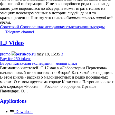
фальшивой информации. И не зря подобного рода пропаганда
давно уже выродилась до абсурда и может играть только на
эмоциях неосведомлённых в истории людей, да и и то
кратковременно. Потому что нельзя
обманывать весь народ всё
время
.
Советский Союз
военная история
память
ревизионизм
уроды
Telegram channel
LJ Video
promo
periskop.su
may 18, 15:35
3
Buy for 250 tokens
Вторая Казахская экспедиция - новый цикл
Вниманию читателей! С 17 мая в «Лаборатории Перископа»
начался новый цикл постов - по Второй Казахской экспедиции.
В этом цикле - рассказ о малоизвестных и редко посещаемых
местах. О самом «русском» городе Казахстана Петропавловске и
ж/д коридоре «Россия — Россия», о городе на Иртыше
Павлодаре. О…
Applications
Download