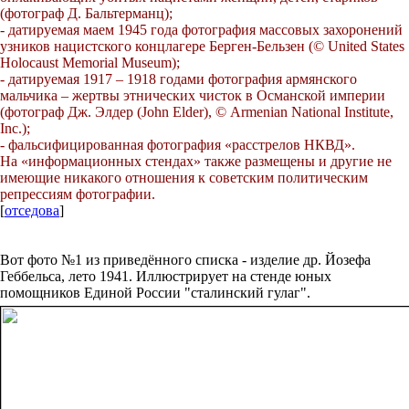
(фотограф Д. Бальтерманц);
- датируемая маем 1945 года фотография массовых захоронений
узников нацистского концлагере Берген-Бельзен (© United States
Holocaust Memorial Museum);
- датируемая 1917 – 1918 годами фотография армянского
мальчика – жертвы этнических чисток в Османской империи
(фотограф Дж. Элдер (John Elder), © Armenian National Institute,
Inc.);
- фальсифицированная фотография «расстрелов НКВД».
На «информационных стендах» также размещены и другие не
имеющие никакого отношения к советским политическим
репрессиям фотографии.
[
отседова
]
Вот фото №1 из приведённого списка - изделие др. Йозефа
Геббельса, лето 1941. Иллюстрирует на стенде юных
помощников Единой России "сталинский гулаг".