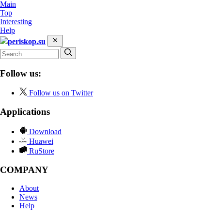
Main
Top
Interesting
Help
periskop.su
Follow us:
Follow us on Twitter
Applications
Download
Huawei
RuStore
COMPANY
About
News
Help