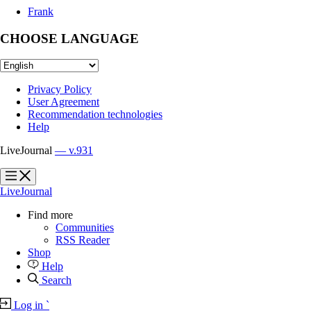
Frank
CHOOSE LANGUAGE
Privacy Policy
User Agreement
Recommendation technologies
Help
LiveJournal
— v.931
?
?
LiveJournal
Find more
Communities
RSS Reader
Shop
Help
Search
Log in
`