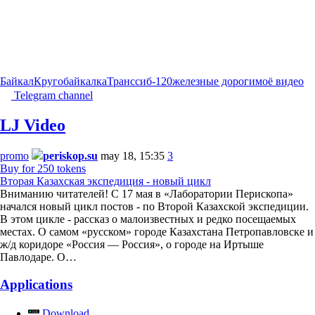
Байкал
Кругобайкалка
Транссиб-120
железные дороги
моё видео
Telegram channel
LJ Video
promo
periskop.su
may 18, 15:35
3
Buy for 250 tokens
Вторая Казахская экспедиция - новый цикл
Вниманию читателей! С 17 мая в «Лаборатории Перископа»
начался новый цикл постов - по Второй Казахской экспедиции.
В этом цикле - рассказ о малоизвестных и редко посещаемых
местах. О самом «русском» городе Казахстана Петропавловске и
ж/д коридоре «Россия — Россия», о городе на Иртыше
Павлодаре. О…
Applications
Download