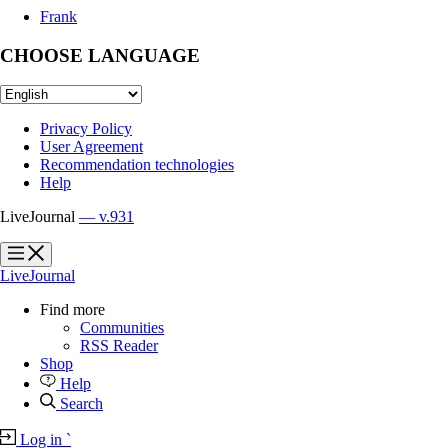
Frank
CHOOSE LANGUAGE
Privacy Policy
User Agreement
Recommendation technologies
Help
LiveJournal
— v.931
?
?
LiveJournal
Find more
Communities
RSS Reader
Shop
Help
Search
Log in
`