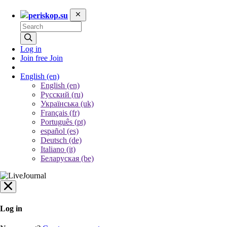
periskop.su
Log in
Join free
Join
English
(en)
English (en)
Русский (ru)
Українська (uk)
Français (fr)
Português (pt)
español (es)
Deutsch (de)
Italiano (it)
Беларуская (be)
Log in