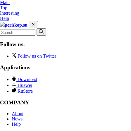
Main
Top
Interesting
Help
periskop.su
Follow us:
Follow us on Twitter
Applications
Download
Huawei
RuStore
COMPANY
About
News
Help