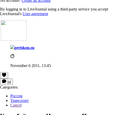
No account?
Create an account
By logging in to LiveJournal using a third-party service you accept
LiveJournal's
User agreement
periskop.su
November 6 2011, 13:45
14
Categories:
Россия
Транспорт
Cancel