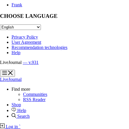
Frank
CHOOSE LANGUAGE
Privacy Policy
User Agreement
Recommendation technologies
Help
LiveJournal
— v.931
?
?
LiveJournal
Find more
Communities
RSS Reader
Shop
Help
Search
Log in
`