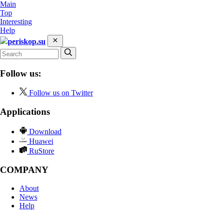
Main
Top
Interesting
Help
periskop.su
Follow us:
Follow us on Twitter
Applications
Download
Huawei
RuStore
COMPANY
About
News
Help