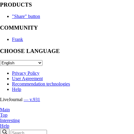
PRODUCTS
"Share" button
COMMUNITY
Frank
CHOOSE LANGUAGE
Privacy Policy
User Agreement
Recommendation technologies
Help
LiveJournal
— v.931
Main
Top
Interesting
Help