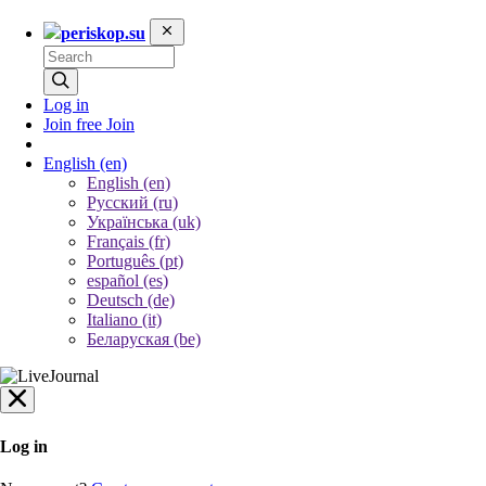
periskop.su
Log in
Join free
Join
English
(en)
English (en)
Русский (ru)
Українська (uk)
Français (fr)
Português (pt)
español (es)
Deutsch (de)
Italiano (it)
Беларуская (be)
Log in