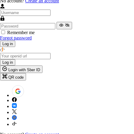
No account?
Create an account
Remember me
Forgot password
Log in
Log in
Login with Sber ID
QR code