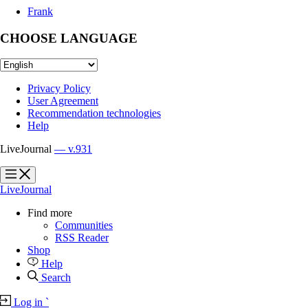
Frank
CHOOSE LANGUAGE
Privacy Policy
User Agreement
Recommendation technologies
Help
LiveJournal
— v.931
?
?
LiveJournal
Find more
Communities
RSS Reader
Shop
Help
Search
Log in
`