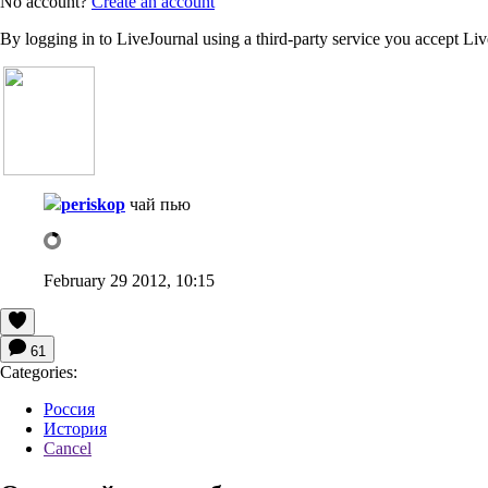
No account?
Create an account
By logging in to LiveJournal using a third-party service you accept Li
periskop
чай пью
February 29 2012, 10:15
61
Categories:
Россия
История
Cancel