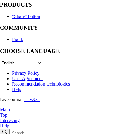
PRODUCTS
"Share" button
COMMUNITY
Frank
CHOOSE LANGUAGE
Privacy Policy
User Agreement
Recommendation technologies
Help
LiveJournal
— v.931
Main
Top
Interesting
Help