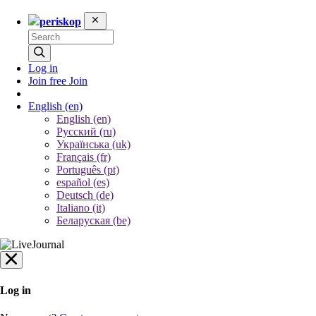
periskop
Log in
Join free
Join
English
(en)
English (en)
Русский (ru)
Українська (uk)
Français (fr)
Português (pt)
español (es)
Deutsch (de)
Italiano (it)
Беларуская (be)
Log in