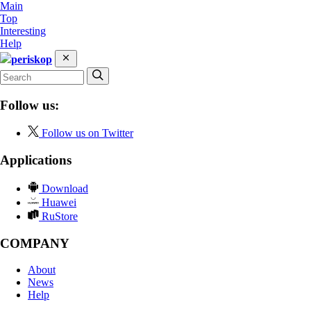
Main
Top
Interesting
Help
periskop
Follow us:
Follow us on Twitter
Applications
Download
Huawei
RuStore
COMPANY
About
News
Help