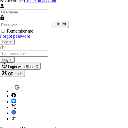
No account?
Create an account
Remember me
Forgot password
Log in
Log in
Login with Sber ID
QR code