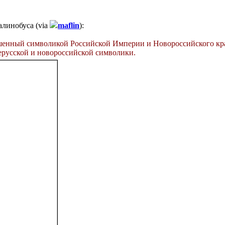
алинобуса (via
maflin
):
ашенный символикой Российской Империи и Новороссийского кр
ерусской и новороссийской символики.