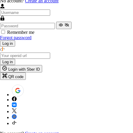
No account?
Create an account
Remember me
Forgot password
Log in
Log in
Login with Sber ID
QR code