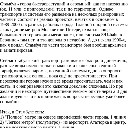
Стамбул - город быстрорастущий и огромный: как по населению
(ок. 11 млн. с пригородами), так и по территории. Однако
транспортная система его разделена на несколько разнородных
частей и состоит из разных проектов, начатых в основном в
1989-2000 г. в разных районах города. Главной опорной системы
- как единое метро в Москве или Питере, охватывающее
большинство территории мегаполиса, или система S/U-bahn в
Берлине - там нет, и это довольно неудобно. А до начала 1990-х,
как я понял, Стамбул по части транспорта был вообще архаичен
и азиатизирован.
Сейчас стабульский транспорт развивается быстро и динамично,
разные виды имеют точки стыковки и включены в единый
тариф, включая паромы, но единой системы одного опорного
транспорта, как основы, пока ещё не просматривается. При
пересечении города нужно всё время просчитывать, чем и как
ехать, и с непривычки это кажется довольно сложным. Но при
желании и некотором путешественническом опыте через 2-3 дня
адаптируешься и воспринимаешь вопросы пересадок уже более
спокойно.
Итак, в Стамбуле есть:
1) "Полное" метро на севере европейской части города, 1 линия
2) "Легкое метро" (полуметро) - из аэропорта Ататюрка в центр,
но не доезжая самого центра, 1 линия