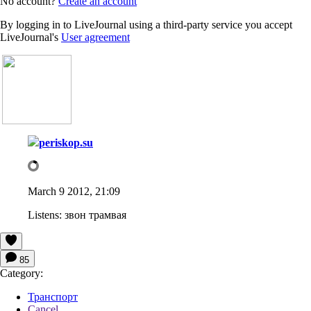
No account?
Create an account
By logging in to LiveJournal using a third-party service you accept
LiveJournal's
User agreement
periskop.su
March 9 2012, 21:09
Listens:
звон трамвая
85
Category:
Транспорт
Cancel