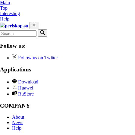
Main
Top
Interesting
Help
periskop.su
Follow us:
Follow us on Twitter
Applications
Download
Huawei
RuStore
COMPANY
About
News
Help