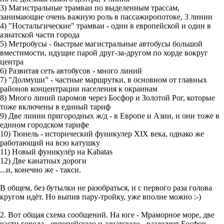
3) Магистральные трамваи по выделенным трассам,
занимающие очень важную роль в пассажиропотоке, 3 линии
4) "Ностальгические" трамваи - один в европейской и один в
азиатской части города
5) Метробусы - быстрые магистральные автобусы большой
вместимости, идущие парой друг-за-другом по хорде вокруг
центра
6) Развитая сеть автобусов - много линий
7) "Долмуши" - частные маршрутки, в основном от главных
районов концентрации населения к окраинам
8) Много линий паромов через Босфор и Золотой Рог, которые
тоже включены в единый тариф
9) Две линии пригородных ж/д - в Европе и Азии, и они тоже в
едином городском тарифе
10) Тюнель - исторический фуникулер XIX века, однако же
работающий на всю катушку
11) Новый фуникулёр на Kabatas
12) Две канатных дороги
...и, конечно же - такси.
В общем, без бутылки не разобраться, и с первого раза голова
кругом идёт. Но выпив пару-тройку, уже вполне можно :-)
2. Вот общая схема сообщений. На юге - Мраморное море, две
части города - европейскую и азиатскую - разделяет Босфор.