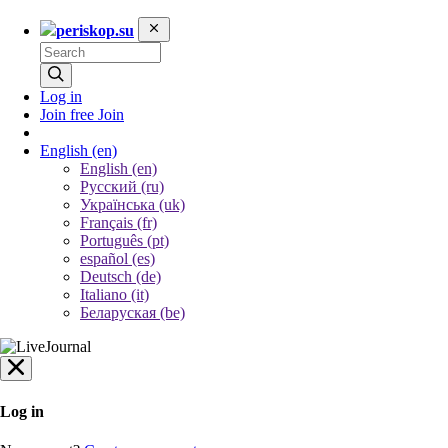
periskop.su
Log in
Join free
Join
English
(en)
English (en)
Русский (ru)
Українська (uk)
Français (fr)
Português (pt)
español (es)
Deutsch (de)
Italiano (it)
Беларуская (be)
Log in