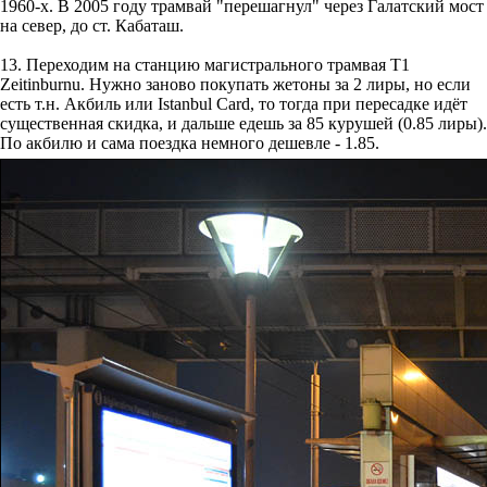
1960-х. В 2005 году трамвай "перешагнул" через Галатский мост
на север, до ст. Кабаташ.
13. Переходим на станцию магистрального трамвая Т1
Zeitinburnu. Нужно заново покупать жетоны за 2 лиры, но если
есть т.н. Акбиль или Istanbul Card, то тогда при пересадке идёт
существенная скидка, и дальше едешь за 85 курушей (0.85 лиры).
По акбилю и сама поездка немного дешевле - 1.85.