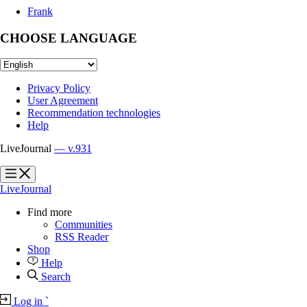
Frank
CHOOSE LANGUAGE
Privacy Policy
User Agreement
Recommendation technologies
Help
LiveJournal
— v.931
?
?
LiveJournal
Find more
Communities
RSS Reader
Shop
Help
Search
Log in
`