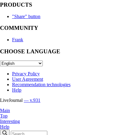
PRODUCTS
"Share" button
COMMUNITY
Frank
CHOOSE LANGUAGE
Privacy Policy
User Agreement
Recommendation technologies
Help
LiveJournal
— v.931
Main
Top
Interesting
Help