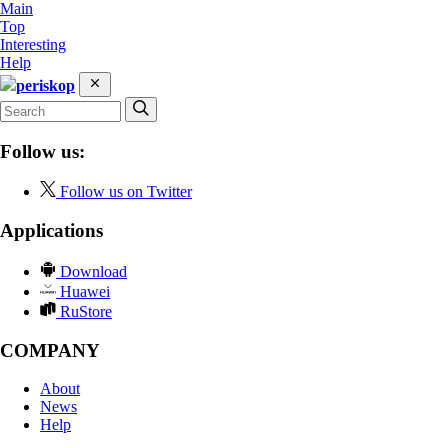
Main
Top
Interesting
Help
periskop
Follow us:
Follow us on Twitter
Applications
Download
Huawei
RuStore
COMPANY
About
News
Help