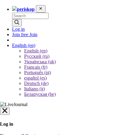
periskop
Log in
Join free
Join
English
(en)
English (en)
Русский (ru)
Українська (uk)
Français (fr)
Português (pt)
español (es)
Deutsch (de)
Italiano (it)
Беларуская (be)
Log in