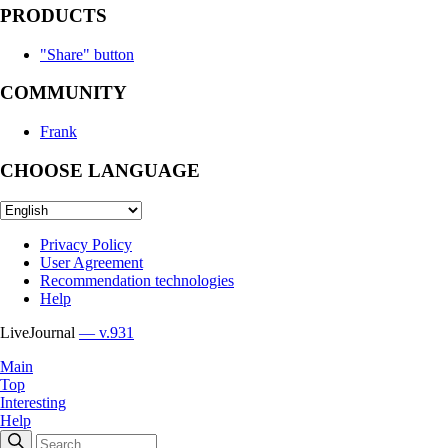
PRODUCTS
"Share" button
COMMUNITY
Frank
CHOOSE LANGUAGE
Privacy Policy
User Agreement
Recommendation technologies
Help
LiveJournal
— v.931
Main
Top
Interesting
Help