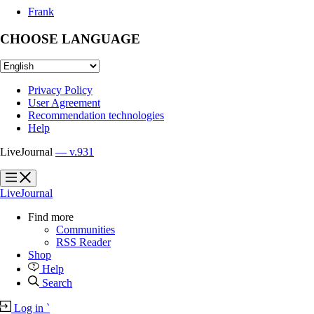
Frank
CHOOSE LANGUAGE
Privacy Policy
User Agreement
Recommendation technologies
Help
LiveJournal
— v.931
?
?
LiveJournal
Find more
Communities
RSS Reader
Shop
Help
Search
Log in
`