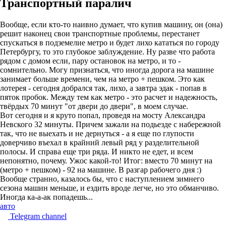
Транспортный паралич
Вообще, если кто-то наивно думает, что купив машину, он (она)
решит наконец свои транспортные проблемы, перестанет
спускаться в подземелие метро и будет лихо кататься по городу
Петербургу, то это глубокое заблуждение. Ну разве что работа
рядом с домом если, пару остановок на метро, и то -
сомнительно. Могу признаться, что иногда дорога на машине
занимает больше времени, чем на метро + пешком. Это как
лотерея - сегодня добрался так, лихо, а завтра эдак - попав в
пяток пробок. Между тем как метро - это расчет и надежность,
твёрдых 70 минут "от двери до двери", в моем случае.
Вот сегодня и я круто попал, проведя на мосту Александра
Невского 32 минуты. Причем зажали на подьезде с набережной
так, что не выехать и не дернуться - а я еще по глупости
доверчиво въехал в крайний левый ряд у разделительной
полосы. И справа еще три ряда. И никто не едет, и всем
непонятно, почему. Ужос какой-то! Итог: вместо 70 минут на
(метро + пешком) - 92 на машине. В разгар рабочего дня :)
Вообще странно, казалось бы, что с наступлением зимнего
сезона машин меньше, и ездить вроде легче, но это обманчиво.
Иногда ка-а-ак попадешь...
авто
Telegram channel