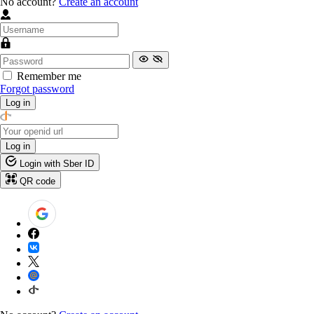
No account?
Create an account
Remember me
Forgot password
Log in
Log in
Login with Sber ID
QR code