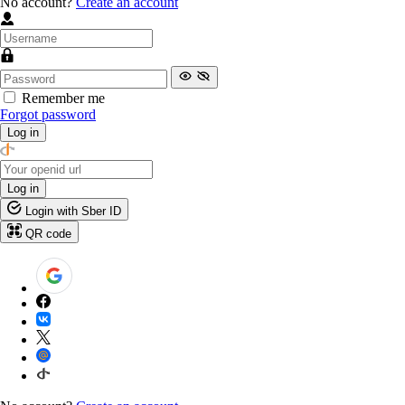
No account?
Create an account
Remember me
Forgot password
Log in
Log in
Login with Sber ID
QR code