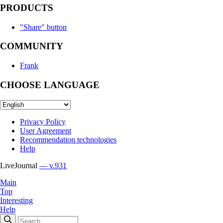
PRODUCTS
"Share" button
COMMUNITY
Frank
CHOOSE LANGUAGE
Privacy Policy
User Agreement
Recommendation technologies
Help
LiveJournal
— v.931
Main
Top
Interesting
Help