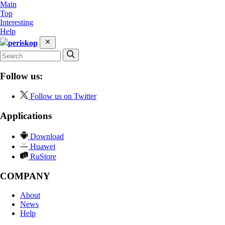
Main
Top
Interesting
Help
periskop
Follow us:
Follow us on Twitter
Applications
Download
Huawei
RuStore
COMPANY
About
News
Help