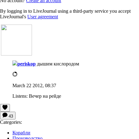
No account?
Create an account
By logging in to LiveJournal using a third-party service you accept
LiveJournal's
User agreement
periskop
дышим кислородом
March 22 2012, 08:37
Listens:
Вечер на рейде
43
Categories:
Корабли
Производство