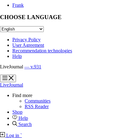
Frank
CHOOSE LANGUAGE
Privacy Policy
User Agreement
Recommendation technologies
Help
LiveJournal
— v.931
?
?
LiveJournal
Find more
Communities
RSS Reader
Shop
Help
Search
Log in
`