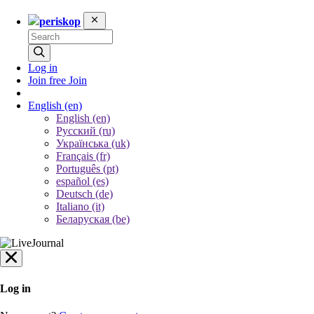
periskop
Log in
Join free
Join
English
(en)
English (en)
Русский (ru)
Українська (uk)
Français (fr)
Português (pt)
español (es)
Deutsch (de)
Italiano (it)
Беларуская (be)
Log in