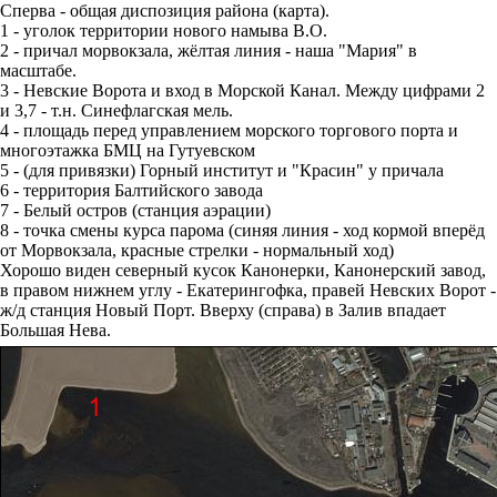
Сперва - общая диспозиция района (карта).
1 - уголок территории нового намыва В.О.
2 - причал морвокзала, жёлтая линия - наша "Мария" в
масштабе.
3 - Невские Ворота и вход в Морской Канал. Между цифрами 2
и 3,7 - т.н. Синефлагская мель.
4 - площадь перед управлением морского торгового порта и
многоэтажка БМЦ на Гутуевском
5 - (для привязки) Горный институт и "Красин" у причала
6 - территория Балтийского завода
7 - Белый остров (станция аэрации)
8 - точка смены курса парома (синяя линия - ход кормой вперёд
от Морвокзала, красные стрелки - нормальный ход)
Хорошо виден северный кусок Канонерки, Канонерский завод,
в правом нижнем углу - Екатерингофка, правей Невских Ворот -
ж/д станция Новый Порт. Вверху (справа) в Залив впадает
Большая Нева.