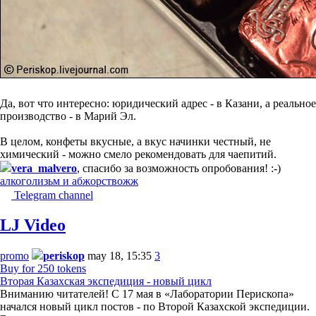
Да, вот что интересно: юридический адрес - в Казани, а реальное
производство - в Марий Эл.
В целом, конфеты вкусные, а вкус начинки честный, не
химический - можно смело рекомендовать для чаепитий.
vera_malvero
, спасибо за возможность опробования! :-)
алкоголизьм и абжорство
жж
Telegram channel
LJ Video
promo
periskop
may 18, 15:35
3
Buy for 250 tokens
Вторая Казахская экспедиция - новый цикл
Вниманию читателей! С 17 мая в «Лаборатории Перископа»
начался новый цикл постов - по Второй Казахской экспедиции.