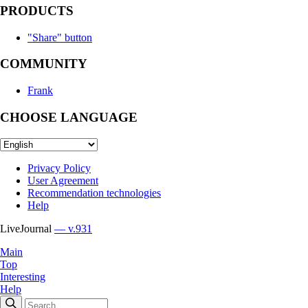
PRODUCTS
"Share" button
COMMUNITY
Frank
CHOOSE LANGUAGE
Privacy Policy
User Agreement
Recommendation technologies
Help
LiveJournal
— v.931
Main
Top
Interesting
Help