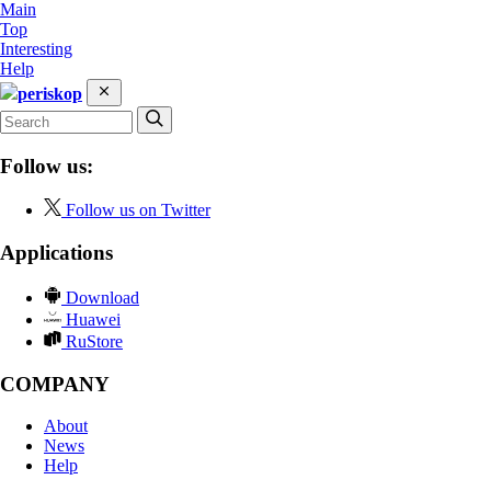
Main
Top
Interesting
Help
periskop
Follow us:
Follow us on Twitter
Applications
Download
Huawei
RuStore
COMPANY
About
News
Help