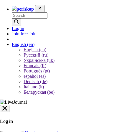
periskop
Log in
Join free
Join
English
(en)
English (en)
Русский (ru)
Українська (uk)
Français (fr)
Português (pt)
español (es)
Deutsch (de)
Italiano (it)
Беларуская (be)
Log in