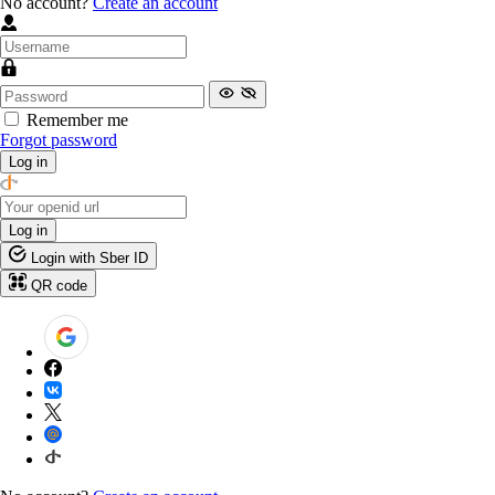
No account?
Create an account
Remember me
Forgot password
Log in
Log in
Login with Sber ID
QR code