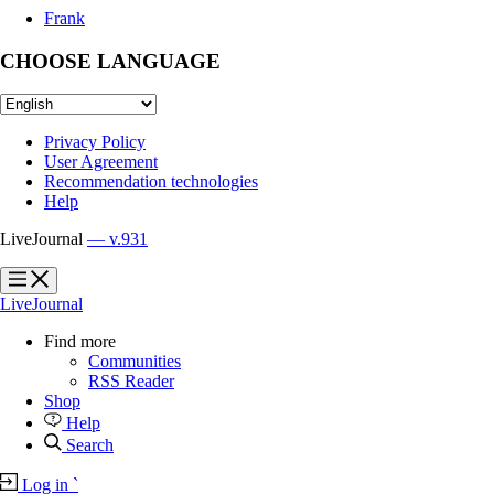
Frank
CHOOSE LANGUAGE
Privacy Policy
User Agreement
Recommendation technologies
Help
LiveJournal
— v.931
?
?
LiveJournal
Find more
Communities
RSS Reader
Shop
Help
Search
Log in
`