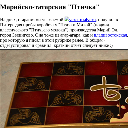
Марийско-татарская "Птичка"
На днях, стараниями уважаемой
vera_malvero
, получил в
Питере для пробы коробочку "Птички Милой" (подвид
классического "Птичьего молока") производства Марий Эл,
город Звенигово. Она тоже из агар-агара, как и
владивостокская
,
про которую я писал в этой рубрике ранее. В общем -
отдегустировал и сравнил; краткий отчёт следует ниже :)