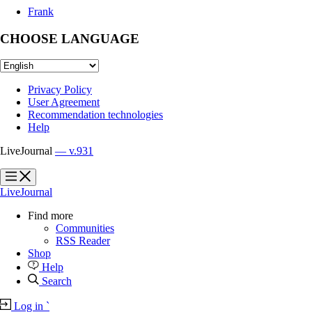
Frank
CHOOSE LANGUAGE
Privacy Policy
User Agreement
Recommendation technologies
Help
LiveJournal
— v.931
?
?
LiveJournal
Find more
Communities
RSS Reader
Shop
Help
Search
Log in
`