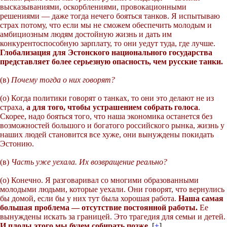
высказываниями, оскорблениями, провокационными
решениями — даже тогда нечего бояться танков. Я испытываю
страх потому, что если мы не сможем обеспечить молодым и
амбициозным людям достойную жизнь и дать им
конкурентоспособную зарплату, то они уедут туда, где лучше.
Глобализация для Эстонского национального государства
представляет более серьезную опасность, чем русские танки.
(в)
Почему тогда о них говорят?
(о) Когда политики говорят о танках, то они это делают не из
страха,
а для того, чтобы устрашением собрать голоса
.
Скорее, надо бояться того, что наша экономика останется без
возможностей большого и богатого российского рынка, жизнь у
наших людей становится все хуже, они вынуждены покидать
Эстонию.
(в)
Часть уже уехала. Их возвращение реально?
(о) Конечно. Я разговаривал со многими образованными
молодыми людьми, которые уехали. Они говорят, что вернулись
бы домой, если бы у них тут была хорошая работа.
Наша самая
большая проблема — отсутствие постоянной работы.
Ее
вынуждены искать за границей. Это трагедия для семьи и детей.
И плоды этого мы будем собирать позже.
[
+
]