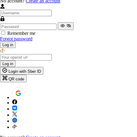
No account?
Create an account
Remember me
Forgot password
Log in
Log in
Login with Sber ID
QR code