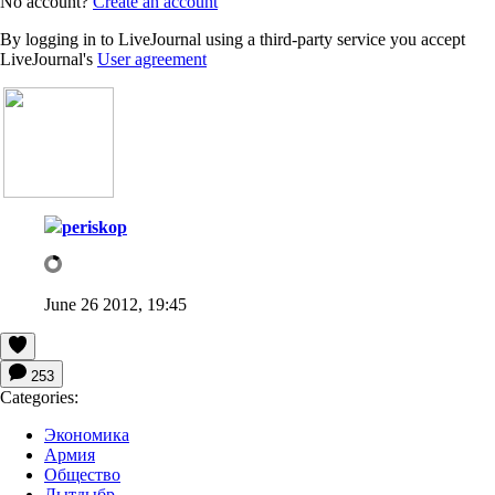
No account?
Create an account
By logging in to LiveJournal using a third-party service you accept
LiveJournal's
User agreement
periskop
June 26 2012, 19:45
253
Categories:
Экономика
Армия
Общество
Лытдыбр