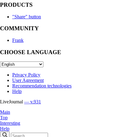
PRODUCTS
"Share" button
COMMUNITY
Frank
CHOOSE LANGUAGE
Privacy Policy
User Agreement
Recommendation technologies
Help
LiveJournal
— v.931
Main
Top
Interesting
Help