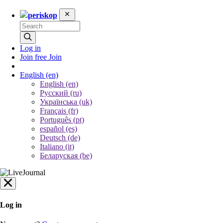
periskop
Log in
Join free
Join
English
(en)
English (en)
Русский (ru)
Українська (uk)
Français (fr)
Português (pt)
español (es)
Deutsch (de)
Italiano (it)
Беларуская (be)
Log in