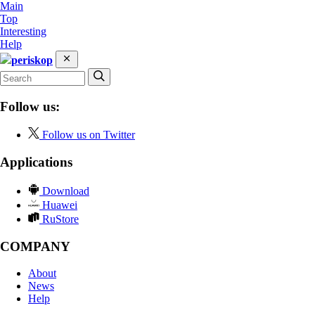
Main
Top
Interesting
Help
periskop
Follow us:
Follow us on Twitter
Applications
Download
Huawei
RuStore
COMPANY
About
News
Help