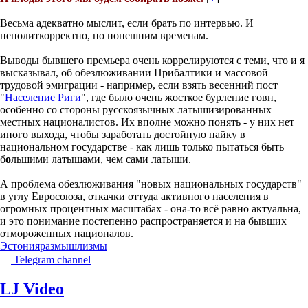
Весьма адекватно мыслит, если брать по интервью. И
неполиткорректно, по нонешним временам.
Выводы бывшего премьера очень коррелируются с теми, что и я
высказывал, об обезлюживании Прибалтики и массовой
трудовой эмиграции - например, если взять весенний пост
"
Население Риги
", где было очень жосткое бурление говн,
особенно со стороны русскоязычных латышизированных
местных националистов. Их вполне можно понять - у них нет
иного выхода, чтобы заработать достойную пайку в
национальном государстве - как лишь только пытаться быть
б
о
льшими латышами, чем сами латыши.
А проблема обезлюживания "новых национальных государств"
в углу Евросоюза, откачки оттуда активного населения в
огромных процентных масштабах - она-то всё равно актуальна,
и это понимание постепенно распространяется и на бывших
отмороженных националов.
Эстония
размышлизмы
Telegram channel
LJ Video