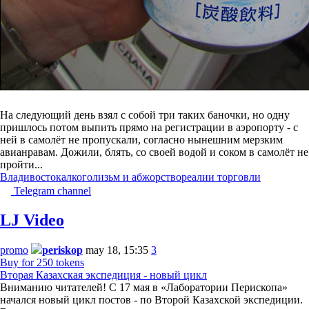
На следующий день взял с собой три таких баночки, но одну
пришлось потом выпить прямо на регистрации в аэропорту - с
ней в самолёт не пропускали, согласно нынешним мерзким
авианравам. Дожили, блять, со своей водой и соком в самолёт не
пройти...
Владивосток
алкоголизьм и абжорство
реалии торговли
Telegram channel
LJ Video
promo
periskop
may 18, 15:35
3
Buy for 250 tokens
Вторая Казахская экспедиция - новый цикл
Вниманию читателей! С 17 мая в «Лаборатории Перископа»
начался новый цикл постов - по Второй Казахской экспедиции.