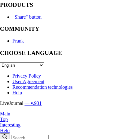
PRODUCTS
"Share" button
COMMUNITY
Frank
CHOOSE LANGUAGE
Privacy Policy
User Agreement
Recommendation technologies
Help
LiveJournal
— v.931
Main
Top
Interesting
Help