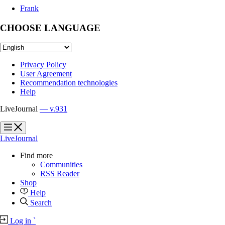
Frank
CHOOSE LANGUAGE
Privacy Policy
User Agreement
Recommendation technologies
Help
LiveJournal
— v.931
?
?
LiveJournal
Find more
Communities
RSS Reader
Shop
Help
Search
Log in
`