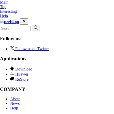
Main
Top
Interesting
Help
periskop
Follow us:
Follow us on Twitter
Applications
Download
Huawei
RuStore
COMPANY
About
News
Help