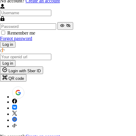
No account?
Create an account
Remember me
Forgot password
Log in
Log in
Login with Sber ID
QR code