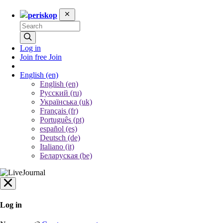
periskop
Log in
Join free
Join
English
(en)
English (en)
Русский (ru)
Українська (uk)
Français (fr)
Português (pt)
español (es)
Deutsch (de)
Italiano (it)
Беларуская (be)
Log in