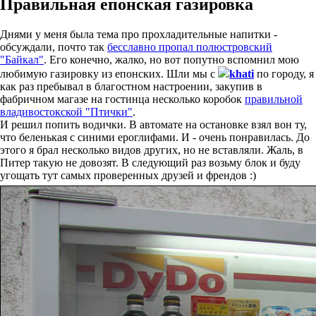
Правильная епонская газировка
Днями у меня была тема про прохладительные напитки -
обсуждали, почто так
бесславно пропал полюстровский
"Байкал"
. Его конечно, жалко, но вот попутно вспомнил мою
любимую газировку из епонских. Шли мы с
khati
по городу, я
как раз пребывал в благостном настроении, закупив в
фабричном магазе на гостинца несколько коробок
правильной
владивостокской "Птички"
.
И решил попить водички. В автомате на остановке взял вон ту,
что беленькая с синими ероглифами. И - очень понравилась. До
этого я брал несколько видов других, но не вставляли. Жаль, в
Питер такую не довозят. В следующий раз возьму блок и буду
угощать тут самых проверенных друзей и френдов :)