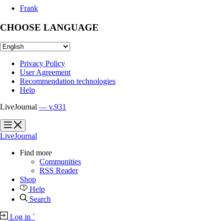
Frank
CHOOSE LANGUAGE
Privacy Policy
User Agreement
Recommendation technologies
Help
LiveJournal
— v.931
?
?
LiveJournal
Find more
Communities
RSS Reader
Shop
Help
Search
Log in
`