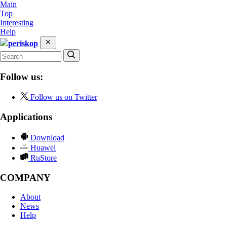
Main
Top
Interesting
Help
periskop
Follow us:
Follow us on Twitter
Applications
Download
Huawei
RuStore
COMPANY
About
News
Help