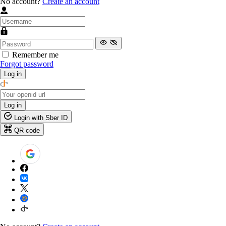
No account?
Create an account
Remember me
Forgot password
Log in
Log in
Login with Sber ID
QR code