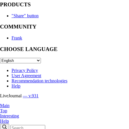
PRODUCTS
"Share" button
COMMUNITY
Frank
CHOOSE LANGUAGE
Privacy Policy
User Agreement
Recommendation technologies
Help
LiveJournal
— v.931
Main
Top
Interesting
Help