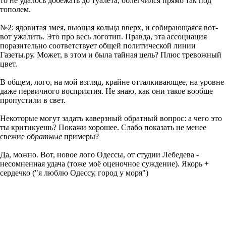
то не удалось добежать до туалета, облегчился прямо так под
тополем.
№2: ядовитая змея, вьющая кольца вверх, и собирающаяся вот-
вот ужалить. Это про весь логотип. Правда, эта ассоциация
поразительно соответствует общей политической линии
Газеты.ру. Может, в этом и была тайная цель? Плюс тревожный
цвет.
В общем, лого, на мой взгляд, крайне отталкивающее, на уровне
даже первичного восприятия. Не знаю, как они такое вообще
пропустили в свет.
Некоторые могут задать каверзный обратный вопрос: а чего это
ты критикуешь? Покажи хорошее. Слабо показать не менее
свежие
обратные
примеры?
Да, можно. Вот, новое лого Одессы, от студии Лебедева -
несомненная удача (тоже моё оценочное суждение). Якорь +
сердечко ("я люблю Одессу, город у моря")