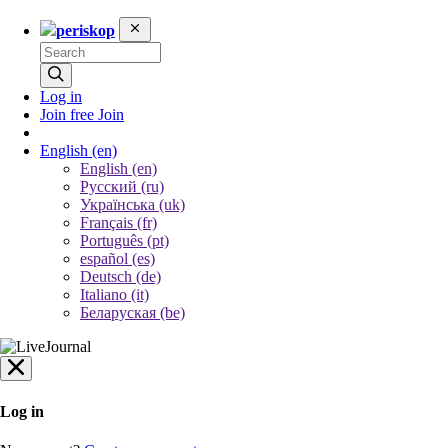
periskop
Log in
Join free
Join
English
(en)
English (en)
Русский (ru)
Українська (uk)
Français (fr)
Português (pt)
español (es)
Deutsch (de)
Italiano (it)
Беларуская (be)
Log in