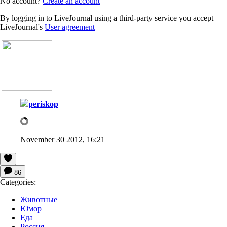
No account?
Create an account
By logging in to LiveJournal using a third-party service you accept
LiveJournal's
User agreement
periskop
November 30 2012, 16:21
86
Categories:
Животные
Юмор
Еда
Россия