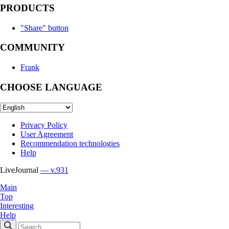
PRODUCTS
"Share" button
COMMUNITY
Frank
CHOOSE LANGUAGE
Privacy Policy
User Agreement
Recommendation technologies
Help
LiveJournal
— v.931
Main
Top
Interesting
Help