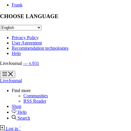
Frank
CHOOSE LANGUAGE
Privacy Policy
User Agreement
Recommendation technologies
Help
LiveJournal
— v.931
?
?
LiveJournal
Find more
Communities
RSS Reader
Shop
Help
Search
Log in
`