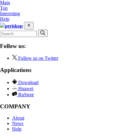
Main
Top
Interesting
Help
periskop
Follow us:
Follow us on Twitter
Applications
Download
Huawei
RuStore
COMPANY
About
News
Help