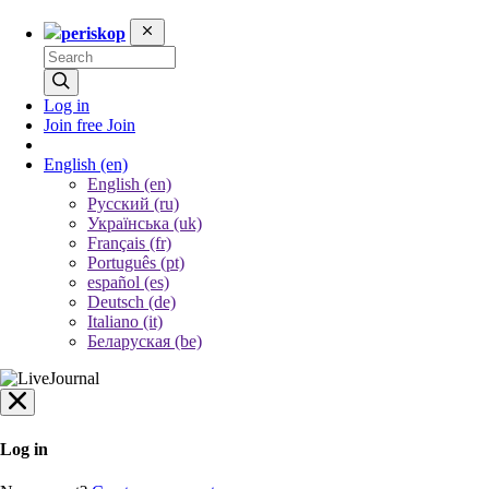
periskop
Log in
Join free
Join
English
(en)
English (en)
Русский (ru)
Українська (uk)
Français (fr)
Português (pt)
español (es)
Deutsch (de)
Italiano (it)
Беларуская (be)
Log in