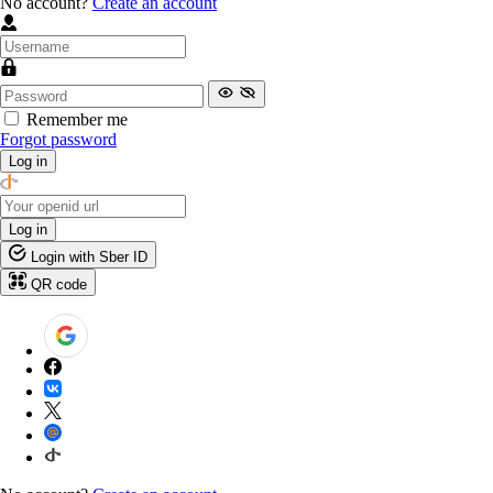
No account?
Create an account
Remember me
Forgot password
Log in
Log in
Login with Sber ID
QR code